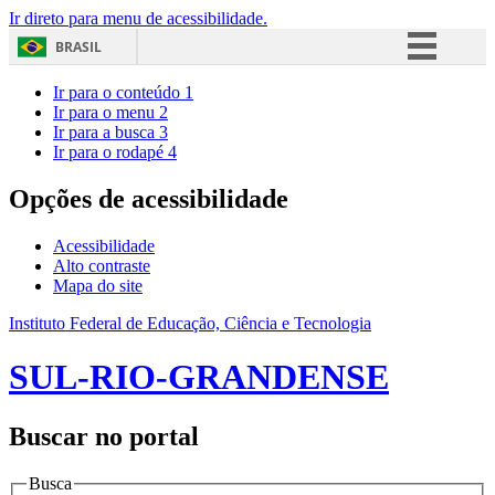
Ir direto para menu de acessibilidade.
BRASIL
Simplifique!
Ir para o conteúdo
1
Ir para o menu
2
Comunica BR
Ir para a busca
3
Ir para o rodapé
4
Participe
Acesso à informação
Opções de acessibilidade
Legislação
Acessibilidade
Canais
Alto contraste
Mapa do site
Instituto Federal de Educação, Ciência e Tecnologia
SUL-RIO-GRANDENSE
Buscar no portal
Busca