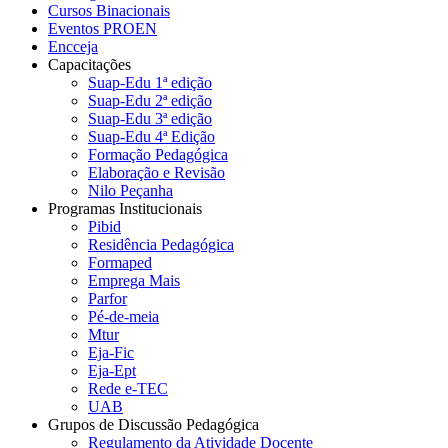
Cursos Binacionais
Eventos PROEN
Encceja
Capacitações
Suap-Edu 1ª edição
Suap-Edu 2ª edição
Suap-Edu 3ª edição
Suap-Edu 4ª Edição
Formação Pedagógica
Elaboração e Revisão
Nilo Peçanha
Programas Institucionais
Pibid
Residência Pedagógica
Formaped
Emprega Mais
Parfor
Pé-de-meia
Mtur
Eja-Fic
Eja-Ept
Rede e-TEC
UAB
Grupos de Discussão Pedagógica
Regulamento da Atividade Docente