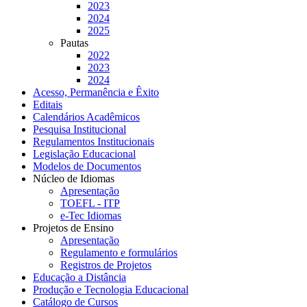
2023
2024
2025
Pautas
2022
2023
2024
Acesso, Permanência e Êxito
Editais
Calendários Acadêmicos
Pesquisa Institucional
Regulamentos Institucionais
Legislação Educacional
Modelos de Documentos
Núcleo de Idiomas
Apresentação
TOEFL - ITP
e-Tec Idiomas
Projetos de Ensino
Apresentação
Regulamento e formulários
Registros de Projetos
Educação a Distância
Produção e Tecnologia Educacional
Catálogo de Cursos