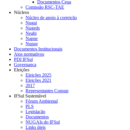
Documentos Ceua
Comissão RSC-TAE
Núcleos
Núcleo de apoio à correição
Nugai
Nugeds
Neabi
Napne
Nupav
Documentos Institucionais
Atos normativos
PDI IFSul
Governança
Eleições
Eleições 2025
Eleições 2021
2017
Representantes Consup
IFSul Sustentável
Fórum Ambiental
PLS
Legislação
Documentos
NUGAIs do IFSul
Links úteis