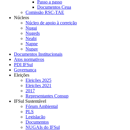
Passo a passo
Documentos Ceua
Comissão RSC-TAE
Núcleos
Núcleo de apoio à correição
Nugai
Nugeds
Neabi
Napne
Nupav
Documentos Institucionais
Atos normativos
PDI IFSul
Governança
Eleições
Eleições 2025
Eleições 2021
2017
Representantes Consup
IFSul Sustentável
Fórum Ambiental
PLS
Legislação
Documentos
NUGAIs do IFSul