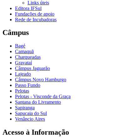
Links úteis
Editora IFSul
Fundações de apoio
Rede de Incubadoras
Câmpus
Bagé
Camaquã
Charqueadas
Gravataí
Câmpus Jaguarão
Lajeado
Câmpus Novo Hamburgo
Passo Fundo
Pelotas
Pelotas - Visconde da Graça
Santana do Livramento
Sapiranga
Sapucaia do Sul
Venâncio Aires
Acesso à Informação