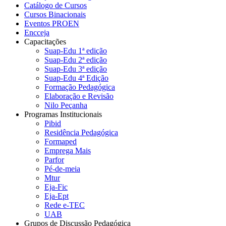
Catálogo de Cursos
Cursos Binacionais
Eventos PROEN
Encceja
Capacitações
Suap-Edu 1ª edição
Suap-Edu 2ª edição
Suap-Edu 3ª edição
Suap-Edu 4ª Edição
Formação Pedagógica
Elaboração e Revisão
Nilo Peçanha
Programas Institucionais
Pibid
Residência Pedagógica
Formaped
Emprega Mais
Parfor
Pé-de-meia
Mtur
Eja-Fic
Eja-Ept
Rede e-TEC
UAB
Grupos de Discussão Pedagógica