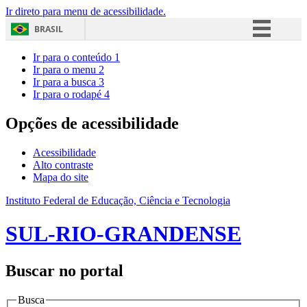
Ir direto para menu de acessibilidade.
BRASIL
Simplifique!
Ir para o conteúdo
1
Ir para o menu
2
Comunica BR
Ir para a busca
3
Ir para o rodapé
4
Participe
Acesso à informação
Opções de acessibilidade
Legislação
Acessibilidade
Canais
Alto contraste
Mapa do site
Instituto Federal de Educação, Ciência e Tecnologia
SUL-RIO-GRANDENSE
Buscar no portal
Busca