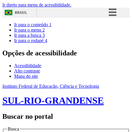
Ir direto para menu de acessibilidade.
BRASIL
Simplifique!
Ir para o conteúdo
1
Ir para o menu
2
Comunica BR
Ir para a busca
3
Ir para o rodapé
4
Participe
Acesso à informação
Opções de acessibilidade
Legislação
Acessibilidade
Canais
Alto contraste
Mapa do site
Instituto Federal de Educação, Ciência e Tecnologia
SUL-RIO-GRANDENSE
Buscar no portal
Busca