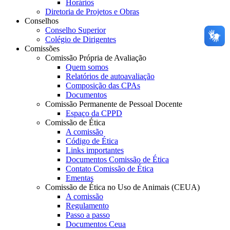
Horários
Diretoria de Projetos e Obras
Conselhos
Conselho Superior
Colégio de Dirigentes
Comissões
Comissão Própria de Avaliação
Quem somos
Relatórios de autoavaliação
Composição das CPAs
Documentos
Comissão Permanente de Pessoal Docente
Espaço da CPPD
Comissão de Ética
A comissão
Código de Ética
Links importantes
Documentos Comissão de Ética
Contato Comissão de Ética
Ementas
Comissão de Ética no Uso de Animais (CEUA)
A comissão
Regulamento
Passo a passo
Documentos Ceua