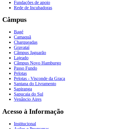
Fundações de apoio
Rede de Incubadoras
Câmpus
Bagé
Camaquã
Charqueadas
Gravataí
Câmpus Jaguarão
Lajeado
Câmpus Novo Hamburgo
Passo Fundo
Pelotas
Pelotas - Visconde da Graça
Santana do Livramento
Sapiranga
Sapucaia do Sul
Venâncio Aires
Acesso à Informação
Institucional
Ações e Programas