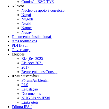
Comissão RSC-TAE
Núcleos
Núcleo de apoio à correição
Nugai
Nugeds
Neabi
Napne
Nupav
Documentos Institucionais
Atos normativos
PDI IFSul
Governança
Eleições
Eleições 2025
Eleições 2021
2017
Representantes Consup
IFSul Sustentável
Fórum Ambiental
PLS
Legislação
Documentos
NUGAIs do IFSul
Links úteis
Editora IFSul