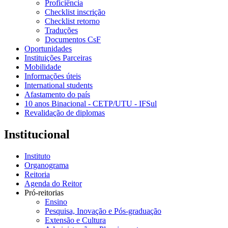
Proficiência
Checklist inscrição
Checklist retorno
Traduções
Documentos CsF
Oportunidades
Instituições Parceiras
Mobilidade
Informações úteis
International students
Afastamento do país
10 anos Binacional - CETP/UTU - IFSul
Revalidação de diplomas
Institucional
Instituto
Organograma
Reitoria
Agenda do Reitor
Pró-reitorias
Ensino
Pesquisa, Inovação e Pós-graduação
Extensão e Cultura