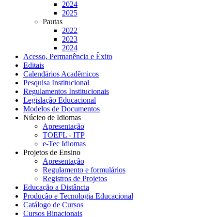
2024
2025
Pautas
2022
2023
2024
Acesso, Permanência e Êxito
Editais
Calendários Acadêmicos
Pesquisa Institucional
Regulamentos Institucionais
Legislação Educacional
Modelos de Documentos
Núcleo de Idiomas
Apresentação
TOEFL - ITP
e-Tec Idiomas
Projetos de Ensino
Apresentação
Regulamento e formulários
Registros de Projetos
Educação a Distância
Produção e Tecnologia Educacional
Catálogo de Cursos
Cursos Binacionais