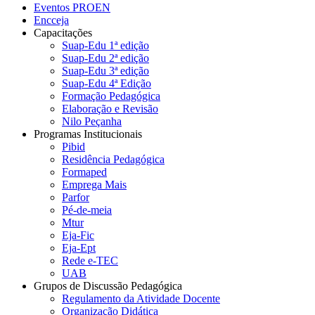
Eventos PROEN
Encceja
Capacitações
Suap-Edu 1ª edição
Suap-Edu 2ª edição
Suap-Edu 3ª edição
Suap-Edu 4ª Edição
Formação Pedagógica
Elaboração e Revisão
Nilo Peçanha
Programas Institucionais
Pibid
Residência Pedagógica
Formaped
Emprega Mais
Parfor
Pé-de-meia
Mtur
Eja-Fic
Eja-Ept
Rede e-TEC
UAB
Grupos de Discussão Pedagógica
Regulamento da Atividade Docente
Organização Didática