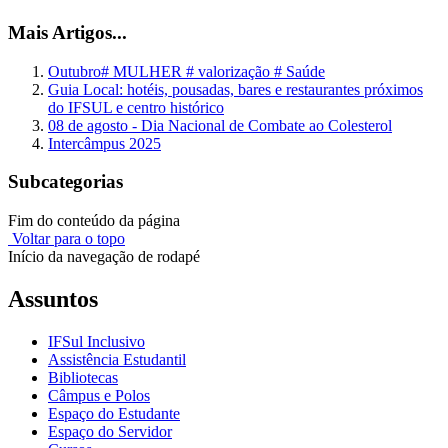
Mais Artigos...
Outubro# MULHER # valorização # Saúde
Guia Local: hotéis, pousadas, bares e restaurantes próximos
do IFSUL e centro histórico
08 de agosto - Dia Nacional de Combate ao Colesterol
Intercâmpus 2025
Subcategorias
Fim do conteúdo da página
Voltar para o topo
Início da navegação de rodapé
Assuntos
IFSul Inclusivo
Assistência Estudantil
Bibliotecas
Câmpus e Polos
Espaço do Estudante
Espaço do Servidor