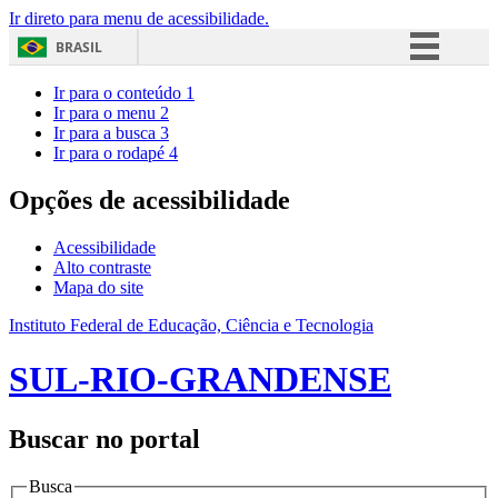
Ir direto para menu de acessibilidade.
BRASIL
Simplifique!
Ir para o conteúdo
1
Ir para o menu
2
Comunica BR
Ir para a busca
3
Ir para o rodapé
4
Participe
Acesso à informação
Opções de acessibilidade
Legislação
Acessibilidade
Canais
Alto contraste
Mapa do site
Instituto Federal de Educação, Ciência e Tecnologia
SUL-RIO-GRANDENSE
Buscar no portal
Busca