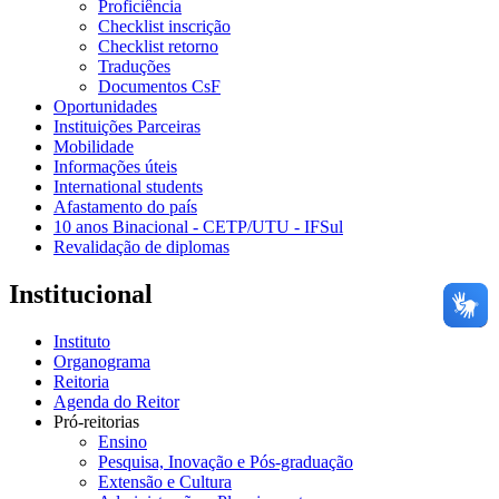
Proficiência
Checklist inscrição
Checklist retorno
Traduções
Documentos CsF
Oportunidades
Instituições Parceiras
Mobilidade
Informações úteis
International students
Afastamento do país
10 anos Binacional - CETP/UTU - IFSul
Revalidação de diplomas
Institucional
Instituto
Organograma
Reitoria
Agenda do Reitor
Pró-reitorias
Ensino
Pesquisa, Inovação e Pós-graduação
Extensão e Cultura