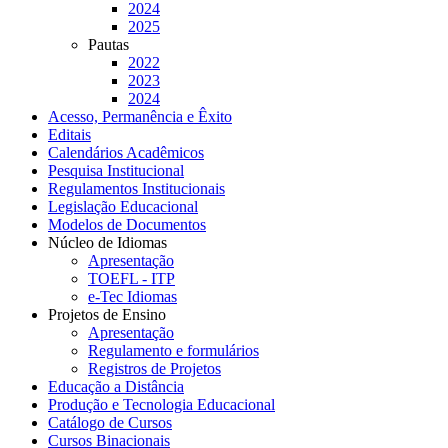
2024
2025
Pautas
2022
2023
2024
Acesso, Permanência e Êxito
Editais
Calendários Acadêmicos
Pesquisa Institucional
Regulamentos Institucionais
Legislação Educacional
Modelos de Documentos
Núcleo de Idiomas
Apresentação
TOEFL - ITP
e-Tec Idiomas
Projetos de Ensino
Apresentação
Regulamento e formulários
Registros de Projetos
Educação a Distância
Produção e Tecnologia Educacional
Catálogo de Cursos
Cursos Binacionais