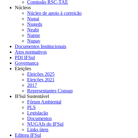
Comissão RSC-TAE
Núcleos
Núcleo de apoio à correição
Nugai
Nugeds
Neabi
Napne
Nupav
Documentos Institucionais
Atos normativos
PDI IFSul
Governança
Eleições
Eleições 2025
Eleições 2021
2017
Representantes Consup
IFSul Sustentável
Fórum Ambiental
PLS
Legislação
Documentos
NUGAIs do IFSul
Links úteis
Editora IFSul