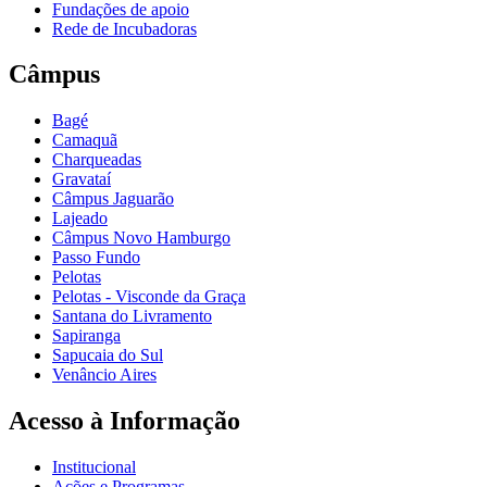
Fundações de apoio
Rede de Incubadoras
Câmpus
Bagé
Camaquã
Charqueadas
Gravataí
Câmpus Jaguarão
Lajeado
Câmpus Novo Hamburgo
Passo Fundo
Pelotas
Pelotas - Visconde da Graça
Santana do Livramento
Sapiranga
Sapucaia do Sul
Venâncio Aires
Acesso à Informação
Institucional
Ações e Programas