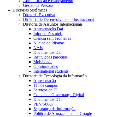
Administração e Planejamento
Gestão de Pessoas
Diretorias Sistêmicas
Diretoria Executiva
Diretoria de Desenvolvimento Institucional
Diretoria de Assuntos Internacionais
Apresentação Dai
Informações úteis
Ciência sem Fronteiras
Núcleo de Idiomas
NAIs
Documentos Dai
Instituições parceiras
Mobilidade
Oportunidades
International students
Diretoria de Tecnologia da Informação
Apresentação
TI nos câmpus
Serviços de TI
Comitê de Governança Digital
Documentos DTI
PEN/SUAP
Segurança da Informação
Política de Armazenamento Google