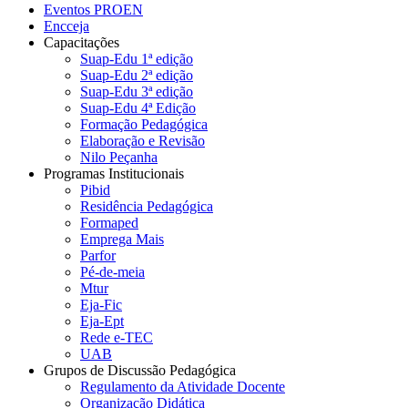
Eventos PROEN
Encceja
Capacitações
Suap-Edu 1ª edição
Suap-Edu 2ª edição
Suap-Edu 3ª edição
Suap-Edu 4ª Edição
Formação Pedagógica
Elaboração e Revisão
Nilo Peçanha
Programas Institucionais
Pibid
Residência Pedagógica
Formaped
Emprega Mais
Parfor
Pé-de-meia
Mtur
Eja-Fic
Eja-Ept
Rede e-TEC
UAB
Grupos de Discussão Pedagógica
Regulamento da Atividade Docente
Organização Didática