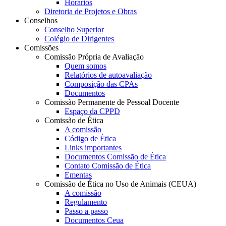
Horários
Diretoria de Projetos e Obras
Conselhos
Conselho Superior
Colégio de Dirigentes
Comissões
Comissão Própria de Avaliação
Quem somos
Relatórios de autoavaliação
Composição das CPAs
Documentos
Comissão Permanente de Pessoal Docente
Espaço da CPPD
Comissão de Ética
A comissão
Código de Ética
Links importantes
Documentos Comissão de Ética
Contato Comissão de Ética
Ementas
Comissão de Ética no Uso de Animais (CEUA)
A comissão
Regulamento
Passo a passo
Documentos Ceua