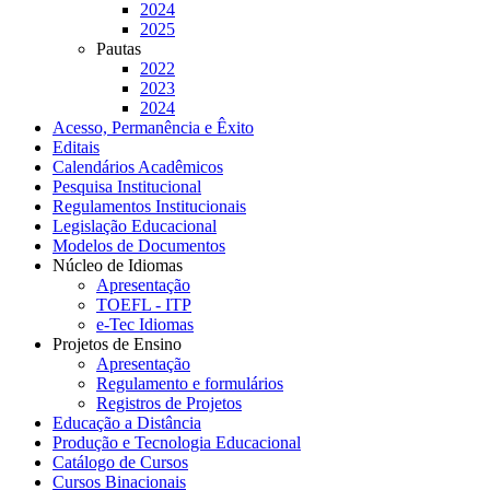
2024
2025
Pautas
2022
2023
2024
Acesso, Permanência e Êxito
Editais
Calendários Acadêmicos
Pesquisa Institucional
Regulamentos Institucionais
Legislação Educacional
Modelos de Documentos
Núcleo de Idiomas
Apresentação
TOEFL - ITP
e-Tec Idiomas
Projetos de Ensino
Apresentação
Regulamento e formulários
Registros de Projetos
Educação a Distância
Produção e Tecnologia Educacional
Catálogo de Cursos
Cursos Binacionais