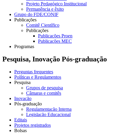
Projeto Pedagógico Institucional
Permanência e êxito
Grupo do FDE/CONIF
Publicações
Comitê Científico
Publicações
Publicações Proen
Publicações MEC
Programas
Pesquisa, Inovação Pós-graduação
Perguntas frequentes
Políticas e Regulamentos
Pesquisa
Grupos de pesquisa
Câmaras e comitês
Inovação
Pós-graduação
Regulamentação Interna
Legislação Educacional
Editais
Projetos registrados
Bolsas