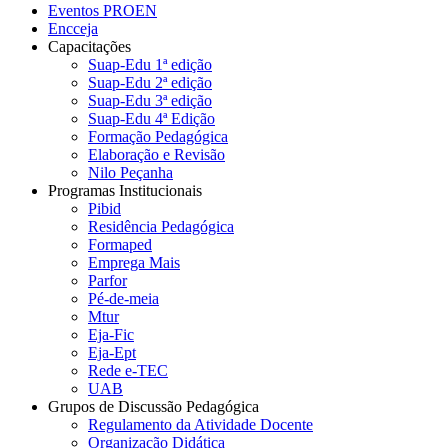
Eventos PROEN
Encceja
Capacitações
Suap-Edu 1ª edição
Suap-Edu 2ª edição
Suap-Edu 3ª edição
Suap-Edu 4ª Edição
Formação Pedagógica
Elaboração e Revisão
Nilo Peçanha
Programas Institucionais
Pibid
Residência Pedagógica
Formaped
Emprega Mais
Parfor
Pé-de-meia
Mtur
Eja-Fic
Eja-Ept
Rede e-TEC
UAB
Grupos de Discussão Pedagógica
Regulamento da Atividade Docente
Organização Didática