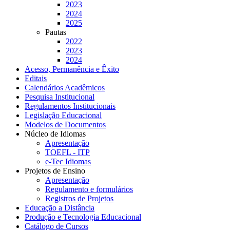
2023
2024
2025
Pautas
2022
2023
2024
Acesso, Permanência e Êxito
Editais
Calendários Acadêmicos
Pesquisa Institucional
Regulamentos Institucionais
Legislação Educacional
Modelos de Documentos
Núcleo de Idiomas
Apresentação
TOEFL - ITP
e-Tec Idiomas
Projetos de Ensino
Apresentação
Regulamento e formulários
Registros de Projetos
Educação a Distância
Produção e Tecnologia Educacional
Catálogo de Cursos