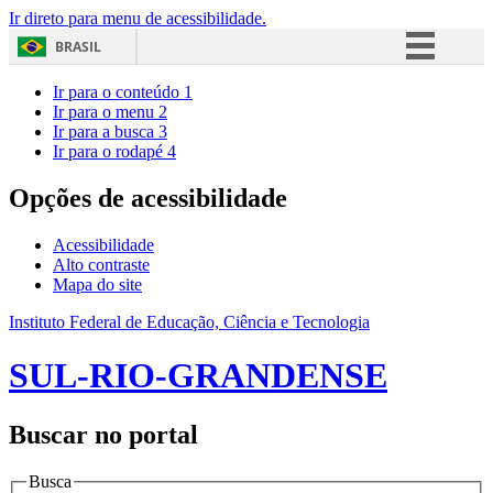
Ir direto para menu de acessibilidade.
BRASIL
Simplifique!
Ir para o conteúdo
1
Ir para o menu
2
Comunica BR
Ir para a busca
3
Ir para o rodapé
4
Participe
Acesso à informação
Opções de acessibilidade
Legislação
Acessibilidade
Canais
Alto contraste
Mapa do site
Instituto Federal de Educação, Ciência e Tecnologia
SUL-RIO-GRANDENSE
Buscar no portal
Busca