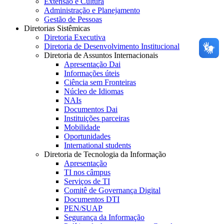
Extensão e Cultura
Administração e Planejamento
Gestão de Pessoas
Diretorias Sistêmicas
Diretoria Executiva
Diretoria de Desenvolvimento Institucional
Diretoria de Assuntos Internacionais
Apresentação Dai
Informações úteis
Ciência sem Fronteiras
Núcleo de Idiomas
NAIs
Documentos Dai
Instituições parceiras
Mobilidade
Oportunidades
International students
Diretoria de Tecnologia da Informação
Apresentação
TI nos câmpus
Serviços de TI
Comitê de Governança Digital
Documentos DTI
PEN/SUAP
Segurança da Informação