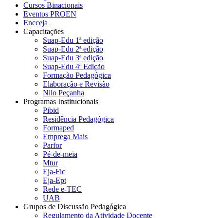
Cursos Binacionais
Eventos PROEN
Encceja
Capacitações
Suap-Edu 1ª edição
Suap-Edu 2ª edição
Suap-Edu 3ª edição
Suap-Edu 4ª Edição
Formação Pedagógica
Elaboração e Revisão
Nilo Peçanha
Programas Institucionais
Pibid
Residência Pedagógica
Formaped
Emprega Mais
Parfor
Pé-de-meia
Mtur
Eja-Fic
Eja-Ept
Rede e-TEC
UAB
Grupos de Discussão Pedagógica
Regulamento da Atividade Docente