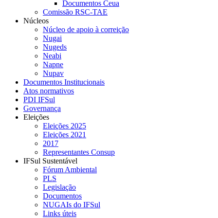
Documentos Ceua
Comissão RSC-TAE
Núcleos
Núcleo de apoio à correição
Nugai
Nugeds
Neabi
Napne
Nupav
Documentos Institucionais
Atos normativos
PDI IFSul
Governança
Eleições
Eleições 2025
Eleições 2021
2017
Representantes Consup
IFSul Sustentável
Fórum Ambiental
PLS
Legislação
Documentos
NUGAIs do IFSul
Links úteis