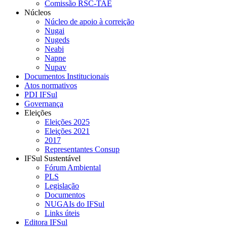
Comissão RSC-TAE
Núcleos
Núcleo de apoio à correição
Nugai
Nugeds
Neabi
Napne
Nupav
Documentos Institucionais
Atos normativos
PDI IFSul
Governança
Eleições
Eleições 2025
Eleições 2021
2017
Representantes Consup
IFSul Sustentável
Fórum Ambiental
PLS
Legislação
Documentos
NUGAIs do IFSul
Links úteis
Editora IFSul