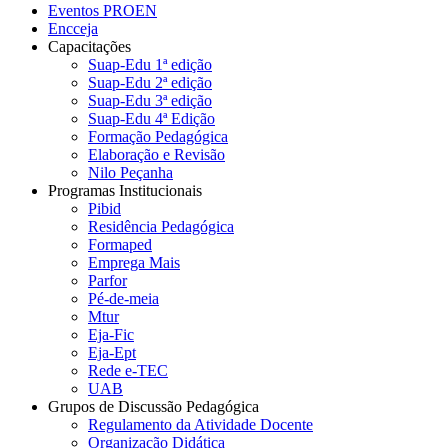
Eventos PROEN
Encceja
Capacitações
Suap-Edu 1ª edição
Suap-Edu 2ª edição
Suap-Edu 3ª edição
Suap-Edu 4ª Edição
Formação Pedagógica
Elaboração e Revisão
Nilo Peçanha
Programas Institucionais
Pibid
Residência Pedagógica
Formaped
Emprega Mais
Parfor
Pé-de-meia
Mtur
Eja-Fic
Eja-Ept
Rede e-TEC
UAB
Grupos de Discussão Pedagógica
Regulamento da Atividade Docente
Organização Didática