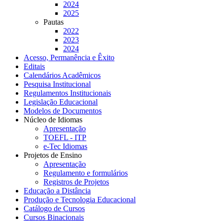
2024
2025
Pautas
2022
2023
2024
Acesso, Permanência e Êxito
Editais
Calendários Acadêmicos
Pesquisa Institucional
Regulamentos Institucionais
Legislação Educacional
Modelos de Documentos
Núcleo de Idiomas
Apresentação
TOEFL - ITP
e-Tec Idiomas
Projetos de Ensino
Apresentação
Regulamento e formulários
Registros de Projetos
Educação a Distância
Produção e Tecnologia Educacional
Catálogo de Cursos
Cursos Binacionais