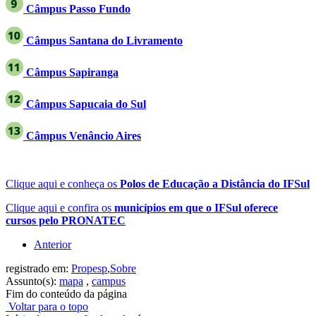
Câmpus Passo Fundo
Câmpus Santana do Livramento
Câmpus Sapiranga
Câmpus Sapucaia do Sul
Câmpus Venâncio Aires
Clique aqui e conheça os
Polos de Educação a Distância do IFSul
Clique aqui e confira os
municípios em que o IFSul oferece
cursos pelo PRONATEC
Anterior
registrado em:
Propesp
,
Sobre
Assunto(s):
mapa
,
campus
Fim do conteúdo da página
Voltar para o topo