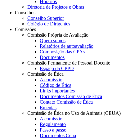
Horários
Diretoria de Projetos e Obras
Conselhos
Conselho Superior
Colégio de Dirigentes
Comissões
Comissão Própria de Avaliação
Quem somos
Relatórios de autoavaliação
Composição das CPAs
Documentos
Comissão Permanente de Pessoal Docente
Espaço da CPPD
Comissão de Ética
A comissão
Código de Ética
Links importantes
Documentos Comissão de Ética
Contato Comissão de Ética
Ementas
Comissão de Ética no Uso de Animais (CEUA)
A comissão
Regulamento
Passo a passo
Documentos Ceua