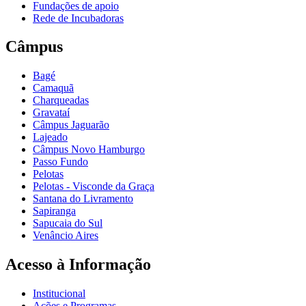
Fundações de apoio
Rede de Incubadoras
Câmpus
Bagé
Camaquã
Charqueadas
Gravataí
Câmpus Jaguarão
Lajeado
Câmpus Novo Hamburgo
Passo Fundo
Pelotas
Pelotas - Visconde da Graça
Santana do Livramento
Sapiranga
Sapucaia do Sul
Venâncio Aires
Acesso à Informação
Institucional
Ações e Programas