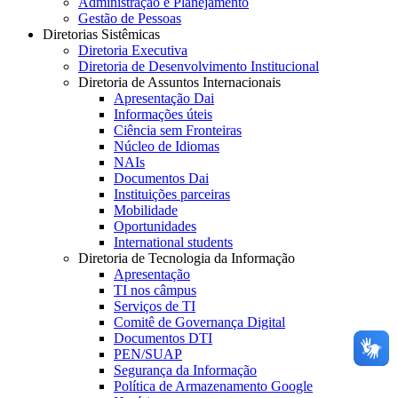
Administração e Planejamento
Gestão de Pessoas
Diretorias Sistêmicas
Diretoria Executiva
Diretoria de Desenvolvimento Institucional
Diretoria de Assuntos Internacionais
Apresentação Dai
Informações úteis
Ciência sem Fronteiras
Núcleo de Idiomas
NAIs
Documentos Dai
Instituições parceiras
Mobilidade
Oportunidades
International students
Diretoria de Tecnologia da Informação
Apresentação
TI nos câmpus
Serviços de TI
Comitê de Governança Digital
Documentos DTI
PEN/SUAP
Segurança da Informação
Política de Armazenamento Google