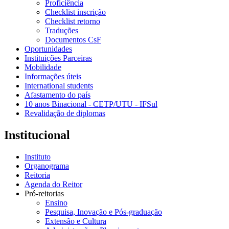
Proficiência
Checklist inscrição
Checklist retorno
Traduções
Documentos CsF
Oportunidades
Instituições Parceiras
Mobilidade
Informações úteis
International students
Afastamento do país
10 anos Binacional - CETP/UTU - IFSul
Revalidação de diplomas
Institucional
Instituto
Organograma
Reitoria
Agenda do Reitor
Pró-reitorias
Ensino
Pesquisa, Inovação e Pós-graduação
Extensão e Cultura