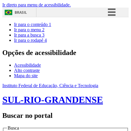
Ir direto para menu de acessibilidade.
BRASIL
Simplifique!
Ir para o conteúdo
1
Ir para o menu
2
Comunica BR
Ir para a busca
3
Ir para o rodapé
4
Participe
Acesso à informação
Opções de acessibilidade
Legislação
Acessibilidade
Canais
Alto contraste
Mapa do site
Instituto Federal de Educação, Ciência e Tecnologia
SUL-RIO-GRANDENSE
Buscar no portal
Busca