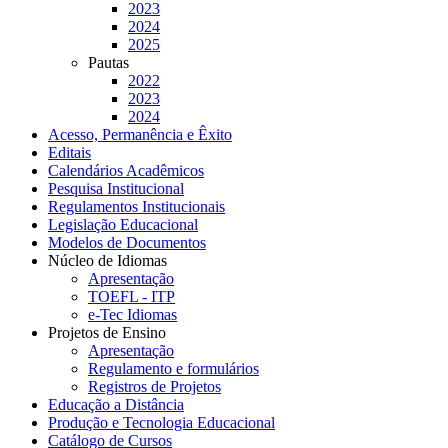
2023
2024
2025
Pautas
2022
2023
2024
Acesso, Permanência e Êxito
Editais
Calendários Acadêmicos
Pesquisa Institucional
Regulamentos Institucionais
Legislação Educacional
Modelos de Documentos
Núcleo de Idiomas
Apresentação
TOEFL - ITP
e-Tec Idiomas
Projetos de Ensino
Apresentação
Regulamento e formulários
Registros de Projetos
Educação a Distância
Produção e Tecnologia Educacional
Catálogo de Cursos