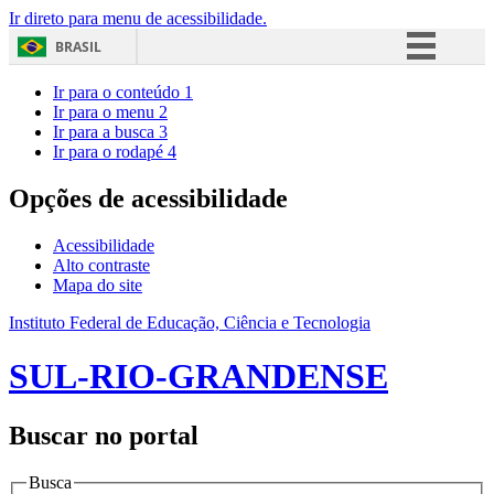
Ir direto para menu de acessibilidade.
BRASIL
Simplifique!
Ir para o conteúdo
1
Ir para o menu
2
Comunica BR
Ir para a busca
3
Ir para o rodapé
4
Participe
Acesso à informação
Opções de acessibilidade
Legislação
Acessibilidade
Canais
Alto contraste
Mapa do site
Instituto Federal de Educação, Ciência e Tecnologia
SUL-RIO-GRANDENSE
Buscar no portal
Busca