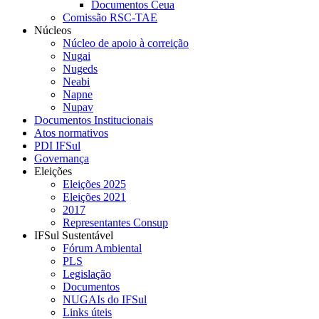
Documentos Ceua
Comissão RSC-TAE
Núcleos
Núcleo de apoio à correição
Nugai
Nugeds
Neabi
Napne
Nupav
Documentos Institucionais
Atos normativos
PDI IFSul
Governança
Eleições
Eleições 2025
Eleições 2021
2017
Representantes Consup
IFSul Sustentável
Fórum Ambiental
PLS
Legislação
Documentos
NUGAIs do IFSul
Links úteis