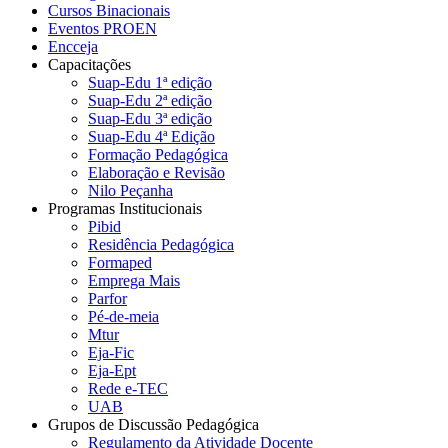
Cursos Binacionais
Eventos PROEN
Encceja
Capacitações
Suap-Edu 1ª edição
Suap-Edu 2ª edição
Suap-Edu 3ª edição
Suap-Edu 4ª Edição
Formação Pedagógica
Elaboração e Revisão
Nilo Peçanha
Programas Institucionais
Pibid
Residência Pedagógica
Formaped
Emprega Mais
Parfor
Pé-de-meia
Mtur
Eja-Fic
Eja-Ept
Rede e-TEC
UAB
Grupos de Discussão Pedagógica
Regulamento da Atividade Docente