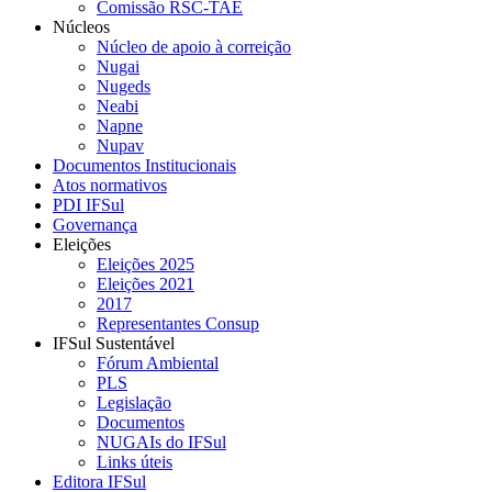
Comissão RSC-TAE
Núcleos
Núcleo de apoio à correição
Nugai
Nugeds
Neabi
Napne
Nupav
Documentos Institucionais
Atos normativos
PDI IFSul
Governança
Eleições
Eleições 2025
Eleições 2021
2017
Representantes Consup
IFSul Sustentável
Fórum Ambiental
PLS
Legislação
Documentos
NUGAIs do IFSul
Links úteis
Editora IFSul