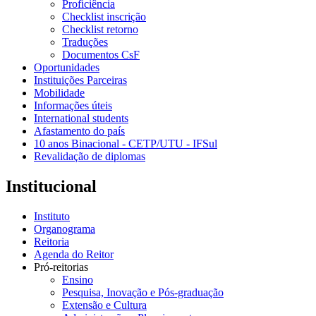
Proficiência
Checklist inscrição
Checklist retorno
Traduções
Documentos CsF
Oportunidades
Instituições Parceiras
Mobilidade
Informações úteis
International students
Afastamento do país
10 anos Binacional - CETP/UTU - IFSul
Revalidação de diplomas
Institucional
Instituto
Organograma
Reitoria
Agenda do Reitor
Pró-reitorias
Ensino
Pesquisa, Inovação e Pós-graduação
Extensão e Cultura