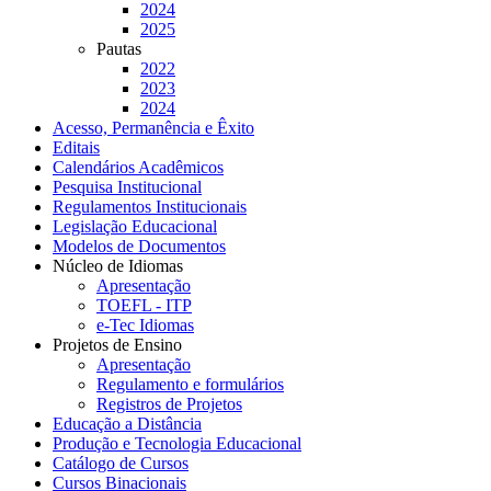
2024
2025
Pautas
2022
2023
2024
Acesso, Permanência e Êxito
Editais
Calendários Acadêmicos
Pesquisa Institucional
Regulamentos Institucionais
Legislação Educacional
Modelos de Documentos
Núcleo de Idiomas
Apresentação
TOEFL - ITP
e-Tec Idiomas
Projetos de Ensino
Apresentação
Regulamento e formulários
Registros de Projetos
Educação a Distância
Produção e Tecnologia Educacional
Catálogo de Cursos
Cursos Binacionais