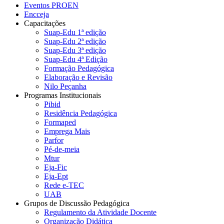
Eventos PROEN
Encceja
Capacitações
Suap-Edu 1ª edição
Suap-Edu 2ª edição
Suap-Edu 3ª edição
Suap-Edu 4ª Edição
Formação Pedagógica
Elaboração e Revisão
Nilo Peçanha
Programas Institucionais
Pibid
Residência Pedagógica
Formaped
Emprega Mais
Parfor
Pé-de-meia
Mtur
Eja-Fic
Eja-Ept
Rede e-TEC
UAB
Grupos de Discussão Pedagógica
Regulamento da Atividade Docente
Organização Didática