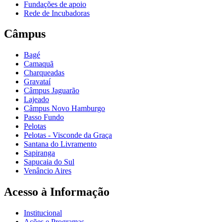
Fundações de apoio
Rede de Incubadoras
Câmpus
Bagé
Camaquã
Charqueadas
Gravataí
Câmpus Jaguarão
Lajeado
Câmpus Novo Hamburgo
Passo Fundo
Pelotas
Pelotas - Visconde da Graça
Santana do Livramento
Sapiranga
Sapucaia do Sul
Venâncio Aires
Acesso à Informação
Institucional
Ações e Programas