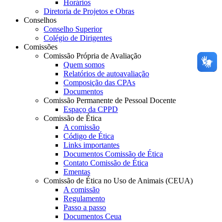
Horários
Diretoria de Projetos e Obras
Conselhos
Conselho Superior
Colégio de Dirigentes
Comissões
Comissão Própria de Avaliação
Quem somos
Relatórios de autoavaliação
Composição das CPAs
Documentos
Comissão Permanente de Pessoal Docente
Espaço da CPPD
Comissão de Ética
A comissão
Código de Ética
Links importantes
Documentos Comissão de Ética
Contato Comissão de Ética
Ementas
Comissão de Ética no Uso de Animais (CEUA)
A comissão
Regulamento
Passo a passo
Documentos Ceua