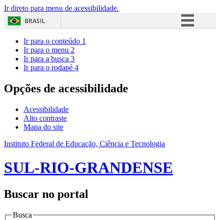
Ir direto para menu de acessibilidade.
BRASIL
Simplifique!
Ir para o conteúdo
1
Ir para o menu
2
Comunica BR
Ir para a busca
3
Ir para o rodapé
4
Participe
Acesso à informação
Opções de acessibilidade
Legislação
Acessibilidade
Canais
Alto contraste
Mapa do site
Instituto Federal de Educação, Ciência e Tecnologia
SUL-RIO-GRANDENSE
Buscar no portal
Busca