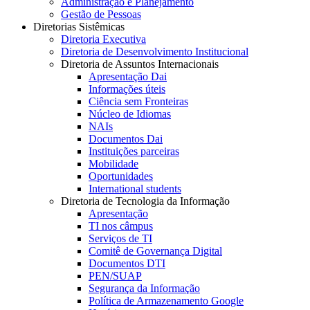
Administração e Planejamento
Gestão de Pessoas
Diretorias Sistêmicas
Diretoria Executiva
Diretoria de Desenvolvimento Institucional
Diretoria de Assuntos Internacionais
Apresentação Dai
Informações úteis
Ciência sem Fronteiras
Núcleo de Idiomas
NAIs
Documentos Dai
Instituições parceiras
Mobilidade
Oportunidades
International students
Diretoria de Tecnologia da Informação
Apresentação
TI nos câmpus
Serviços de TI
Comitê de Governança Digital
Documentos DTI
PEN/SUAP
Segurança da Informação
Política de Armazenamento Google