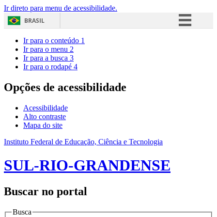
Ir direto para menu de acessibilidade.
BRASIL
Simplifique!
Ir para o conteúdo
1
Ir para o menu
2
Comunica BR
Ir para a busca
3
Ir para o rodapé
4
Participe
Acesso à informação
Opções de acessibilidade
Legislação
Acessibilidade
Canais
Alto contraste
Mapa do site
Instituto Federal de Educação, Ciência e Tecnologia
SUL-RIO-GRANDENSE
Buscar no portal
Busca