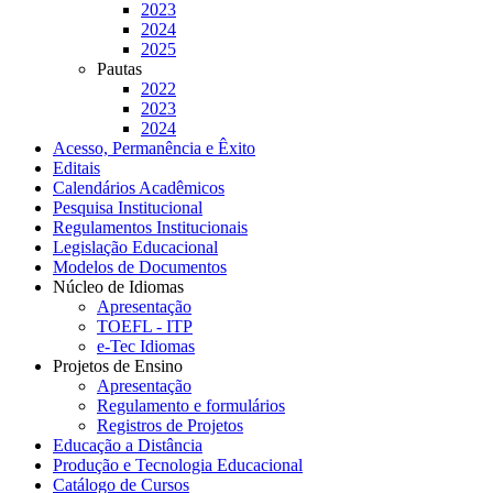
2023
2024
2025
Pautas
2022
2023
2024
Acesso, Permanência e Êxito
Editais
Calendários Acadêmicos
Pesquisa Institucional
Regulamentos Institucionais
Legislação Educacional
Modelos de Documentos
Núcleo de Idiomas
Apresentação
TOEFL - ITP
e-Tec Idiomas
Projetos de Ensino
Apresentação
Regulamento e formulários
Registros de Projetos
Educação a Distância
Produção e Tecnologia Educacional
Catálogo de Cursos