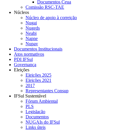
Documentos Ceua
Comissão RSC-TAE
Núcleos
Núcleo de apoio à correição
Nugai
Nugeds
Neabi
Napne
Nupav
Documentos Institucionais
Atos normativos
PDI IFSul
Governança
Eleições
Eleições 2025
Eleições 2021
2017
Representantes Consup
IFSul Sustentável
Fórum Ambiental
PLS
Legislação
Documentos
NUGAIs do IFSul
Links úteis