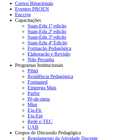
Cursos Binacionais
Eventos PROEN
Encceja
Capacitações
Suap-Edu 1ª edição
Suap-Edu 2ª edição
Suap-Edu 3ª edição
Suap-Edu 4ª Edição
Formação Pedagógica
Elaboração e Revisão
Nilo Peçanha
Programas Institucionais
Pibid
Residência Pedagógica
Formaped
Emprega Mais
Parfor
Pé-de-meia
Mtur
Eja-Fic
Eja-Ept
Rede e-TEC
UAB
Grupos de Discussão Pedagógica
Regulamento da Atividade Docente