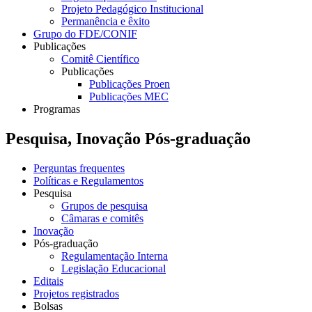
Projeto Pedagógico Institucional
Permanência e êxito
Grupo do FDE/CONIF
Publicações
Comitê Científico
Publicações
Publicações Proen
Publicações MEC
Programas
Pesquisa, Inovação Pós-graduação
Perguntas frequentes
Políticas e Regulamentos
Pesquisa
Grupos de pesquisa
Câmaras e comitês
Inovação
Pós-graduação
Regulamentação Interna
Legislação Educacional
Editais
Projetos registrados
Bolsas