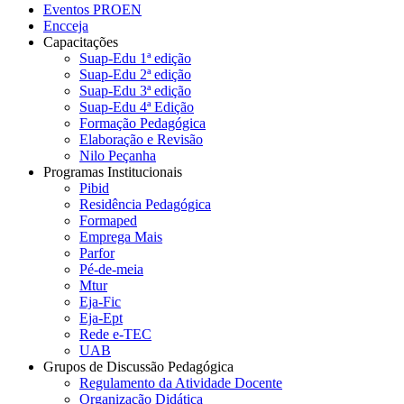
Eventos PROEN
Encceja
Capacitações
Suap-Edu 1ª edição
Suap-Edu 2ª edição
Suap-Edu 3ª edição
Suap-Edu 4ª Edição
Formação Pedagógica
Elaboração e Revisão
Nilo Peçanha
Programas Institucionais
Pibid
Residência Pedagógica
Formaped
Emprega Mais
Parfor
Pé-de-meia
Mtur
Eja-Fic
Eja-Ept
Rede e-TEC
UAB
Grupos de Discussão Pedagógica
Regulamento da Atividade Docente
Organização Didática