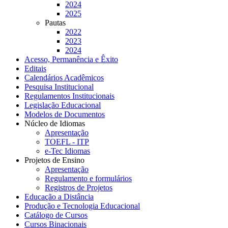
2024
2025
Pautas
2022
2023
2024
Acesso, Permanência e Êxito
Editais
Calendários Acadêmicos
Pesquisa Institucional
Regulamentos Institucionais
Legislação Educacional
Modelos de Documentos
Núcleo de Idiomas
Apresentação
TOEFL - ITP
e-Tec Idiomas
Projetos de Ensino
Apresentação
Regulamento e formulários
Registros de Projetos
Educação a Distância
Produção e Tecnologia Educacional
Catálogo de Cursos
Cursos Binacionais