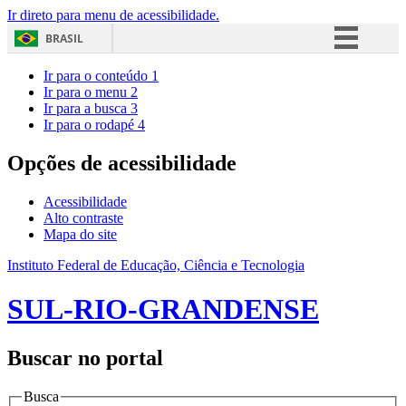
Ir direto para menu de acessibilidade.
BRASIL
Simplifique!
Ir para o conteúdo
1
Ir para o menu
2
Comunica BR
Ir para a busca
3
Ir para o rodapé
4
Participe
Acesso à informação
Opções de acessibilidade
Legislação
Acessibilidade
Canais
Alto contraste
Mapa do site
Instituto Federal de Educação, Ciência e Tecnologia
SUL-RIO-GRANDENSE
Buscar no portal
Busca