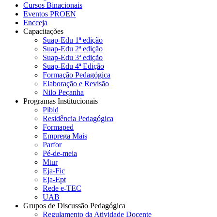
Cursos Binacionais
Eventos PROEN
Encceja
Capacitações
Suap-Edu 1ª edição
Suap-Edu 2ª edição
Suap-Edu 3ª edição
Suap-Edu 4ª Edição
Formação Pedagógica
Elaboração e Revisão
Nilo Peçanha
Programas Institucionais
Pibid
Residência Pedagógica
Formaped
Emprega Mais
Parfor
Pé-de-meia
Mtur
Eja-Fic
Eja-Ept
Rede e-TEC
UAB
Grupos de Discussão Pedagógica
Regulamento da Atividade Docente