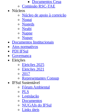
Documentos Ceua
Comissão RSC-TAE
Núcleos
Núcleo de apoio à correição
Nugai
Nugeds
Neabi
Napne
Nupav
Documentos Institucionais
Atos normativos
PDI IFSul
Governança
Eleições
Eleições 2025
Eleições 2021
2017
Representantes Consup
IFSul Sustentável
Fórum Ambiental
PLS
Legislação
Documentos
NUGAIs do IFSul
Links úteis