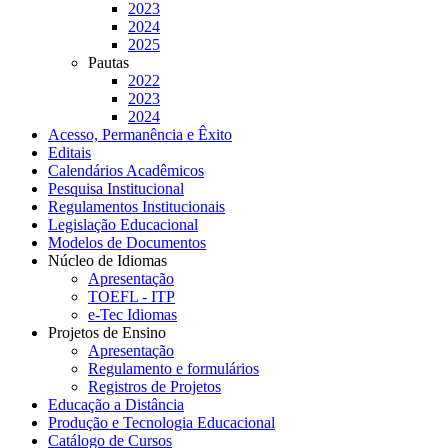
2023
2024
2025
Pautas
2022
2023
2024
Acesso, Permanência e Êxito
Editais
Calendários Acadêmicos
Pesquisa Institucional
Regulamentos Institucionais
Legislação Educacional
Modelos de Documentos
Núcleo de Idiomas
Apresentação
TOEFL - ITP
e-Tec Idiomas
Projetos de Ensino
Apresentação
Regulamento e formulários
Registros de Projetos
Educação a Distância
Produção e Tecnologia Educacional
Catálogo de Cursos