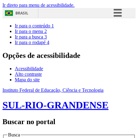
Ir direto para menu de acessibilidade.
BRASIL
Simplifique!
Ir para o conteúdo
1
Ir para o menu
2
Comunica BR
Ir para a busca
3
Ir para o rodapé
4
Participe
Acesso à informação
Opções de acessibilidade
Legislação
Acessibilidade
Canais
Alto contraste
Mapa do site
Instituto Federal de Educação, Ciência e Tecnologia
SUL-RIO-GRANDENSE
Buscar no portal
Busca