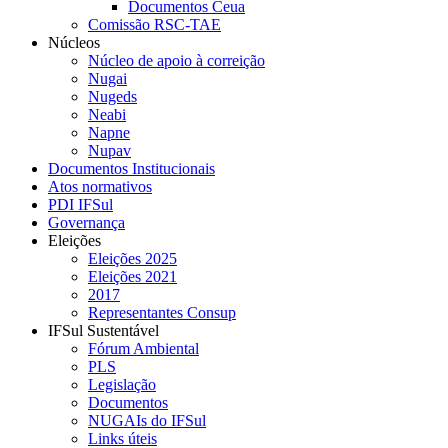
Documentos Ceua
Comissão RSC-TAE
Núcleos
Núcleo de apoio à correição
Nugai
Nugeds
Neabi
Napne
Nupav
Documentos Institucionais
Atos normativos
PDI IFSul
Governança
Eleições
Eleições 2025
Eleições 2021
2017
Representantes Consup
IFSul Sustentável
Fórum Ambiental
PLS
Legislação
Documentos
NUGAIs do IFSul
Links úteis