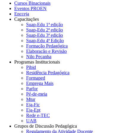
Cursos Binacionais
Eventos PROEN
Encceja
Capacitações
Suap-Edu 1ª edição
Suap-Edu 2ª edição
Suap-Edu 3ª edição
Suap-Edu 4ª Edição
Formação Pedagógica
Elaboração e Revisão
Nilo Peçanha
Programas Institucionais
Pibid
Residência Pedagógica
Formaped
Emprega Mais
Parfor
Pé-de-meia
Mtur
Eja-Fic
Eja-Ept
Rede e-TEC
UAB
Grupos de Discussão Pedagógica
Regulamento da Atividade Docente