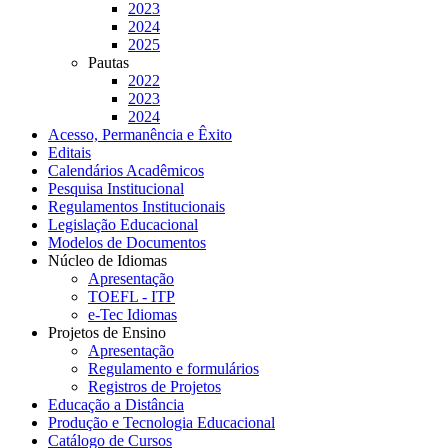
2023
2024
2025
Pautas
2022
2023
2024
Acesso, Permanência e Êxito
Editais
Calendários Acadêmicos
Pesquisa Institucional
Regulamentos Institucionais
Legislação Educacional
Modelos de Documentos
Núcleo de Idiomas
Apresentação
TOEFL - ITP
e-Tec Idiomas
Projetos de Ensino
Apresentação
Regulamento e formulários
Registros de Projetos
Educação a Distância
Produção e Tecnologia Educacional
Catálogo de Cursos