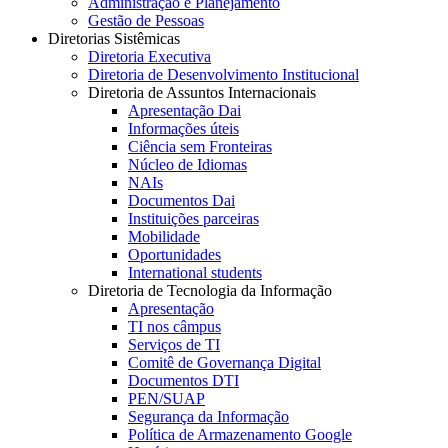
Administração e Planejamento
Gestão de Pessoas
Diretorias Sistêmicas
Diretoria Executiva
Diretoria de Desenvolvimento Institucional
Diretoria de Assuntos Internacionais
Apresentação Dai
Informações úteis
Ciência sem Fronteiras
Núcleo de Idiomas
NAIs
Documentos Dai
Instituições parceiras
Mobilidade
Oportunidades
International students
Diretoria de Tecnologia da Informação
Apresentação
TI nos câmpus
Serviços de TI
Comitê de Governança Digital
Documentos DTI
PEN/SUAP
Segurança da Informação
Política de Armazenamento Google