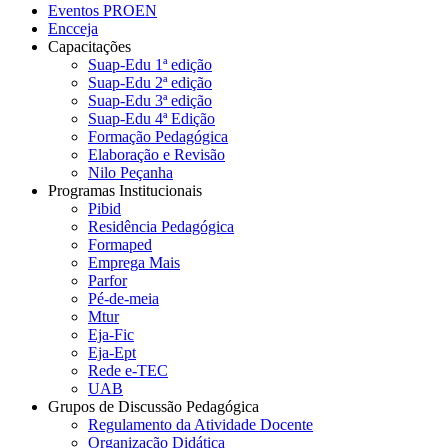
Eventos PROEN
Encceja
Capacitações
Suap-Edu 1ª edição
Suap-Edu 2ª edição
Suap-Edu 3ª edição
Suap-Edu 4ª Edição
Formação Pedagógica
Elaboração e Revisão
Nilo Peçanha
Programas Institucionais
Pibid
Residência Pedagógica
Formaped
Emprega Mais
Parfor
Pé-de-meia
Mtur
Eja-Fic
Eja-Ept
Rede e-TEC
UAB
Grupos de Discussão Pedagógica
Regulamento da Atividade Docente
Organização Didática