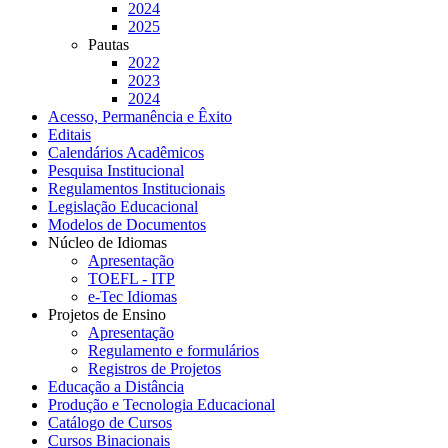
2024
2025
Pautas
2022
2023
2024
Acesso, Permanência e Êxito
Editais
Calendários Acadêmicos
Pesquisa Institucional
Regulamentos Institucionais
Legislação Educacional
Modelos de Documentos
Núcleo de Idiomas
Apresentação
TOEFL - ITP
e-Tec Idiomas
Projetos de Ensino
Apresentação
Regulamento e formulários
Registros de Projetos
Educação a Distância
Produção e Tecnologia Educacional
Catálogo de Cursos
Cursos Binacionais