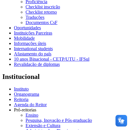
Proficiência
Checklist inscrição
Checklist retorno
Traduções
Documentos CsF
Oportunidades
Instituições Parceiras
Mobilidade
Informações úteis
International students
Afastamento do país
10 anos Binacional - CETP/UTU - IFSul
Revalidação de diplomas
Institucional
Instituto
Organograma
Reitoria
Agenda do Reitor
Pró-reitorias
Ensino
Pesquisa, Inovação e Pós-graduação
Extensão e Cultura