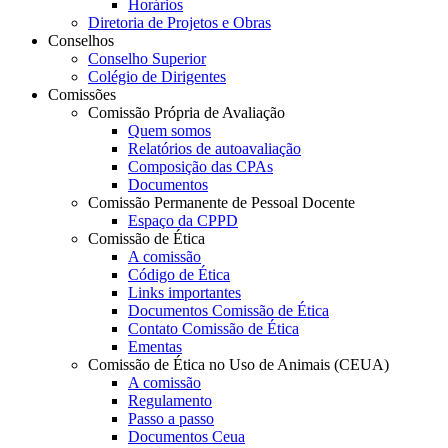
Horários
Diretoria de Projetos e Obras
Conselhos
Conselho Superior
Colégio de Dirigentes
Comissões
Comissão Própria de Avaliação
Quem somos
Relatórios de autoavaliação
Composição das CPAs
Documentos
Comissão Permanente de Pessoal Docente
Espaço da CPPD
Comissão de Ética
A comissão
Código de Ética
Links importantes
Documentos Comissão de Ética
Contato Comissão de Ética
Ementas
Comissão de Ética no Uso de Animais (CEUA)
A comissão
Regulamento
Passo a passo
Documentos Ceua