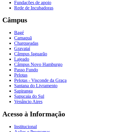
Fundações de apoio
Rede de Incubadoras
Câmpus
Bagé
Camaquã
Charqueadas
Gravataí
Câmpus Jaguarão
Lajeado
Câmpus Novo Hamburgo
Passo Fundo
Pelotas
Pelotas - Visconde da Graça
Santana do Livramento
Sapiranga
Sapucaia do Sul
Venâncio Aires
Acesso à Informação
Institucional
Ações e Programas