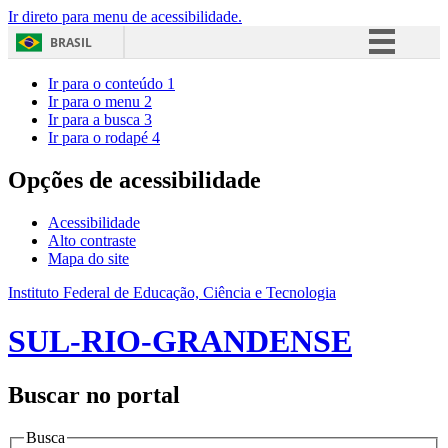
Ir direto para menu de acessibilidade.
BRASIL
Simplifique!
Ir para o conteúdo
1
Ir para o menu
2
Comunica BR
Ir para a busca
3
Ir para o rodapé
4
Participe
Acesso à informação
Opções de acessibilidade
Legislação
Acessibilidade
Canais
Alto contraste
Mapa do site
Instituto Federal de Educação, Ciência e Tecnologia
SUL-RIO-GRANDENSE
Buscar no portal
Busca