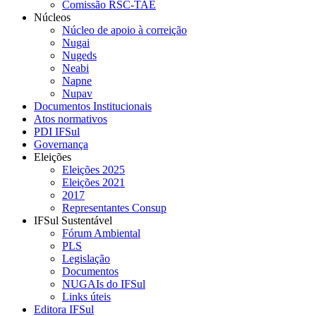
Comissão RSC-TAE
Núcleos
Núcleo de apoio à correição
Nugai
Nugeds
Neabi
Napne
Nupav
Documentos Institucionais
Atos normativos
PDI IFSul
Governança
Eleições
Eleições 2025
Eleições 2021
2017
Representantes Consup
IFSul Sustentável
Fórum Ambiental
PLS
Legislação
Documentos
NUGAIs do IFSul
Links úteis
Editora IFSul