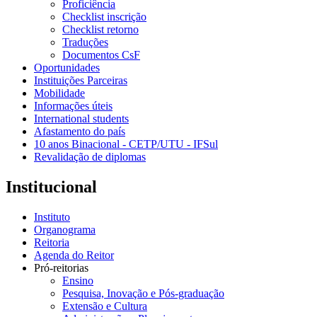
Proficiência
Checklist inscrição
Checklist retorno
Traduções
Documentos CsF
Oportunidades
Instituições Parceiras
Mobilidade
Informações úteis
International students
Afastamento do país
10 anos Binacional - CETP/UTU - IFSul
Revalidação de diplomas
Institucional
Instituto
Organograma
Reitoria
Agenda do Reitor
Pró-reitorias
Ensino
Pesquisa, Inovação e Pós-graduação
Extensão e Cultura