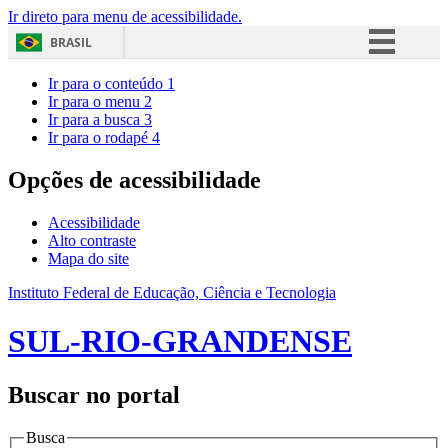
Ir direto para menu de acessibilidade.
BRASIL
Simplifique!
Ir para o conteúdo
1
Ir para o menu
2
Comunica BR
Ir para a busca
3
Ir para o rodapé
4
Participe
Acesso à informação
Opções de acessibilidade
Legislação
Acessibilidade
Canais
Alto contraste
Mapa do site
Instituto Federal de Educação, Ciência e Tecnologia
SUL-RIO-GRANDENSE
Buscar no portal
Busca