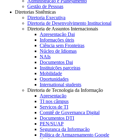
Administração e Planejamento
Gestão de Pessoas
Diretorias Sistêmicas
Diretoria Executiva
Diretoria de Desenvolvimento Institucional
Diretoria de Assuntos Internacionais
Apresentação Dai
Informações úteis
Ciência sem Fronteiras
Núcleo de Idiomas
NAIs
Documentos Dai
Instituições parceiras
Mobilidade
Oportunidades
International students
Diretoria de Tecnologia da Informação
Apresentação
TI nos câmpus
Serviços de TI
Comitê de Governança Digital
Documentos DTI
PEN/SUAP
Segurança da Informação
Política de Armazenamento Google