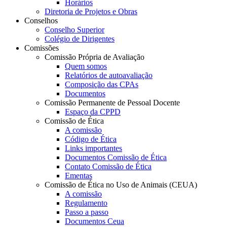
Horários
Diretoria de Projetos e Obras
Conselhos
Conselho Superior
Colégio de Dirigentes
Comissões
Comissão Própria de Avaliação
Quem somos
Relatórios de autoavaliação
Composição das CPAs
Documentos
Comissão Permanente de Pessoal Docente
Espaço da CPPD
Comissão de Ética
A comissão
Código de Ética
Links importantes
Documentos Comissão de Ética
Contato Comissão de Ética
Ementas
Comissão de Ética no Uso de Animais (CEUA)
A comissão
Regulamento
Passo a passo
Documentos Ceua