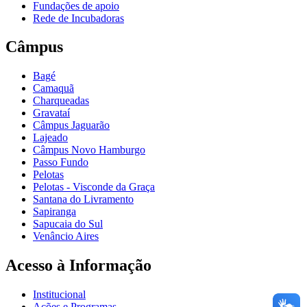
Fundações de apoio
Rede de Incubadoras
Câmpus
Bagé
Camaquã
Charqueadas
Gravataí
Câmpus Jaguarão
Lajeado
Câmpus Novo Hamburgo
Passo Fundo
Pelotas
Pelotas - Visconde da Graça
Santana do Livramento
Sapiranga
Sapucaia do Sul
Venâncio Aires
Acesso à Informação
Institucional
Ações e Programas