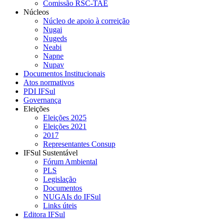
Comissão RSC-TAE
Núcleos
Núcleo de apoio à correição
Nugai
Nugeds
Neabi
Napne
Nupav
Documentos Institucionais
Atos normativos
PDI IFSul
Governança
Eleições
Eleições 2025
Eleições 2021
2017
Representantes Consup
IFSul Sustentável
Fórum Ambiental
PLS
Legislação
Documentos
NUGAIs do IFSul
Links úteis
Editora IFSul