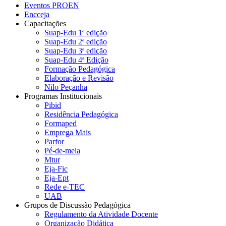
Eventos PROEN
Encceja
Capacitações
Suap-Edu 1ª edição
Suap-Edu 2ª edição
Suap-Edu 3ª edição
Suap-Edu 4ª Edição
Formação Pedagógica
Elaboração e Revisão
Nilo Peçanha
Programas Institucionais
Pibid
Residência Pedagógica
Formaped
Emprega Mais
Parfor
Pé-de-meia
Mtur
Eja-Fic
Eja-Ept
Rede e-TEC
UAB
Grupos de Discussão Pedagógica
Regulamento da Atividade Docente
Organização Didática