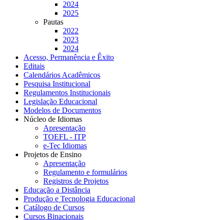
2024
2025
Pautas
2022
2023
2024
Acesso, Permanência e Êxito
Editais
Calendários Acadêmicos
Pesquisa Institucional
Regulamentos Institucionais
Legislação Educacional
Modelos de Documentos
Núcleo de Idiomas
Apresentação
TOEFL - ITP
e-Tec Idiomas
Projetos de Ensino
Apresentação
Regulamento e formulários
Registros de Projetos
Educação a Distância
Produção e Tecnologia Educacional
Catálogo de Cursos
Cursos Binacionais