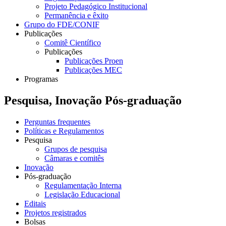
Projeto Pedagógico Institucional
Permanência e êxito
Grupo do FDE/CONIF
Publicações
Comitê Científico
Publicações
Publicações Proen
Publicações MEC
Programas
Pesquisa, Inovação Pós-graduação
Perguntas frequentes
Políticas e Regulamentos
Pesquisa
Grupos de pesquisa
Câmaras e comitês
Inovação
Pós-graduação
Regulamentação Interna
Legislação Educacional
Editais
Projetos registrados
Bolsas