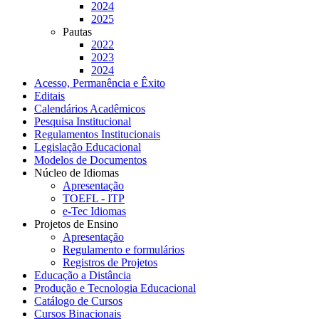
2024
2025
Pautas
2022
2023
2024
Acesso, Permanência e Êxito
Editais
Calendários Acadêmicos
Pesquisa Institucional
Regulamentos Institucionais
Legislação Educacional
Modelos de Documentos
Núcleo de Idiomas
Apresentação
TOEFL - ITP
e-Tec Idiomas
Projetos de Ensino
Apresentação
Regulamento e formulários
Registros de Projetos
Educação a Distância
Produção e Tecnologia Educacional
Catálogo de Cursos
Cursos Binacionais