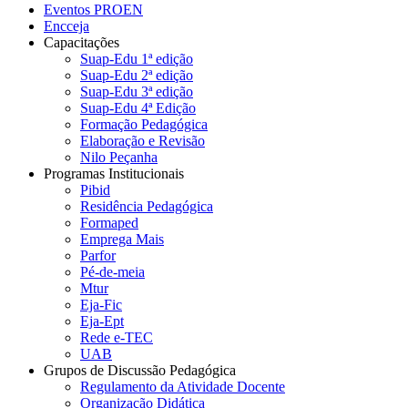
Eventos PROEN
Encceja
Capacitações
Suap-Edu 1ª edição
Suap-Edu 2ª edição
Suap-Edu 3ª edição
Suap-Edu 4ª Edição
Formação Pedagógica
Elaboração e Revisão
Nilo Peçanha
Programas Institucionais
Pibid
Residência Pedagógica
Formaped
Emprega Mais
Parfor
Pé-de-meia
Mtur
Eja-Fic
Eja-Ept
Rede e-TEC
UAB
Grupos de Discussão Pedagógica
Regulamento da Atividade Docente
Organização Didática