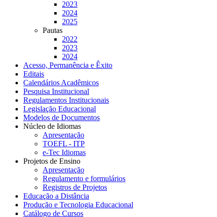
2023
2024
2025
Pautas
2022
2023
2024
Acesso, Permanência e Êxito
Editais
Calendários Acadêmicos
Pesquisa Institucional
Regulamentos Institucionais
Legislação Educacional
Modelos de Documentos
Núcleo de Idiomas
Apresentação
TOEFL - ITP
e-Tec Idiomas
Projetos de Ensino
Apresentação
Regulamento e formulários
Registros de Projetos
Educação a Distância
Produção e Tecnologia Educacional
Catálogo de Cursos