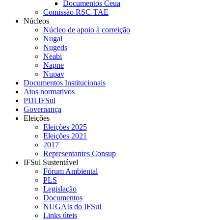
Documentos Ceua
Comissão RSC-TAE
Núcleos
Núcleo de apoio à correição
Nugai
Nugeds
Neabi
Napne
Nupav
Documentos Institucionais
Atos normativos
PDI IFSul
Governança
Eleições
Eleições 2025
Eleições 2021
2017
Representantes Consup
IFSul Sustentável
Fórum Ambiental
PLS
Legislação
Documentos
NUGAIs do IFSul
Links úteis