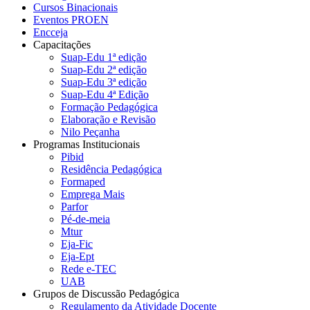
Cursos Binacionais
Eventos PROEN
Encceja
Capacitações
Suap-Edu 1ª edição
Suap-Edu 2ª edição
Suap-Edu 3ª edição
Suap-Edu 4ª Edição
Formação Pedagógica
Elaboração e Revisão
Nilo Peçanha
Programas Institucionais
Pibid
Residência Pedagógica
Formaped
Emprega Mais
Parfor
Pé-de-meia
Mtur
Eja-Fic
Eja-Ept
Rede e-TEC
UAB
Grupos de Discussão Pedagógica
Regulamento da Atividade Docente