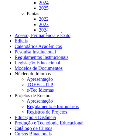
2024
2025
Pautas
2022
2023
2024
Acesso, Permanência e Êxito
Editais
Calendários Acadêmicos
Pesquisa Institucional
Regulamentos Institucionais
Legislação Educacional
Modelos de Documentos
Núcleo de Idiomas
Apresentação
TOEFL - ITP
e-Tec Idiomas
Projetos de Ensino
Apresentação
Regulamento e formulários
Registros de Projetos
Educação a Distância
Produção e Tecnologia Educacional
Catálogo de Cursos
Cursos Binacionais