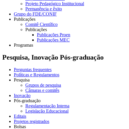
Projeto Pedagógico Institucional
Permanência e êxito
Grupo do FDE/CONIF
Publicações
Comitê Científico
Publicações
Publicações Proen
Publicações MEC
Programas
Pesquisa, Inovação Pós-graduação
Perguntas frequentes
Políticas e Regulamentos
Pesquisa
Grupos de pesquisa
Câmaras e comitês
Inovação
Pós-graduação
Regulamentação Interna
Legislação Educacional
Editais
Projetos registrados
Bolsas