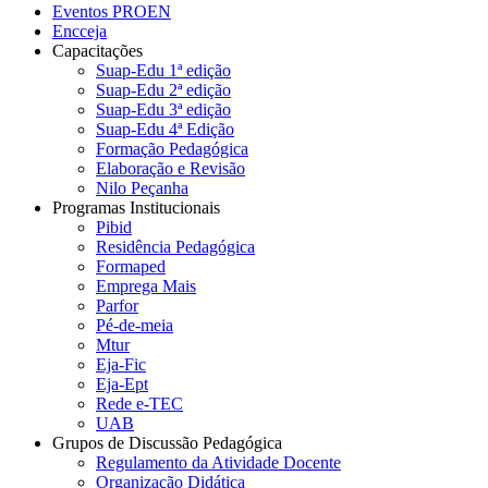
Eventos PROEN
Encceja
Capacitações
Suap-Edu 1ª edição
Suap-Edu 2ª edição
Suap-Edu 3ª edição
Suap-Edu 4ª Edição
Formação Pedagógica
Elaboração e Revisão
Nilo Peçanha
Programas Institucionais
Pibid
Residência Pedagógica
Formaped
Emprega Mais
Parfor
Pé-de-meia
Mtur
Eja-Fic
Eja-Ept
Rede e-TEC
UAB
Grupos de Discussão Pedagógica
Regulamento da Atividade Docente
Organização Didática