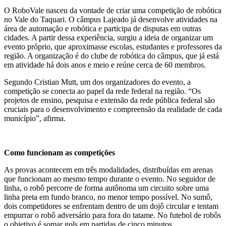
O RoboVale nasceu da vontade de criar uma competição de robótica
no Vale do Taquari. O câmpus Lajeado já desenvolve atividades na
área de automação e robótica e participa de disputas em outras
cidades. A partir dessa experiência, surgiu a ideia de organizar um
evento próprio, que aproximasse escolas, estudantes e professores da
região. A organização é do clube de robótica do câmpus, que já está
em atividade há dois anos e meio e reúne cerca de 60 membros.
Segundo Cristian Mutt, um dos organizadores do evento, a
competição se conecta ao papel da rede federal na região. “Os
projetos de ensino, pesquisa e extensão da rede pública federal são
cruciais para o desenvolvimento e compreensão da realidade de cada
município”, afirma.
Como funcionam as competições
As provas acontecem em três modalidades, distribuídas em arenas
que funcionam ao mesmo tempo durante o evento. No seguidor de
linha, o robô percorre de forma autônoma um circuito sobre uma
linha preta em fundo branco, no menor tempo possível. No sumô,
dois competidores se enfrentam dentro de um dojô circular e tentam
empurrar o robô adversário para fora do tatame. No futebol de robôs
o objetivo é somar gols em partidas de cinco minutos.