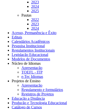
2023
2024
2025
Pautas
2022
2023
2024
Acesso, Permanência e Êxito
Editais
Calendários Acadêmicos
Pesquisa Institucional
Regulamentos Institucionais
Legislação Educacional
Modelos de Documentos
Núcleo de Idiomas
Apresentação
TOEFL - ITP
e-Tec Idiomas
Projetos de Ensino
Apresentação
Regulamento e formulários
Registros de Projetos
Educação a Distância
Produção e Tecnologia Educacional
Catálogo de Cursos