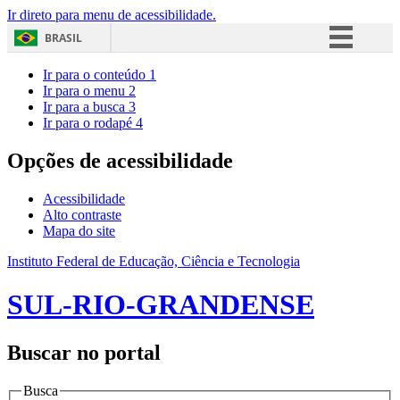
Ir direto para menu de acessibilidade.
BRASIL
Simplifique!
Ir para o conteúdo
1
Ir para o menu
2
Comunica BR
Ir para a busca
3
Ir para o rodapé
4
Participe
Acesso à informação
Opções de acessibilidade
Legislação
Acessibilidade
Canais
Alto contraste
Mapa do site
Instituto Federal de Educação, Ciência e Tecnologia
SUL-RIO-GRANDENSE
Buscar no portal
Busca