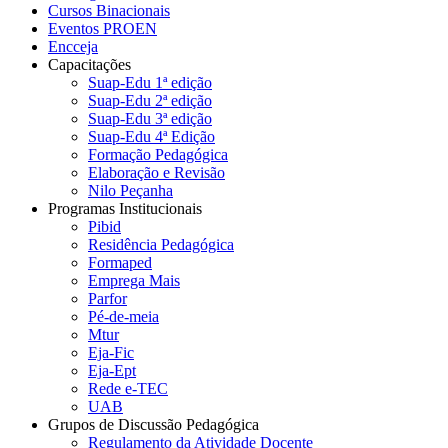
Cursos Binacionais
Eventos PROEN
Encceja
Capacitações
Suap-Edu 1ª edição
Suap-Edu 2ª edição
Suap-Edu 3ª edição
Suap-Edu 4ª Edição
Formação Pedagógica
Elaboração e Revisão
Nilo Peçanha
Programas Institucionais
Pibid
Residência Pedagógica
Formaped
Emprega Mais
Parfor
Pé-de-meia
Mtur
Eja-Fic
Eja-Ept
Rede e-TEC
UAB
Grupos de Discussão Pedagógica
Regulamento da Atividade Docente