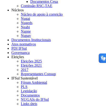
Documentos Ceua
Comissão RSC-TAE
Núcleos
Núcleo de apoio à correição
Nugai
Nugeds
Neabi
Napne
Nupav
Documentos Institucionais
Atos normativos
PDI IFSul
Governança
Eleições
Eleições 2025
Eleições 2021
2017
Representantes Consup
IFSul Sustentável
Fórum Ambiental
PLS
Legislação
Documentos
NUGAIs do IFSul
Links úteis