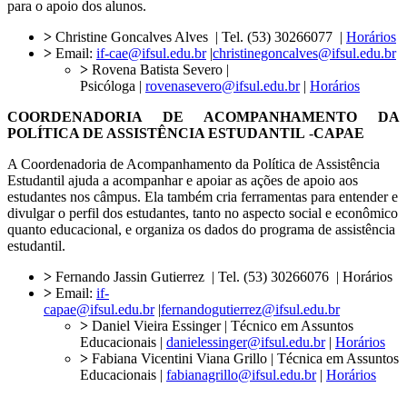
para o apoio dos alunos.
>
Christine Goncalves Alves | Tel. (53) 30266077 |
Horários
>
Email:
if-cae@ifsul.edu.br
|
christinegoncalves@ifsul.edu.br
>
Rovena Batista Severo |
Psicóloga |
rovenasevero@ifsul.edu.br
|
Horários
COORDENADORIA DE ACOMPANHAMENTO DA
POLÍTICA DE ASSISTÊNCIA ESTUDANTIL
-
CAPAE
A Coordenadoria de Acompanhamento da Política de Assistência
Estudantil ajuda a acompanhar e apoiar as ações de apoio aos
estudantes nos câmpus. Ela também cria ferramentas para entender e
divulgar o perfil dos estudantes, tanto no aspecto social e econômico
quanto educacional, e organiza os dados do programa de assistência
estudantil.
>
Fernando Jassin Gutierrez | Tel. (53) 30266076 | Horários
>
Email:
if-
capae@ifsul.edu.br
|
fernandogutierrez@ifsul.edu.br
>
Daniel Vieira Essinger | Técnico em Assuntos
Educacionais |
danielessinger@ifsul.edu.br
|
Horários
>
Fabiana Vicentini Viana Grillo | Técnica em Assuntos
Educacionais |
fabianagrillo@ifsul.edu.br
|
Horários