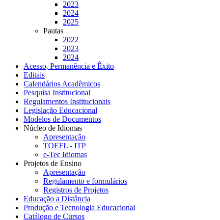
2023
2024
2025
Pautas
2022
2023
2024
Acesso, Permanência e Êxito
Editais
Calendários Acadêmicos
Pesquisa Institucional
Regulamentos Institucionais
Legislação Educacional
Modelos de Documentos
Núcleo de Idiomas
Apresentação
TOEFL - ITP
e-Tec Idiomas
Projetos de Ensino
Apresentação
Regulamento e formulários
Registros de Projetos
Educação a Distância
Produção e Tecnologia Educacional
Catálogo de Cursos