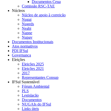
Documentos Ceua
Comissão RSC-TAE
Núcleos
Núcleo de apoio à correição
Nugai
Nugeds
Neabi
Napne
Nupav
Documentos Institucionais
Atos normativos
PDI IFSul
Governança
Eleições
Eleições 2025
Eleições 2021
2017
Representantes Consup
IFSul Sustentável
Fórum Ambiental
PLS
Legislação
Documentos
NUGAIs do IFSul
Links úteis