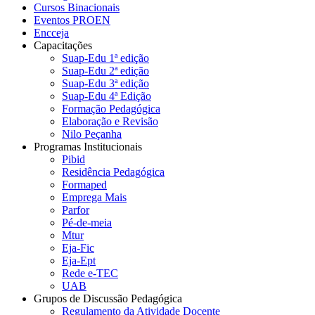
Cursos Binacionais
Eventos PROEN
Encceja
Capacitações
Suap-Edu 1ª edição
Suap-Edu 2ª edição
Suap-Edu 3ª edição
Suap-Edu 4ª Edição
Formação Pedagógica
Elaboração e Revisão
Nilo Peçanha
Programas Institucionais
Pibid
Residência Pedagógica
Formaped
Emprega Mais
Parfor
Pé-de-meia
Mtur
Eja-Fic
Eja-Ept
Rede e-TEC
UAB
Grupos de Discussão Pedagógica
Regulamento da Atividade Docente