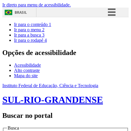
Ir direto para menu de acessibilidade.
BRASIL
Simplifique!
Ir para o conteúdo
1
Ir para o menu
2
Comunica BR
Ir para a busca
3
Ir para o rodapé
4
Participe
Acesso à informação
Opções de acessibilidade
Legislação
Acessibilidade
Canais
Alto contraste
Mapa do site
Instituto Federal de Educação, Ciência e Tecnologia
SUL-RIO-GRANDENSE
Buscar no portal
Busca