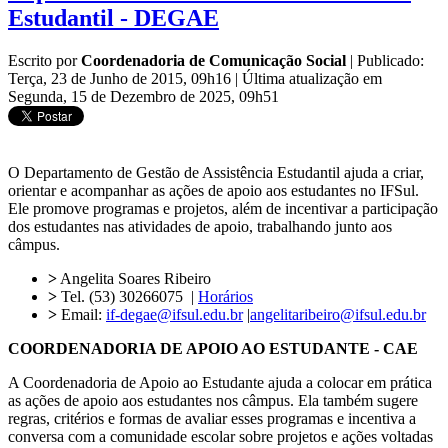
Estudantil - DEGAE
Escrito por
Coordenadoria de Comunicação Social
|
Publicado:
Terça, 23 de Junho de 2015, 09h16
|
Última atualização em
Segunda, 15 de Dezembro de 2025, 09h51
O Departamento de Gestão de Assistência Estudantil ajuda a criar,
orientar e acompanhar as ações de apoio aos estudantes no IFSul.
Ele promove programas e projetos, além de incentivar a participação
dos estudantes nas atividades de apoio, trabalhando junto aos
câmpus.
>
Angelita Soares Ribeiro
>
Tel. (53) 30266075 |
Horários
>
Email:
if-degae@ifsul.edu.br
|
angelitaribeiro@ifsul.edu.br
COORDENADORIA DE APOIO AO ESTUDANTE - CAE
A Coordenadoria de Apoio ao Estudante ajuda a colocar em prática
as ações de apoio aos estudantes nos câmpus. Ela também sugere
regras, critérios e formas de avaliar esses programas e incentiva a
conversa com a comunidade escolar sobre projetos e ações voltadas