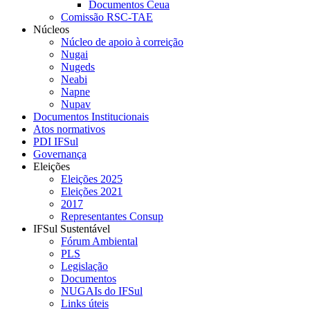
Documentos Ceua
Comissão RSC-TAE
Núcleos
Núcleo de apoio à correição
Nugai
Nugeds
Neabi
Napne
Nupav
Documentos Institucionais
Atos normativos
PDI IFSul
Governança
Eleições
Eleições 2025
Eleições 2021
2017
Representantes Consup
IFSul Sustentável
Fórum Ambiental
PLS
Legislação
Documentos
NUGAIs do IFSul
Links úteis