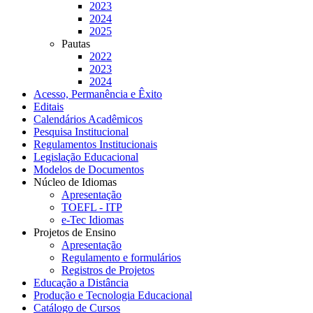
2023
2024
2025
Pautas
2022
2023
2024
Acesso, Permanência e Êxito
Editais
Calendários Acadêmicos
Pesquisa Institucional
Regulamentos Institucionais
Legislação Educacional
Modelos de Documentos
Núcleo de Idiomas
Apresentação
TOEFL - ITP
e-Tec Idiomas
Projetos de Ensino
Apresentação
Regulamento e formulários
Registros de Projetos
Educação a Distância
Produção e Tecnologia Educacional
Catálogo de Cursos