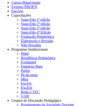
Cursos Binacionais
Eventos PROEN
Encceja
Capacitações
Suap-Edu 1ª edição
Suap-Edu 2ª edição
Suap-Edu 3ª edição
Suap-Edu 4ª Edição
Formação Pedagógica
Elaboração e Revisão
Nilo Peçanha
Programas Institucionais
Pibid
Residência Pedagógica
Formaped
Emprega Mais
Parfor
Pé-de-meia
Mtur
Eja-Fic
Eja-Ept
Rede e-TEC
UAB
Grupos de Discussão Pedagógica
Regulamento da Atividade Docente