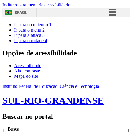
Ir direto para menu de acessibilidade.
BRASIL
Simplifique!
Ir para o conteúdo
1
Ir para o menu
2
Comunica BR
Ir para a busca
3
Ir para o rodapé
4
Participe
Acesso à informação
Opções de acessibilidade
Legislação
Acessibilidade
Canais
Alto contraste
Mapa do site
Instituto Federal de Educação, Ciência e Tecnologia
SUL-RIO-GRANDENSE
Buscar no portal
Busca