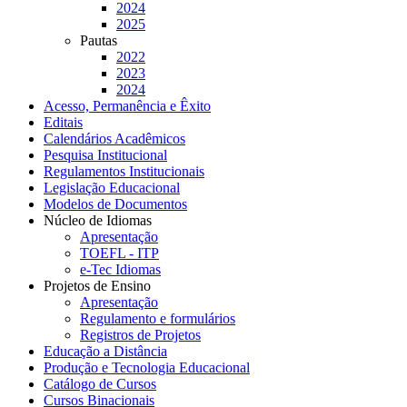
2024
2025
Pautas
2022
2023
2024
Acesso, Permanência e Êxito
Editais
Calendários Acadêmicos
Pesquisa Institucional
Regulamentos Institucionais
Legislação Educacional
Modelos de Documentos
Núcleo de Idiomas
Apresentação
TOEFL - ITP
e-Tec Idiomas
Projetos de Ensino
Apresentação
Regulamento e formulários
Registros de Projetos
Educação a Distância
Produção e Tecnologia Educacional
Catálogo de Cursos
Cursos Binacionais