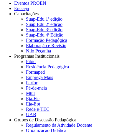
Eventos PROEN
Encceja
Capacitações
Suap-Edu 1ª edição
Suap-Edu 2ª edição
Suap-Edu 3ª edição
Suap-Edu 4ª Edição
Formação Pedagógica
Elaboração e Revisão
Nilo Peçanha
Programas Institucionais
Pibid
Residência Pedagógica
Formaped
Emprega Mais
Parfor
Pé-de-meia
Mtur
Eja-Fic
Eja-Ept
Rede e-TEC
UAB
Grupos de Discussão Pedagógica
Regulamento da Atividade Docente
Organização Didática