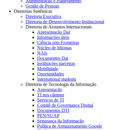
Administração e Planejamento
Gestão de Pessoas
Diretorias Sistêmicas
Diretoria Executiva
Diretoria de Desenvolvimento Institucional
Diretoria de Assuntos Internacionais
Apresentação Dai
Informações úteis
Ciência sem Fronteiras
Núcleo de Idiomas
NAIs
Documentos Dai
Instituições parceiras
Mobilidade
Oportunidades
International students
Diretoria de Tecnologia da Informação
Apresentação
TI nos câmpus
Serviços de TI
Comitê de Governança Digital
Documentos DTI
PEN/SUAP
Segurança da Informação
Política de Armazenamento Google