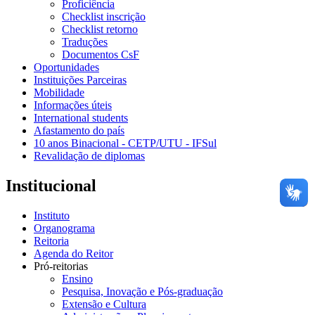
Proficiência
Checklist inscrição
Checklist retorno
Traduções
Documentos CsF
Oportunidades
Instituições Parceiras
Mobilidade
Informações úteis
International students
Afastamento do país
10 anos Binacional - CETP/UTU - IFSul
Revalidação de diplomas
Institucional
Instituto
Organograma
Reitoria
Agenda do Reitor
Pró-reitorias
Ensino
Pesquisa, Inovação e Pós-graduação
Extensão e Cultura