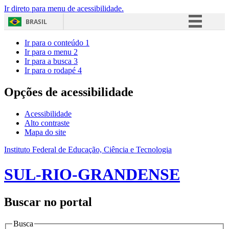
Ir direto para menu de acessibilidade.
BRASIL
Simplifique!
Ir para o conteúdo
1
Ir para o menu
2
Comunica BR
Ir para a busca
3
Ir para o rodapé
4
Participe
Acesso à informação
Opções de acessibilidade
Legislação
Acessibilidade
Canais
Alto contraste
Mapa do site
Instituto Federal de Educação, Ciência e Tecnologia
SUL-RIO-GRANDENSE
Buscar no portal
Busca