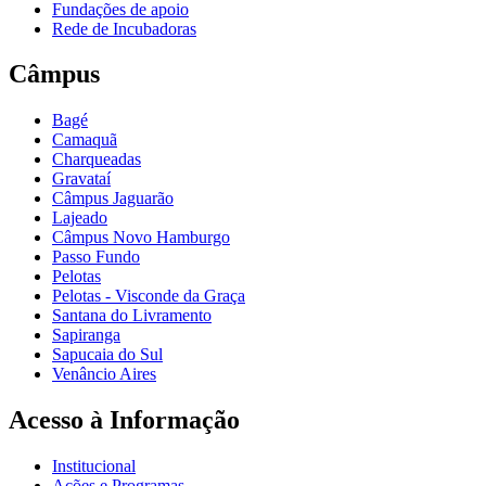
Fundações de apoio
Rede de Incubadoras
Câmpus
Bagé
Camaquã
Charqueadas
Gravataí
Câmpus Jaguarão
Lajeado
Câmpus Novo Hamburgo
Passo Fundo
Pelotas
Pelotas - Visconde da Graça
Santana do Livramento
Sapiranga
Sapucaia do Sul
Venâncio Aires
Acesso à Informação
Institucional
Ações e Programas