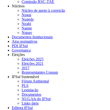
Comissão RSC-TAE
Núcleos
Núcleo de apoio à correição
Nugai
Nugeds
Neabi
Napne
Nupav
Documentos Institucionais
Atos normativos
PDI IFSul
Governança
Eleições
Eleições 2025
Eleições 2021
2017
Representantes Consup
IFSul Sustentável
Fórum Ambiental
PLS
Legislação
Documentos
NUGAIs do IFSul
Links úteis
Editora IFSul