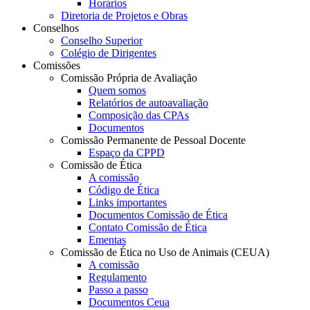
Horários
Diretoria de Projetos e Obras
Conselhos
Conselho Superior
Colégio de Dirigentes
Comissões
Comissão Própria de Avaliação
Quem somos
Relatórios de autoavaliação
Composição das CPAs
Documentos
Comissão Permanente de Pessoal Docente
Espaço da CPPD
Comissão de Ética
A comissão
Código de Ética
Links importantes
Documentos Comissão de Ética
Contato Comissão de Ética
Ementas
Comissão de Ética no Uso de Animais (CEUA)
A comissão
Regulamento
Passo a passo
Documentos Ceua