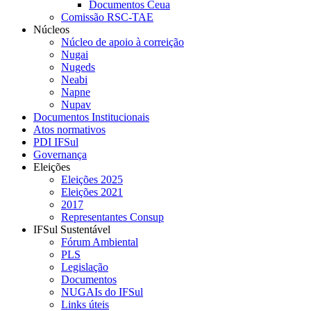
Documentos Ceua
Comissão RSC-TAE
Núcleos
Núcleo de apoio à correição
Nugai
Nugeds
Neabi
Napne
Nupav
Documentos Institucionais
Atos normativos
PDI IFSul
Governança
Eleições
Eleições 2025
Eleições 2021
2017
Representantes Consup
IFSul Sustentável
Fórum Ambiental
PLS
Legislação
Documentos
NUGAIs do IFSul
Links úteis