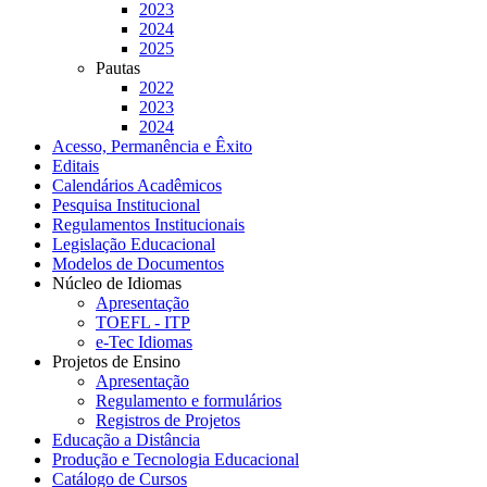
2023
2024
2025
Pautas
2022
2023
2024
Acesso, Permanência e Êxito
Editais
Calendários Acadêmicos
Pesquisa Institucional
Regulamentos Institucionais
Legislação Educacional
Modelos de Documentos
Núcleo de Idiomas
Apresentação
TOEFL - ITP
e-Tec Idiomas
Projetos de Ensino
Apresentação
Regulamento e formulários
Registros de Projetos
Educação a Distância
Produção e Tecnologia Educacional
Catálogo de Cursos