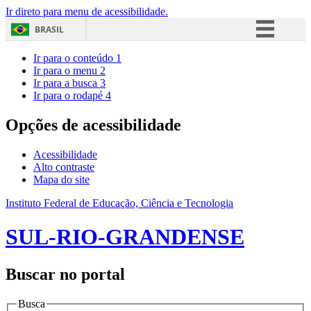
Ir direto para menu de acessibilidade.
BRASIL
Simplifique!
Ir para o conteúdo
1
Ir para o menu
2
Comunica BR
Ir para a busca
3
Ir para o rodapé
4
Participe
Acesso à informação
Opções de acessibilidade
Legislação
Acessibilidade
Canais
Alto contraste
Mapa do site
Instituto Federal de Educação, Ciência e Tecnologia
SUL-RIO-GRANDENSE
Buscar no portal
Busca