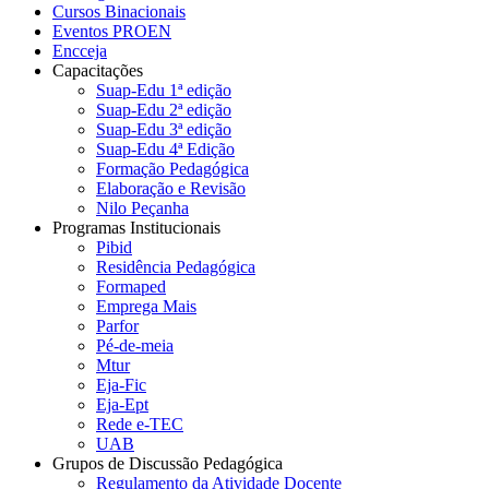
Cursos Binacionais
Eventos PROEN
Encceja
Capacitações
Suap-Edu 1ª edição
Suap-Edu 2ª edição
Suap-Edu 3ª edição
Suap-Edu 4ª Edição
Formação Pedagógica
Elaboração e Revisão
Nilo Peçanha
Programas Institucionais
Pibid
Residência Pedagógica
Formaped
Emprega Mais
Parfor
Pé-de-meia
Mtur
Eja-Fic
Eja-Ept
Rede e-TEC
UAB
Grupos de Discussão Pedagógica
Regulamento da Atividade Docente