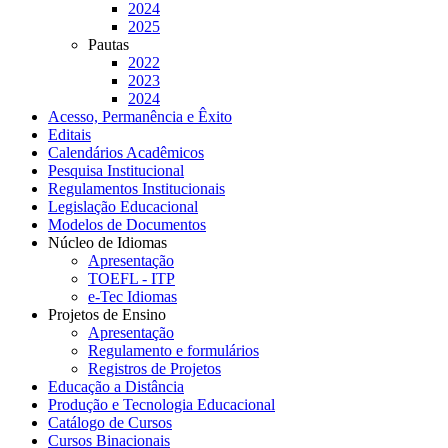
2024
2025
Pautas
2022
2023
2024
Acesso, Permanência e Êxito
Editais
Calendários Acadêmicos
Pesquisa Institucional
Regulamentos Institucionais
Legislação Educacional
Modelos de Documentos
Núcleo de Idiomas
Apresentação
TOEFL - ITP
e-Tec Idiomas
Projetos de Ensino
Apresentação
Regulamento e formulários
Registros de Projetos
Educação a Distância
Produção e Tecnologia Educacional
Catálogo de Cursos
Cursos Binacionais