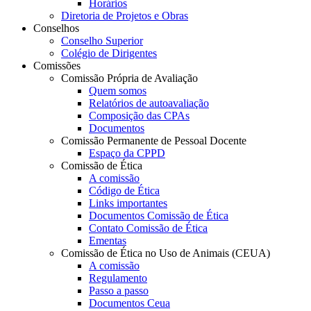
Horários
Diretoria de Projetos e Obras
Conselhos
Conselho Superior
Colégio de Dirigentes
Comissões
Comissão Própria de Avaliação
Quem somos
Relatórios de autoavaliação
Composição das CPAs
Documentos
Comissão Permanente de Pessoal Docente
Espaço da CPPD
Comissão de Ética
A comissão
Código de Ética
Links importantes
Documentos Comissão de Ética
Contato Comissão de Ética
Ementas
Comissão de Ética no Uso de Animais (CEUA)
A comissão
Regulamento
Passo a passo
Documentos Ceua