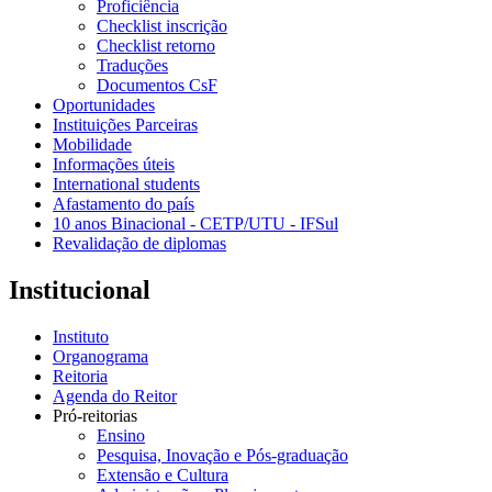
Proficiência
Checklist inscrição
Checklist retorno
Traduções
Documentos CsF
Oportunidades
Instituições Parceiras
Mobilidade
Informações úteis
International students
Afastamento do país
10 anos Binacional - CETP/UTU - IFSul
Revalidação de diplomas
Institucional
Instituto
Organograma
Reitoria
Agenda do Reitor
Pró-reitorias
Ensino
Pesquisa, Inovação e Pós-graduação
Extensão e Cultura