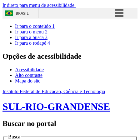
Ir direto para menu de acessibilidade.
BRASIL
Simplifique!
Ir para o conteúdo
1
Ir para o menu
2
Comunica BR
Ir para a busca
3
Ir para o rodapé
4
Participe
Acesso à informação
Opções de acessibilidade
Legislação
Acessibilidade
Canais
Alto contraste
Mapa do site
Instituto Federal de Educação, Ciência e Tecnologia
SUL-RIO-GRANDENSE
Buscar no portal
Busca