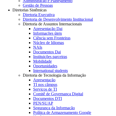
Administração e Planejamento
Gestão de Pessoas
Diretorias Sistêmicas
Diretoria Executiva
Diretoria de Desenvolvimento Institucional
Diretoria de Assuntos Internacionais
Apresentação Dai
Informações úteis
Ciência sem Fronteiras
Núcleo de Idiomas
NAIs
Documentos Dai
Instituições parceiras
Mobilidade
Oportunidades
International students
Diretoria de Tecnologia da Informação
Apresentação
TI nos câmpus
Serviços de TI
Comitê de Governança Digital
Documentos DTI
PEN/SUAP
Segurança da Informação
Política de Armazenamento Google