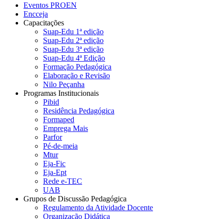
Eventos PROEN
Encceja
Capacitações
Suap-Edu 1ª edição
Suap-Edu 2ª edição
Suap-Edu 3ª edição
Suap-Edu 4ª Edição
Formação Pedagógica
Elaboração e Revisão
Nilo Peçanha
Programas Institucionais
Pibid
Residência Pedagógica
Formaped
Emprega Mais
Parfor
Pé-de-meia
Mtur
Eja-Fic
Eja-Ept
Rede e-TEC
UAB
Grupos de Discussão Pedagógica
Regulamento da Atividade Docente
Organização Didática