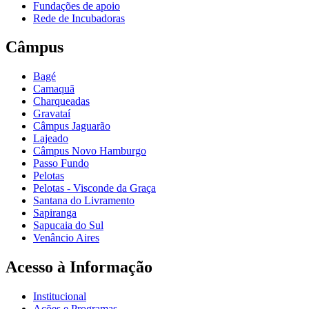
Fundações de apoio
Rede de Incubadoras
Câmpus
Bagé
Camaquã
Charqueadas
Gravataí
Câmpus Jaguarão
Lajeado
Câmpus Novo Hamburgo
Passo Fundo
Pelotas
Pelotas - Visconde da Graça
Santana do Livramento
Sapiranga
Sapucaia do Sul
Venâncio Aires
Acesso à Informação
Institucional
Ações e Programas