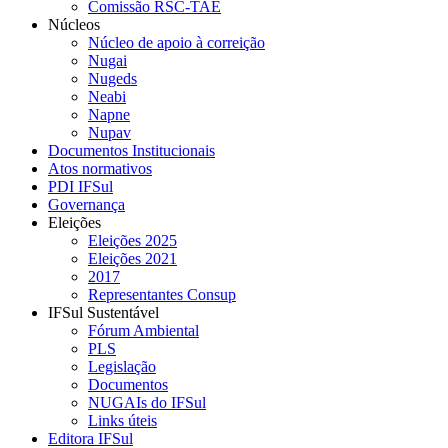
Comissão RSC-TAE
Núcleos
Núcleo de apoio à correição
Nugai
Nugeds
Neabi
Napne
Nupav
Documentos Institucionais
Atos normativos
PDI IFSul
Governança
Eleições
Eleições 2025
Eleições 2021
2017
Representantes Consup
IFSul Sustentável
Fórum Ambiental
PLS
Legislação
Documentos
NUGAIs do IFSul
Links úteis
Editora IFSul