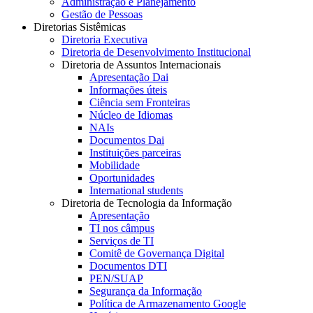
Administração e Planejamento
Gestão de Pessoas
Diretorias Sistêmicas
Diretoria Executiva
Diretoria de Desenvolvimento Institucional
Diretoria de Assuntos Internacionais
Apresentação Dai
Informações úteis
Ciência sem Fronteiras
Núcleo de Idiomas
NAIs
Documentos Dai
Instituições parceiras
Mobilidade
Oportunidades
International students
Diretoria de Tecnologia da Informação
Apresentação
TI nos câmpus
Serviços de TI
Comitê de Governança Digital
Documentos DTI
PEN/SUAP
Segurança da Informação
Política de Armazenamento Google