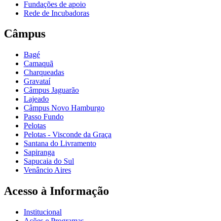
Fundações de apoio
Rede de Incubadoras
Câmpus
Bagé
Camaquã
Charqueadas
Gravataí
Câmpus Jaguarão
Lajeado
Câmpus Novo Hamburgo
Passo Fundo
Pelotas
Pelotas - Visconde da Graça
Santana do Livramento
Sapiranga
Sapucaia do Sul
Venâncio Aires
Acesso à Informação
Institucional
Ações e Programas