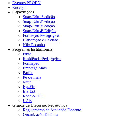
Eventos PROEN
Encceja
Capacitações
Suap-Edu 1ª edição
Suap-Edu 2ª edição
Suap-Edu 3ª edição
Suap-Edu 4ª Edição
Formação Pedagógica
Elaboração e Revisão
Nilo Peçanha
Programas Institucionais
Pibid
Residência Pedagógica
Formaped
Emprega Mais
Parfor
Pé-de-meia
Mtur
Eja-Fic
Eja-Ept
Rede e-TEC
UAB
Grupos de Discussão Pedagógica
Regulamento da Atividade Docente
Organização Didática