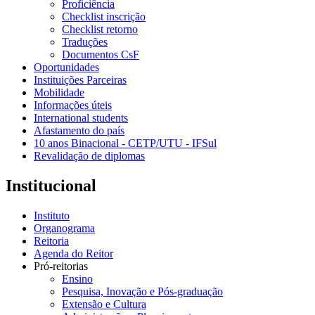
Proficiência
Checklist inscrição
Checklist retorno
Traduções
Documentos CsF
Oportunidades
Instituições Parceiras
Mobilidade
Informações úteis
International students
Afastamento do país
10 anos Binacional - CETP/UTU - IFSul
Revalidação de diplomas
Institucional
Instituto
Organograma
Reitoria
Agenda do Reitor
Pró-reitorias
Ensino
Pesquisa, Inovação e Pós-graduação
Extensão e Cultura