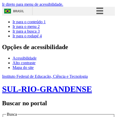
Ir direto para menu de acessibilidade.
BRASIL
Simplifique!
Ir para o conteúdo
1
Ir para o menu
2
Comunica BR
Ir para a busca
3
Ir para o rodapé
4
Participe
Acesso à informação
Opções de acessibilidade
Legislação
Acessibilidade
Canais
Alto contraste
Mapa do site
Instituto Federal de Educação, Ciência e Tecnologia
SUL-RIO-GRANDENSE
Buscar no portal
Busca