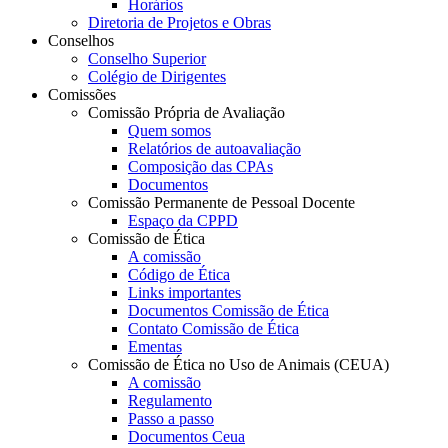
Horários
Diretoria de Projetos e Obras
Conselhos
Conselho Superior
Colégio de Dirigentes
Comissões
Comissão Própria de Avaliação
Quem somos
Relatórios de autoavaliação
Composição das CPAs
Documentos
Comissão Permanente de Pessoal Docente
Espaço da CPPD
Comissão de Ética
A comissão
Código de Ética
Links importantes
Documentos Comissão de Ética
Contato Comissão de Ética
Ementas
Comissão de Ética no Uso de Animais (CEUA)
A comissão
Regulamento
Passo a passo
Documentos Ceua