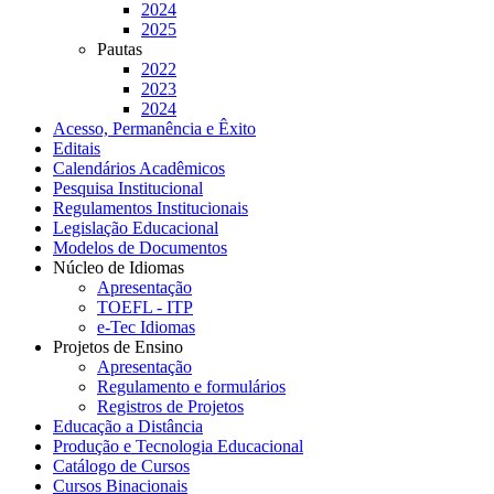
2024
2025
Pautas
2022
2023
2024
Acesso, Permanência e Êxito
Editais
Calendários Acadêmicos
Pesquisa Institucional
Regulamentos Institucionais
Legislação Educacional
Modelos de Documentos
Núcleo de Idiomas
Apresentação
TOEFL - ITP
e-Tec Idiomas
Projetos de Ensino
Apresentação
Regulamento e formulários
Registros de Projetos
Educação a Distância
Produção e Tecnologia Educacional
Catálogo de Cursos
Cursos Binacionais