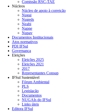
Comissão RSC-TAE
Núcleos
Núcleo de apoio à correição
Nugai
Nugeds
Neabi
Napne
Nupav
Documentos Institucionais
Atos normativos
PDI IFSul
Governança
Eleições
Eleições 2025
Eleições 2021
2017
Representantes Consup
IFSul Sustentável
Fórum Ambiental
PLS
Legislação
Documentos
NUGAIs do IFSul
Links úteis
Editora IFSul