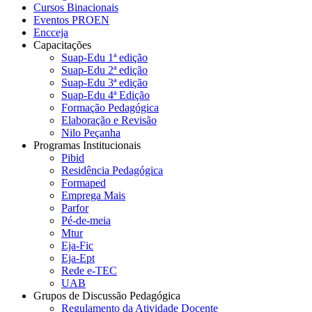
Cursos Binacionais
Eventos PROEN
Encceja
Capacitações
Suap-Edu 1ª edição
Suap-Edu 2ª edição
Suap-Edu 3ª edição
Suap-Edu 4ª Edição
Formação Pedagógica
Elaboração e Revisão
Nilo Peçanha
Programas Institucionais
Pibid
Residência Pedagógica
Formaped
Emprega Mais
Parfor
Pé-de-meia
Mtur
Eja-Fic
Eja-Ept
Rede e-TEC
UAB
Grupos de Discussão Pedagógica
Regulamento da Atividade Docente