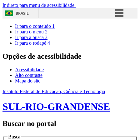
Ir direto para menu de acessibilidade.
BRASIL
Simplifique!
Ir para o conteúdo
1
Ir para o menu
2
Comunica BR
Ir para a busca
3
Ir para o rodapé
4
Participe
Acesso à informação
Opções de acessibilidade
Legislação
Acessibilidade
Canais
Alto contraste
Mapa do site
Instituto Federal de Educação, Ciência e Tecnologia
SUL-RIO-GRANDENSE
Buscar no portal
Busca