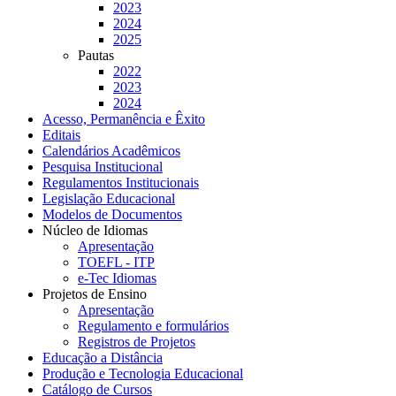
2023
2024
2025
Pautas
2022
2023
2024
Acesso, Permanência e Êxito
Editais
Calendários Acadêmicos
Pesquisa Institucional
Regulamentos Institucionais
Legislação Educacional
Modelos de Documentos
Núcleo de Idiomas
Apresentação
TOEFL - ITP
e-Tec Idiomas
Projetos de Ensino
Apresentação
Regulamento e formulários
Registros de Projetos
Educação a Distância
Produção e Tecnologia Educacional
Catálogo de Cursos