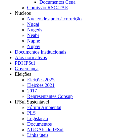
Documentos Ceua
Comissão RSC-TAE
Núcleos
Núcleo de apoio à correição
Nugai
Nugeds
Neabi
Napne
Nupav
Documentos Institucionais
Atos normativos
PDI IFSul
Governança
Eleições
Eleições 2025
Eleições 2021
2017
Representantes Consup
IFSul Sustentável
Fórum Ambiental
PLS
Legislação
Documentos
NUGAIs do IFSul
Links úteis