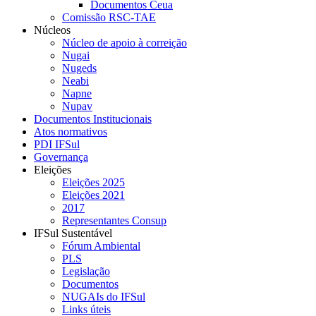
Documentos Ceua
Comissão RSC-TAE
Núcleos
Núcleo de apoio à correição
Nugai
Nugeds
Neabi
Napne
Nupav
Documentos Institucionais
Atos normativos
PDI IFSul
Governança
Eleições
Eleições 2025
Eleições 2021
2017
Representantes Consup
IFSul Sustentável
Fórum Ambiental
PLS
Legislação
Documentos
NUGAIs do IFSul
Links úteis