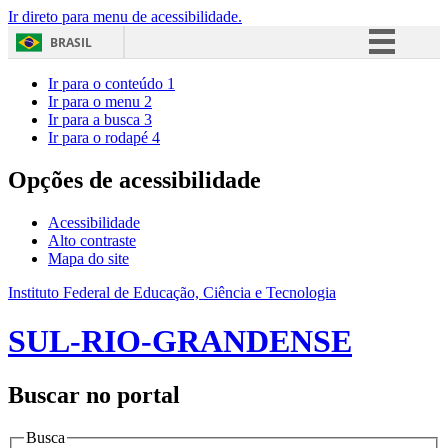
Ir direto para menu de acessibilidade.
BRASIL
Simplifique!
Ir para o conteúdo
1
Ir para o menu
2
Comunica BR
Ir para a busca
3
Ir para o rodapé
4
Participe
Acesso à informação
Opções de acessibilidade
Legislação
Acessibilidade
Canais
Alto contraste
Mapa do site
Instituto Federal de Educação, Ciência e Tecnologia
SUL-RIO-GRANDENSE
Buscar no portal
Busca