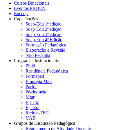
Cursos Binacionais
Eventos PROEN
Encceja
Capacitações
Suap-Edu 1ª edição
Suap-Edu 2ª edição
Suap-Edu 3ª edição
Suap-Edu 4ª Edição
Formação Pedagógica
Elaboração e Revisão
Nilo Peçanha
Programas Institucionais
Pibid
Residência Pedagógica
Formaped
Emprega Mais
Parfor
Pé-de-meia
Mtur
Eja-Fic
Eja-Ept
Rede e-TEC
UAB
Grupos de Discussão Pedagógica
Regulamento da Atividade Docente