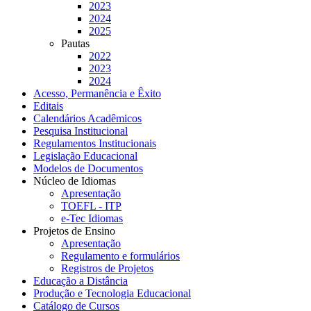
2023
2024
2025
Pautas
2022
2023
2024
Acesso, Permanência e Êxito
Editais
Calendários Acadêmicos
Pesquisa Institucional
Regulamentos Institucionais
Legislação Educacional
Modelos de Documentos
Núcleo de Idiomas
Apresentação
TOEFL - ITP
e-Tec Idiomas
Projetos de Ensino
Apresentação
Regulamento e formulários
Registros de Projetos
Educação a Distância
Produção e Tecnologia Educacional
Catálogo de Cursos