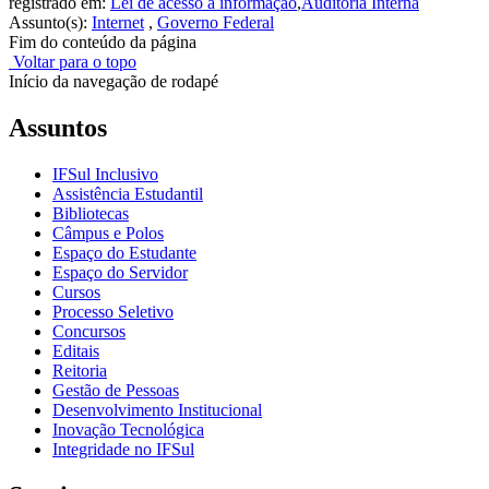
registrado em:
Lei de acesso à informação
,
Auditoria Interna
Assunto(s):
Internet
,
Governo Federal
Fim do conteúdo da página
Voltar para o topo
Início da navegação de rodapé
Assuntos
IFSul Inclusivo
Assistência Estudantil
Bibliotecas
Câmpus e Polos
Espaço do Estudante
Espaço do Servidor
Cursos
Processo Seletivo
Concursos
Editais
Reitoria
Gestão de Pessoas
Desenvolvimento Institucional
Inovação Tecnológica
Integridade no IFSul