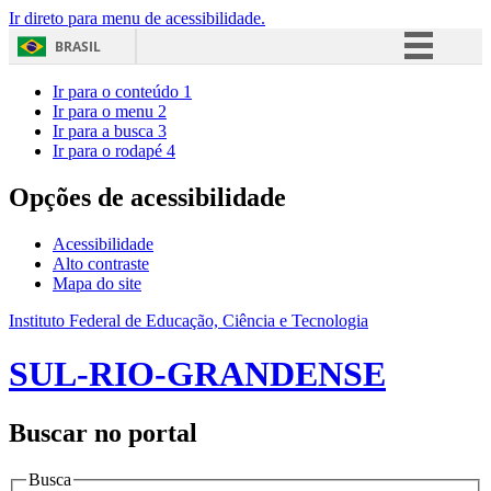
Ir direto para menu de acessibilidade.
BRASIL
Simplifique!
Ir para o conteúdo
1
Ir para o menu
2
Comunica BR
Ir para a busca
3
Ir para o rodapé
4
Participe
Acesso à informação
Opções de acessibilidade
Legislação
Acessibilidade
Canais
Alto contraste
Mapa do site
Instituto Federal de Educação, Ciência e Tecnologia
SUL-RIO-GRANDENSE
Buscar no portal
Busca