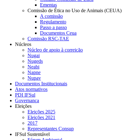
Ementas
Comissão de Ética no Uso de Animais (CEUA)
A comissão
Regulamento
Passo a passo
Documentos Ceua
Comissão RSC-TAE
Núcleos
Núcleo de apoio à correição
Nugai
Nugeds
Neabi
Napne
Nupav
Documentos Institucionais
Atos normativos
PDI IFSul
Governança
Eleições
Eleições 2025
Eleições 2021
2017
Representantes Consup
IFSul Sustentável
Fórum Ambiental