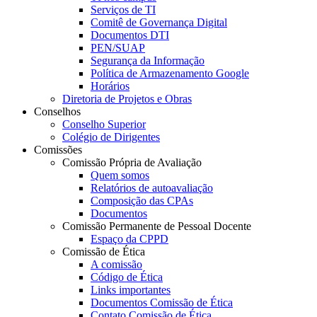
Serviços de TI
Comitê de Governança Digital
Documentos DTI
PEN/SUAP
Segurança da Informação
Política de Armazenamento Google
Horários
Diretoria de Projetos e Obras
Conselhos
Conselho Superior
Colégio de Dirigentes
Comissões
Comissão Própria de Avaliação
Quem somos
Relatórios de autoavaliação
Composição das CPAs
Documentos
Comissão Permanente de Pessoal Docente
Espaço da CPPD
Comissão de Ética
A comissão
Código de Ética
Links importantes
Documentos Comissão de Ética
Contato Comissão de Ética