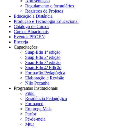
Apresentação
Regulamento e formulários
Registros de Projetos
Educação a Distância
Produção e Tecnologia Educacional
Catálogo de Cursos
Cursos Binacionais
Eventos PROEN
Encceja
Capacitações
Suap-Edu 1ª edição
Suap-Edu 2ª edição
Suap-Edu 3ª edição
Suap-Edu 4ª Edição
Formação Pedagógica
Elaboração e Revisão
Nilo Peçanha
Programas Institucionais
Pibid
Residência Pedagógica
Formaped
Emprega Mais
Parfor
Pé-de-meia
Mtur