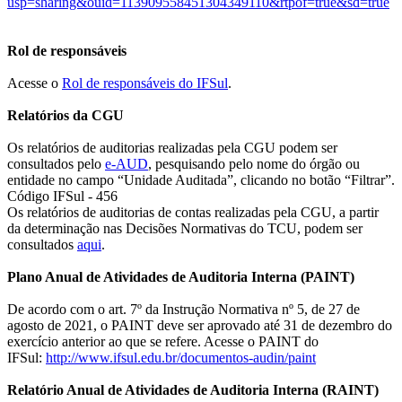
usp=sharing&ouid=
113909558451304349110&rtpof=
true&sd=true
Rol de responsáveis
Acesse o
Rol de responsáveis do IFSul
.
Relatórios da CGU
Os relatórios de auditorias realizadas pela CGU podem ser
consultados pelo
e-AUD
, pesquisando pelo nome do órgão ou
entidade no campo “Unidade Auditada”, clicando no botão “Filtrar”.
Código IFSul - 456
Os relatórios de auditorias de contas realizadas pela CGU, a partir
da determinação nas Decisões Normativas do TCU, podem ser
consultados
aqui
.
Plano Anual de Atividades de Auditoria Interna (PAINT)
De acordo com o art. 7º da Instrução Normativa nº 5, de 27 de
agosto de 2021, o PAINT deve ser aprovado até 31 de dezembro do
exercício anterior ao que se refere. Acesse o PAINT do
IFSul:
http://www.ifsul.edu.
br/documentos-audin/paint
Relatório Anual de Atividades de Auditoria Interna (RAINT)