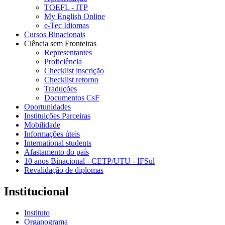
TOEFL - ITP
My English Online
e-Tec Idiomas
Cursos Binacionais
Ciência sem Fronteiras
Representantes
Proficiência
Checklist inscrição
Checklist retorno
Traduções
Documentos CsF
Oportunidades
Instituições Parceiras
Mobilidade
Informações úteis
International students
Afastamento do país
10 anos Binacional - CETP/UTU - IFSul
Revalidação de diplomas
Institucional
Instituto
Organograma