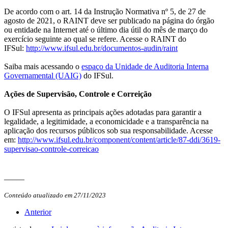
De acordo com o art. 14 da Instrução Normativa nº 5, de 27 de
agosto de 2021, o RAINT deve ser publicado na página do órgão
ou entidade na Internet até o último dia útil do mês de março do
exercício seguinte ao qual se refere. Acesse o RAINT do
IFSul:
http://www.ifsul.edu.
br/documentos-audin/raint
Saiba mais acessando o
espaço da Unidade de Auditoria Interna
Governamental (UAIG)
do IFSul.
Ações de Supervisão, Controle e Correição
O IFSul apresenta as principais ações adotadas para garantir a
legalidade, a legitimidade, a economicidade e a transparência na
aplicação dos recursos públicos sob sua responsabilidade. Acesse
em:
http://www.ifsul.edu.br/
component/content/article/87-
ddi/3619-
supervisao-controle-
correicao
_____
Conteúdo atualizado em 27/11/2023
Anterior