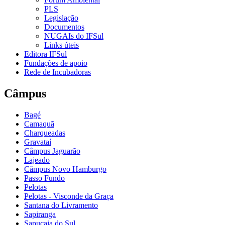
PLS
Legislação
Documentos
NUGAIs do IFSul
Links úteis
Editora IFSul
Fundações de apoio
Rede de Incubadoras
Câmpus
Bagé
Camaquã
Charqueadas
Gravataí
Câmpus Jaguarão
Lajeado
Câmpus Novo Hamburgo
Passo Fundo
Pelotas
Pelotas - Visconde da Graça
Santana do Livramento
Sapiranga
Sapucaia do Sul