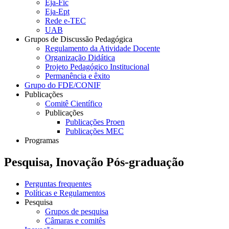
Eja-Fic
Eja-Ept
Rede e-TEC
UAB
Grupos de Discussão Pedagógica
Regulamento da Atividade Docente
Organização Didática
Projeto Pedagógico Institucional
Permanência e êxito
Grupo do FDE/CONIF
Publicações
Comitê Científico
Publicações
Publicações Proen
Publicações MEC
Programas
Pesquisa, Inovação Pós-graduação
Perguntas frequentes
Políticas e Regulamentos
Pesquisa
Grupos de pesquisa
Câmaras e comitês