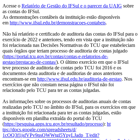
Acesse o
Relatório de Gestão do IFSul e o parecer da UAIG
sobre
as contas do IFSul.
As demonstrações contábeis da instituição estão disponíveis
em
http://www.ifsul.edu.br/
demonstracoes-contabeis
.
Não há relatório e certificado de auditoria das contas do IFSul para o
exercício de 2022 e anteriores, tendo em vista que a instituição não
foi relacionada nas Decisões Normativas do TCU que estabeleciam
quais órgãos que teriam processo de auditoria de contas julgado
(
https://portal.tcu.gov.br/
contas/contas-e-relatorios-de-
gestao/prestacao-de-contas/
). O último exercício em que o IFSul
teve processo de auditoria de contas pelo TCU foi 2016 e os
documentos desta auditoria e de auditorias de anos anteriores
encontram-se em
http://www.ifsul.edu.br/
auditoria-de-gestao
. Nos
exercícios que não constam nessa página o IFSul não foi
relacionado pelo TCU para ter as contas julgadas.
As informações sobre os processos de auditorias anuais de contas
realizadas pelo TCU no âmbito do IFSul, para os exercícios em que
a instituição foi relacionada para ter as contas julgadas, estão
disponíveis em planilha extraída do portal do TCU
(
https://pesquisa.apps.tcu.
gov.br/resultado/processo
):
ht
tps://docs.google.com/
spreadsheets/d/
1cOQ3f1jsfVPv9nsOWWtgl5YpyLJad
p_T/edit?