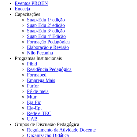
Eventos PROEN
Encceja
Capacitações
Suap-Edu 1ª edição
Suap-Edu 2ª edição
Suap-Edu 3ª edição
Suap-Edu 4ª Edição
Formação Pedagógica
Elaboração e Revisão
Nilo Peçanha
Programas Institucionais
Pibid
Residência Pedagógica
Formaped
Emprega Mais
Parfor
Pé-de-meia
Mtur
Eja-Fic
Eja-Ept
Rede e-TEC
UAB
Grupos de Discussão Pedagógica
Regulamento da Atividade Docente
Organização Didática