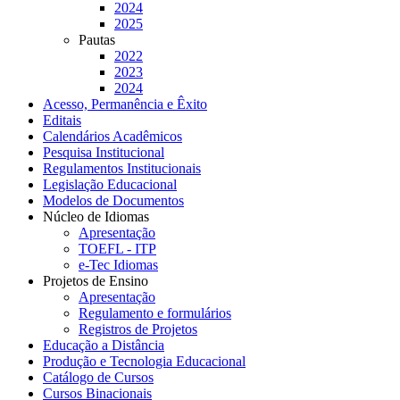
2024
2025
Pautas
2022
2023
2024
Acesso, Permanência e Êxito
Editais
Calendários Acadêmicos
Pesquisa Institucional
Regulamentos Institucionais
Legislação Educacional
Modelos de Documentos
Núcleo de Idiomas
Apresentação
TOEFL - ITP
e-Tec Idiomas
Projetos de Ensino
Apresentação
Regulamento e formulários
Registros de Projetos
Educação a Distância
Produção e Tecnologia Educacional
Catálogo de Cursos
Cursos Binacionais