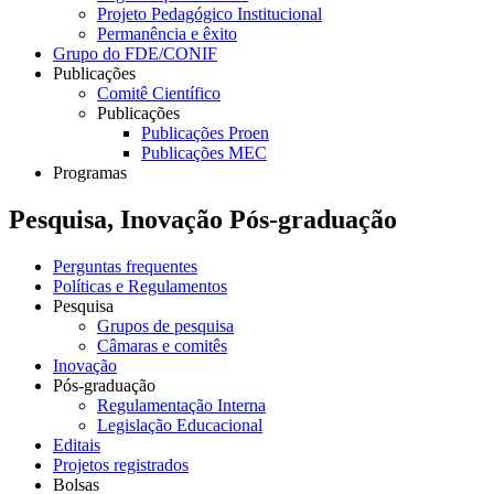
Projeto Pedagógico Institucional
Permanência e êxito
Grupo do FDE/CONIF
Publicações
Comitê Científico
Publicações
Publicações Proen
Publicações MEC
Programas
Pesquisa, Inovação Pós-graduação
Perguntas frequentes
Políticas e Regulamentos
Pesquisa
Grupos de pesquisa
Câmaras e comitês
Inovação
Pós-graduação
Regulamentação Interna
Legislação Educacional
Editais
Projetos registrados
Bolsas