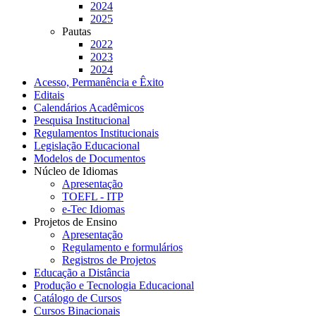
2024
2025
Pautas
2022
2023
2024
Acesso, Permanência e Êxito
Editais
Calendários Acadêmicos
Pesquisa Institucional
Regulamentos Institucionais
Legislação Educacional
Modelos de Documentos
Núcleo de Idiomas
Apresentação
TOEFL - ITP
e-Tec Idiomas
Projetos de Ensino
Apresentação
Regulamento e formulários
Registros de Projetos
Educação a Distância
Produção e Tecnologia Educacional
Catálogo de Cursos
Cursos Binacionais