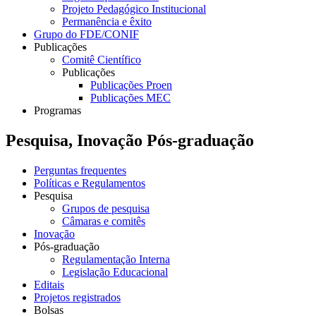
Projeto Pedagógico Institucional
Permanência e êxito
Grupo do FDE/CONIF
Publicações
Comitê Científico
Publicações
Publicações Proen
Publicações MEC
Programas
Pesquisa, Inovação Pós-graduação
Perguntas frequentes
Políticas e Regulamentos
Pesquisa
Grupos de pesquisa
Câmaras e comitês
Inovação
Pós-graduação
Regulamentação Interna
Legislação Educacional
Editais
Projetos registrados
Bolsas