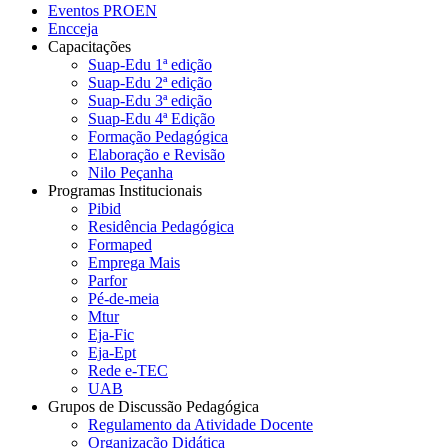
Eventos PROEN
Encceja
Capacitações
Suap-Edu 1ª edição
Suap-Edu 2ª edição
Suap-Edu 3ª edição
Suap-Edu 4ª Edição
Formação Pedagógica
Elaboração e Revisão
Nilo Peçanha
Programas Institucionais
Pibid
Residência Pedagógica
Formaped
Emprega Mais
Parfor
Pé-de-meia
Mtur
Eja-Fic
Eja-Ept
Rede e-TEC
UAB
Grupos de Discussão Pedagógica
Regulamento da Atividade Docente
Organização Didática