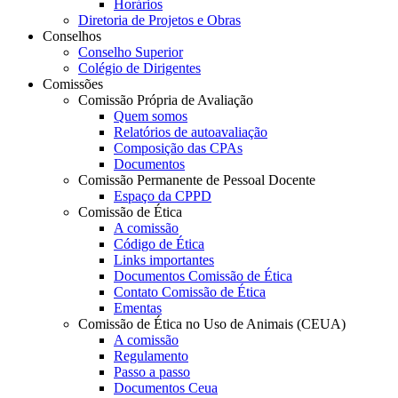
Horários
Diretoria de Projetos e Obras
Conselhos
Conselho Superior
Colégio de Dirigentes
Comissões
Comissão Própria de Avaliação
Quem somos
Relatórios de autoavaliação
Composição das CPAs
Documentos
Comissão Permanente de Pessoal Docente
Espaço da CPPD
Comissão de Ética
A comissão
Código de Ética
Links importantes
Documentos Comissão de Ética
Contato Comissão de Ética
Ementas
Comissão de Ética no Uso de Animais (CEUA)
A comissão
Regulamento
Passo a passo
Documentos Ceua