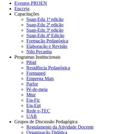
Eventos PROEN
Encceja
Capacitações
Suap-Edu 1ª edição
Suap-Edu 2ª edição
Suap-Edu 3ª edição
Suap-Edu 4ª Edição
Formação Pedagógica
Elaboração e Revisão
Nilo Peçanha
Programas Institucionais
Pibid
Residência Pedagógica
Formaped
Emprega Mais
Parfor
Pé-de-meia
Mtur
Eja-Fic
Eja-Ept
Rede e-TEC
UAB
Grupos de Discussão Pedagógica
Regulamento da Atividade Docente
Organização Didática