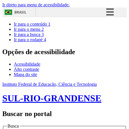
Ir direto para menu de acessibilidade.
BRASIL
Simplifique!
Ir para o conteúdo
1
Ir para o menu
2
Comunica BR
Ir para a busca
3
Ir para o rodapé
4
Participe
Acesso à informação
Opções de acessibilidade
Legislação
Acessibilidade
Canais
Alto contraste
Mapa do site
Instituto Federal de Educação, Ciência e Tecnologia
SUL-RIO-GRANDENSE
Buscar no portal
Busca