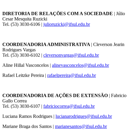
DIRETORIA DE RELAÇÕES COM A SOCIEDADE
| Júlio
Cesar Mesquita Ruzicki
Tel. (53) 3030-6106 |
julioruzicki@ifsul.edu.br
COORDENADORIA ADMINISTRATIVA
| Cleverson Jearin
Rodrigues Vargas
Tel. (53) 3030-6102 |
cleversonvargas@ifsul.edu.br
Aline Hillal Vasconcelos |
alinevasconcelos@ifsul.edu.br
Rafael Leitzke Pereira |
rafaelpereira@ifsul.edu.br
COORDENADORIA DE AÇÕES DE EXTENSÃO
| Fabricio
Gallo Correa
Tel. (53) 3030-6107 |
fabriciocorrea@ifsul.edu.br
Luciana Ramos Rodrigues |
lucianarodrigues@ifsul.edu.br
Mariane Braga dos Santos |
marianesantos@ifsul.edu.br