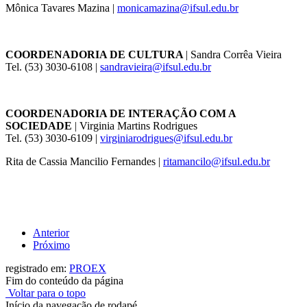
Mônica Tavares Mazina
|
monicamazina@ifsul.edu.br
COORDENADORIA DE CULTURA
| Sandra Corrêa Vieira
Tel. (53) 3030-6108 |
sandravieira@ifsul.edu.br
COORDENADORIA DE INTERAÇÃO COM A
SOCIEDADE
| Virginia Martins Rodrigues
Tel. (53) 3030-6109 |
virginiarodrigues@ifsul.edu.br
Rita de Cassia Mancilio Fernandes |
ritamancilo@ifsul.edu.br
Anterior
Próximo
registrado em:
PROEX
Fim do conteúdo da página
Voltar para o topo
Início da navegação de rodapé