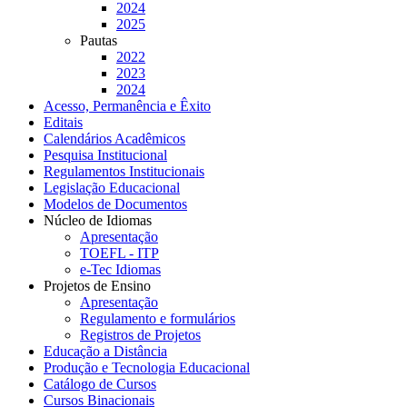
2024
2025
Pautas
2022
2023
2024
Acesso, Permanência e Êxito
Editais
Calendários Acadêmicos
Pesquisa Institucional
Regulamentos Institucionais
Legislação Educacional
Modelos de Documentos
Núcleo de Idiomas
Apresentação
TOEFL - ITP
e-Tec Idiomas
Projetos de Ensino
Apresentação
Regulamento e formulários
Registros de Projetos
Educação a Distância
Produção e Tecnologia Educacional
Catálogo de Cursos
Cursos Binacionais