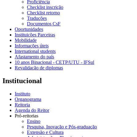
Proficiência
Checklist inscrição
Checklist retorno
Traduções
Documentos CsF
Oportunidades
Instituições Parceiras
Mobilidade
Informações úteis
International students
Afastamento do país
10 anos Binacional - CETP/UTU - IFSul
Revalidação de diplomas
Institucional
Instituto
Organograma
Reitoria
Agenda do Reitor
Pró-reitorias
Ensino
Pesquisa, Inovação e Pós-graduação
Extensão e Cultura