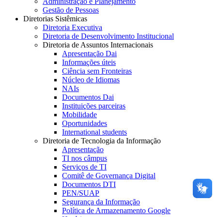
Administração e Planejamento
Gestão de Pessoas
Diretorias Sistêmicas
Diretoria Executiva
Diretoria de Desenvolvimento Institucional
Diretoria de Assuntos Internacionais
Apresentação Dai
Informações úteis
Ciência sem Fronteiras
Núcleo de Idiomas
NAIs
Documentos Dai
Instituições parceiras
Mobilidade
Oportunidades
International students
Diretoria de Tecnologia da Informação
Apresentação
TI nos câmpus
Serviços de TI
Comitê de Governança Digital
Documentos DTI
PEN/SUAP
Segurança da Informação
Política de Armazenamento Google