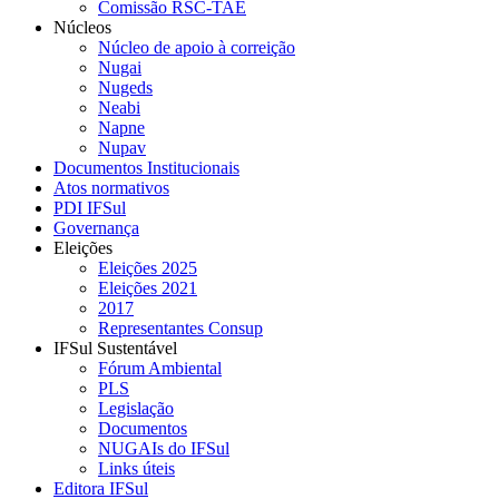
Comissão RSC-TAE
Núcleos
Núcleo de apoio à correição
Nugai
Nugeds
Neabi
Napne
Nupav
Documentos Institucionais
Atos normativos
PDI IFSul
Governança
Eleições
Eleições 2025
Eleições 2021
2017
Representantes Consup
IFSul Sustentável
Fórum Ambiental
PLS
Legislação
Documentos
NUGAIs do IFSul
Links úteis
Editora IFSul