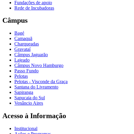
Fundações de apoio
Rede de Incubadoras
Câmpus
Bagé
Camaquã
Charqueadas
Gravataí
Câmpus Jaguarão
Lajeado
Câmpus Novo Hamburgo
Passo Fundo
Pelotas
Pelotas - Visconde da Graça
Santana do Livramento
Sapiranga
Sapucaia do Sul
Venâncio Aires
Acesso à Informação
Institucional
Ações e Programas