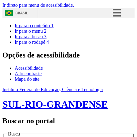
Ir direto para menu de acessibilidade.
BRASIL
Simplifique!
Ir para o conteúdo
1
Ir para o menu
2
Comunica BR
Ir para a busca
3
Ir para o rodapé
4
Participe
Acesso à informação
Opções de acessibilidade
Legislação
Acessibilidade
Canais
Alto contraste
Mapa do site
Instituto Federal de Educação, Ciência e Tecnologia
SUL-RIO-GRANDENSE
Buscar no portal
Busca