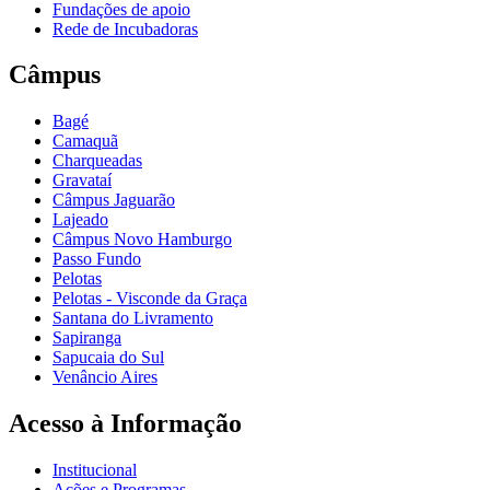
Fundações de apoio
Rede de Incubadoras
Câmpus
Bagé
Camaquã
Charqueadas
Gravataí
Câmpus Jaguarão
Lajeado
Câmpus Novo Hamburgo
Passo Fundo
Pelotas
Pelotas - Visconde da Graça
Santana do Livramento
Sapiranga
Sapucaia do Sul
Venâncio Aires
Acesso à Informação
Institucional
Ações e Programas