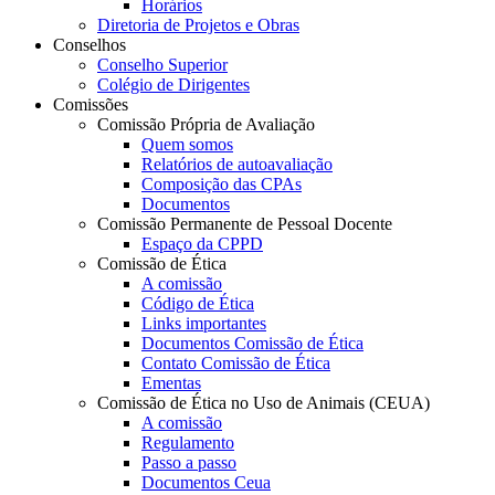
Horários
Diretoria de Projetos e Obras
Conselhos
Conselho Superior
Colégio de Dirigentes
Comissões
Comissão Própria de Avaliação
Quem somos
Relatórios de autoavaliação
Composição das CPAs
Documentos
Comissão Permanente de Pessoal Docente
Espaço da CPPD
Comissão de Ética
A comissão
Código de Ética
Links importantes
Documentos Comissão de Ética
Contato Comissão de Ética
Ementas
Comissão de Ética no Uso de Animais (CEUA)
A comissão
Regulamento
Passo a passo
Documentos Ceua