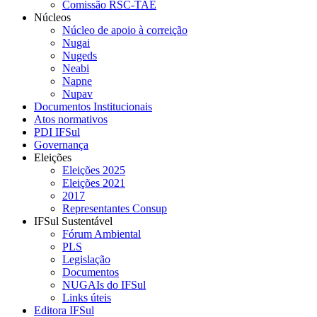
Comissão RSC-TAE
Núcleos
Núcleo de apoio à correição
Nugai
Nugeds
Neabi
Napne
Nupav
Documentos Institucionais
Atos normativos
PDI IFSul
Governança
Eleições
Eleições 2025
Eleições 2021
2017
Representantes Consup
IFSul Sustentável
Fórum Ambiental
PLS
Legislação
Documentos
NUGAIs do IFSul
Links úteis
Editora IFSul