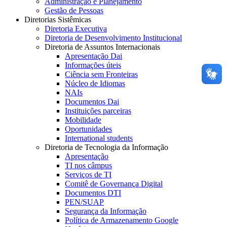
Administração e Planejamento
Gestão de Pessoas
Diretorias Sistêmicas
Diretoria Executiva
Diretoria de Desenvolvimento Institucional
Diretoria de Assuntos Internacionais
Apresentação Dai
Informações úteis
Ciência sem Fronteiras
Núcleo de Idiomas
NAIs
Documentos Dai
Instituições parceiras
Mobilidade
Oportunidades
International students
Diretoria de Tecnologia da Informação
Apresentação
TI nos câmpus
Serviços de TI
Comitê de Governança Digital
Documentos DTI
PEN/SUAP
Segurança da Informação
Política de Armazenamento Google