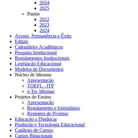
2024
2025
Pautas
2022
2023
2024
Acesso, Permanência e Êxito
Editais
Calendários Acadêmicos
Pesquisa Institucional
Regulamentos Institucionais
Legislação Educacional
Modelos de Documentos
Núcleo de Idiomas
Apresentação
TOEFL - ITP
e-Tec Idiomas
Projetos de Ensino
Apresentação
Regulamento e formulários
Registros de Projetos
Educação a Distância
Produção e Tecnologia Educacional
Catálogo de Cursos
Cursos Binacionais