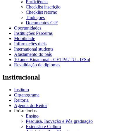
Proficiência
Checklist inscrição
Checklist retorno
Traduções
Documentos CsF
Oportunidades
Instituições Parceiras
Mobilidade
Informações úteis
International students
Afastamento do país
10 anos Binacional - CETP/UTU - IFSul
Revalidação de diplomas
Institucional
Instituto
Organograma
Reitoria
Agenda do Reitor
Pró-reitorias
Ensino
Pesquisa, Inovação e Pós-graduação
Extensão e Cultura