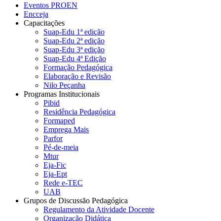
Eventos PROEN
Encceja
Capacitações
Suap-Edu 1ª edição
Suap-Edu 2ª edição
Suap-Edu 3ª edição
Suap-Edu 4ª Edição
Formação Pedagógica
Elaboração e Revisão
Nilo Peçanha
Programas Institucionais
Pibid
Residência Pedagógica
Formaped
Emprega Mais
Parfor
Pé-de-meia
Mtur
Eja-Fic
Eja-Ept
Rede e-TEC
UAB
Grupos de Discussão Pedagógica
Regulamento da Atividade Docente
Organização Didática