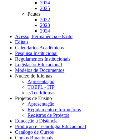
2024
2025
Pautas
2022
2023
2024
Acesso, Permanência e Êxito
Editais
Calendários Acadêmicos
Pesquisa Institucional
Regulamentos Institucionais
Legislação Educacional
Modelos de Documentos
Núcleo de Idiomas
Apresentação
TOEFL - ITP
e-Tec Idiomas
Projetos de Ensino
Apresentação
Regulamento e formulários
Registros de Projetos
Educação a Distância
Produção e Tecnologia Educacional
Catálogo de Cursos
Cursos Binacionais