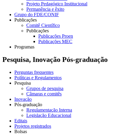
Projeto Pedagógico Institucional
Permanência e êxito
Grupo do FDE/CONIF
Publicações
Comitê Científico
Publicações
Publicações Proen
Publicações MEC
Programas
Pesquisa, Inovação Pós-graduação
Perguntas frequentes
Políticas e Regulamentos
Pesquisa
Grupos de pesquisa
Câmaras e comitês
Inovação
Pós-graduação
Regulamentação Interna
Legislação Educacional
Editais
Projetos registrados
Bolsas