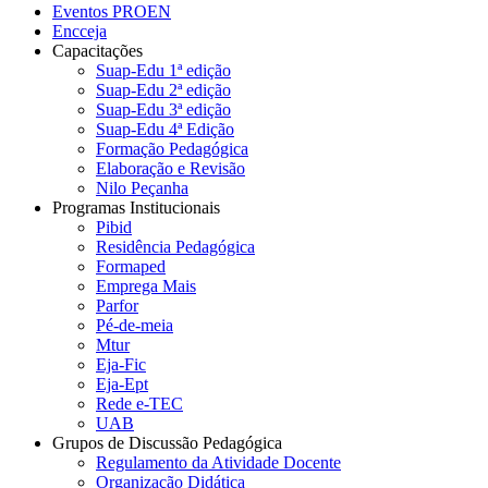
Eventos PROEN
Encceja
Capacitações
Suap-Edu 1ª edição
Suap-Edu 2ª edição
Suap-Edu 3ª edição
Suap-Edu 4ª Edição
Formação Pedagógica
Elaboração e Revisão
Nilo Peçanha
Programas Institucionais
Pibid
Residência Pedagógica
Formaped
Emprega Mais
Parfor
Pé-de-meia
Mtur
Eja-Fic
Eja-Ept
Rede e-TEC
UAB
Grupos de Discussão Pedagógica
Regulamento da Atividade Docente
Organização Didática