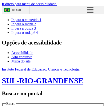
Ir direto para menu de acessibilidade.
BRASIL
Simplifique!
Ir para o conteúdo
1
Ir para o menu
2
Comunica BR
Ir para a busca
3
Ir para o rodapé
4
Participe
Acesso à informação
Opções de acessibilidade
Legislação
Acessibilidade
Canais
Alto contraste
Mapa do site
Instituto Federal de Educação, Ciência e Tecnologia
SUL-RIO-GRANDENSE
Buscar no portal
Busca