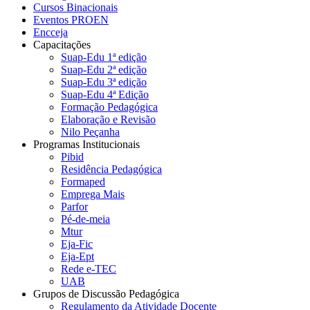
Cursos Binacionais
Eventos PROEN
Encceja
Capacitações
Suap-Edu 1ª edição
Suap-Edu 2ª edição
Suap-Edu 3ª edição
Suap-Edu 4ª Edição
Formação Pedagógica
Elaboração e Revisão
Nilo Peçanha
Programas Institucionais
Pibid
Residência Pedagógica
Formaped
Emprega Mais
Parfor
Pé-de-meia
Mtur
Eja-Fic
Eja-Ept
Rede e-TEC
UAB
Grupos de Discussão Pedagógica
Regulamento da Atividade Docente