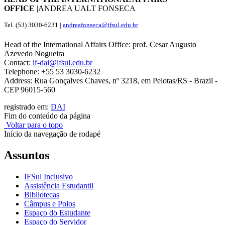
OFFICE
|ANDREA UALT FONSECA
Tel. (53) 3030-6231 |
andreafonseca@ifsul.edu.br
Head of the International Affairs Office: prof. Cesar Augusto
Azevedo Nogueira
Contact:
if-dai@ifsul.edu.br
Telephone: +55 53 3030-6232
Address: Rua Gonçalves Chaves, nº 3218, em Pelotas/RS - Brazil -
CEP 96015-560
registrado em:
DAI
Fim do conteúdo da página
Voltar para o topo
Início da navegação de rodapé
Assuntos
IFSul Inclusivo
Assistência Estudantil
Bibliotecas
Câmpus e Polos
Espaço do Estudante
Espaço do Servidor