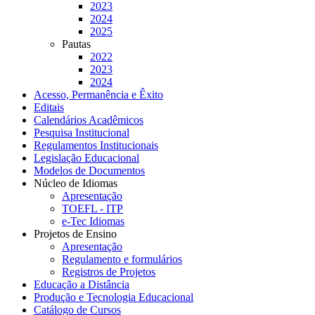
2023
2024
2025
Pautas
2022
2023
2024
Acesso, Permanência e Êxito
Editais
Calendários Acadêmicos
Pesquisa Institucional
Regulamentos Institucionais
Legislação Educacional
Modelos de Documentos
Núcleo de Idiomas
Apresentação
TOEFL - ITP
e-Tec Idiomas
Projetos de Ensino
Apresentação
Regulamento e formulários
Registros de Projetos
Educação a Distância
Produção e Tecnologia Educacional
Catálogo de Cursos