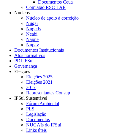
Documentos Ceua
Comissão RSC-TAE
Núcleos
Núcleo de apoio à correição
Nugai
Nugeds
Neabi
Napne
Nupav
Documentos Institucionais
Atos normativos
PDI IFSul
Governança
Eleições
Eleições 2025
Eleições 2021
2017
Representantes Consup
IFSul Sustentável
Fórum Ambiental
PLS
Legislação
Documentos
NUGAIs do IFSul
Links úteis