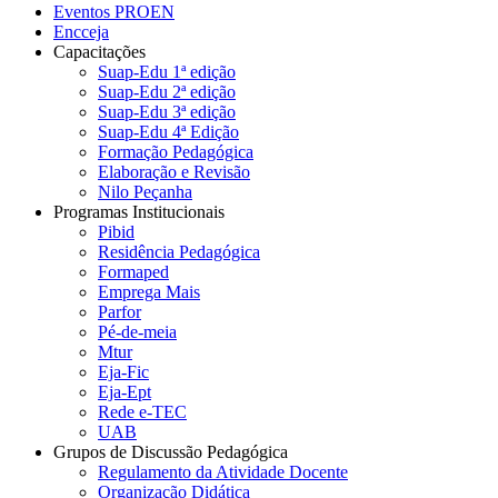
Eventos PROEN
Encceja
Capacitações
Suap-Edu 1ª edição
Suap-Edu 2ª edição
Suap-Edu 3ª edição
Suap-Edu 4ª Edição
Formação Pedagógica
Elaboração e Revisão
Nilo Peçanha
Programas Institucionais
Pibid
Residência Pedagógica
Formaped
Emprega Mais
Parfor
Pé-de-meia
Mtur
Eja-Fic
Eja-Ept
Rede e-TEC
UAB
Grupos de Discussão Pedagógica
Regulamento da Atividade Docente
Organização Didática