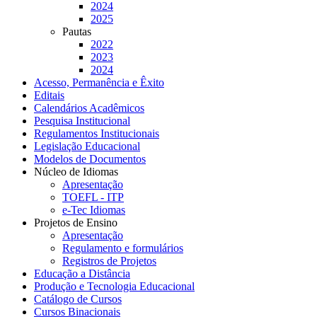
2024
2025
Pautas
2022
2023
2024
Acesso, Permanência e Êxito
Editais
Calendários Acadêmicos
Pesquisa Institucional
Regulamentos Institucionais
Legislação Educacional
Modelos de Documentos
Núcleo de Idiomas
Apresentação
TOEFL - ITP
e-Tec Idiomas
Projetos de Ensino
Apresentação
Regulamento e formulários
Registros de Projetos
Educação a Distância
Produção e Tecnologia Educacional
Catálogo de Cursos
Cursos Binacionais