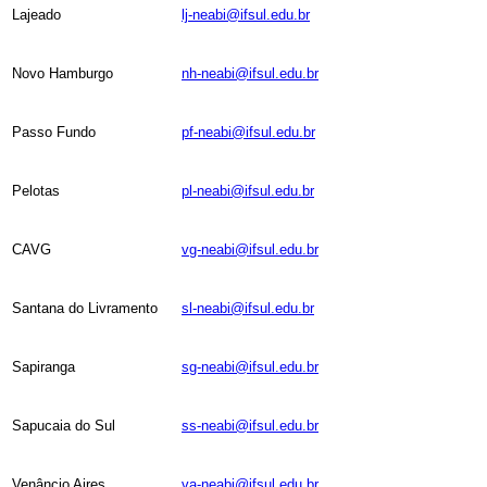
Lajeado
lj-neabi@ifsul.edu.br
Novo Hamburgo
nh-neabi@ifsul.edu.br
Passo Fundo
pf-neabi@ifsul.edu.br
Pelotas
pl-neabi@ifsul.edu.br
CAVG
vg-neabi@ifsul.edu.br
Santana do Livramento
sl-neabi@ifsul.edu.br
Sapiranga
sg-neabi@ifsul.edu.br
Sapucaia do Sul
ss-neabi@ifsul.edu.br
Venâncio Aires
va-neabi@ifsul.edu.br