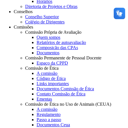
Horários
Diretoria de Projetos e Obras
Conselhos
Conselho Superior
Colégio de Dirigentes
Comissões
Comissão Própria de Avaliação
Quem somos
Relatórios de autoavaliação
Composição das CPAs
Documentos
Comissão Permanente de Pessoal Docente
Espaço da CPPD
Comissão de Ética
A comissão
Código de Ética
Links importantes
Documentos Comissão de Ética
Contato Comissão de Ética
Ementas
Comissão de Ética no Uso de Animais (CEUA)
A comissão
Regulamento
Passo a passo
Documentos Ceua