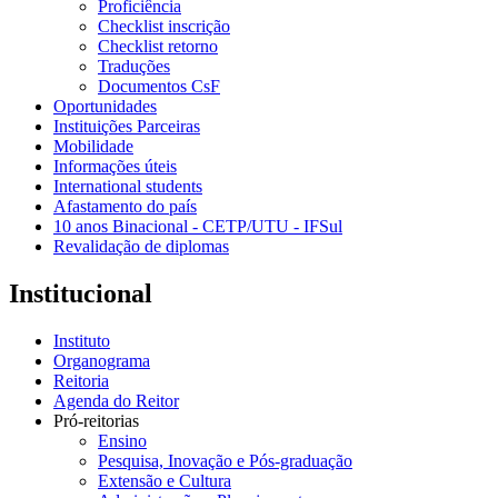
Proficiência
Checklist inscrição
Checklist retorno
Traduções
Documentos CsF
Oportunidades
Instituições Parceiras
Mobilidade
Informações úteis
International students
Afastamento do país
10 anos Binacional - CETP/UTU - IFSul
Revalidação de diplomas
Institucional
Instituto
Organograma
Reitoria
Agenda do Reitor
Pró-reitorias
Ensino
Pesquisa, Inovação e Pós-graduação
Extensão e Cultura