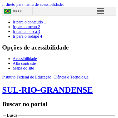
Ir direto para menu de acessibilidade.
BRASIL
Simplifique!
Ir para o conteúdo
1
Ir para o menu
2
Comunica BR
Ir para a busca
3
Ir para o rodapé
4
Participe
Acesso à informação
Opções de acessibilidade
Legislação
Acessibilidade
Canais
Alto contraste
Mapa do site
Instituto Federal de Educação, Ciência e Tecnologia
SUL-RIO-GRANDENSE
Buscar no portal
Busca