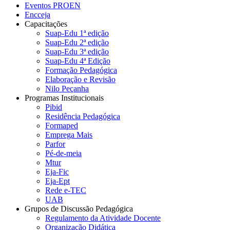
Eventos PROEN
Encceja
Capacitações
Suap-Edu 1ª edição
Suap-Edu 2ª edição
Suap-Edu 3ª edição
Suap-Edu 4ª Edição
Formação Pedagógica
Elaboração e Revisão
Nilo Peçanha
Programas Institucionais
Pibid
Residência Pedagógica
Formaped
Emprega Mais
Parfor
Pé-de-meia
Mtur
Eja-Fic
Eja-Ept
Rede e-TEC
UAB
Grupos de Discussão Pedagógica
Regulamento da Atividade Docente
Organização Didática