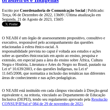
brasileiros e Indígenas
Escrito por
Coordenadoria de Comunicação Social
|
Publicado:
Terça, 06 de Dezembro de 2022, 13h09
|
Última atualização em
Segunda, 21 de Agosto de 2023, 15h05
O NEABI é um órgão de assessoramento propositivo, consultivo e
executivo, responsável pelo acompanhamento das questões
relacionadas à esfera étnico-racial. A
responsabilidade prevista no caput é voltada aos estudos e ações
sobre as questões étnicoraciais em apoio ao ensino, pesquisa e
extensão, em especial para a área do ensino sobre África, Cultura
Negra e História, Literatura e Artes do Negro no Brasil, pautado na
Lei nº 10.639/2003, e das questões Indígenas, na Lei nº
11.645/2008, que normatiza a inclusão das temáticas nas diferentes
áreas de conhecimento e nas ações pedagógicas.
O NEABI está instituído em cada câmpus vinculado à Direção-geral
equivalente e, na reitoria, vinculado ao Departamento de Educação
Inclusiva (DEPEI), tendo seu regulamento aprovado pela
Resolução
CONSUP/IFSul nº 084 de 29 de novembro de 2021
.