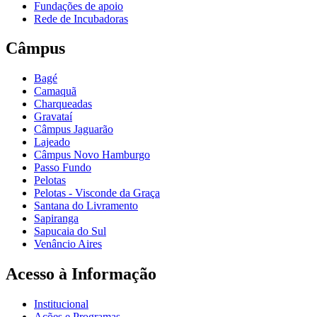
Fundações de apoio
Rede de Incubadoras
Câmpus
Bagé
Camaquã
Charqueadas
Gravataí
Câmpus Jaguarão
Lajeado
Câmpus Novo Hamburgo
Passo Fundo
Pelotas
Pelotas - Visconde da Graça
Santana do Livramento
Sapiranga
Sapucaia do Sul
Venâncio Aires
Acesso à Informação
Institucional
Ações e Programas