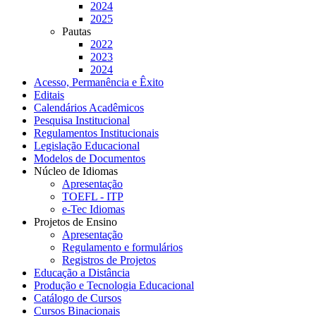
2024
2025
Pautas
2022
2023
2024
Acesso, Permanência e Êxito
Editais
Calendários Acadêmicos
Pesquisa Institucional
Regulamentos Institucionais
Legislação Educacional
Modelos de Documentos
Núcleo de Idiomas
Apresentação
TOEFL - ITP
e-Tec Idiomas
Projetos de Ensino
Apresentação
Regulamento e formulários
Registros de Projetos
Educação a Distância
Produção e Tecnologia Educacional
Catálogo de Cursos
Cursos Binacionais