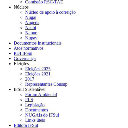
Comissão RSC-TAE
Núcleos
Núcleo de apoio à correição
Nugai
Nugeds
Neabi
Napne
Nupav
Documentos Institucionais
Atos normativos
PDI IFSul
Governança
Eleições
Eleições 2025
Eleições 2021
2017
Representantes Consup
IFSul Sustentável
Fórum Ambiental
PLS
Legislação
Documentos
NUGAIs do IFSul
Links úteis
Editora IFSul