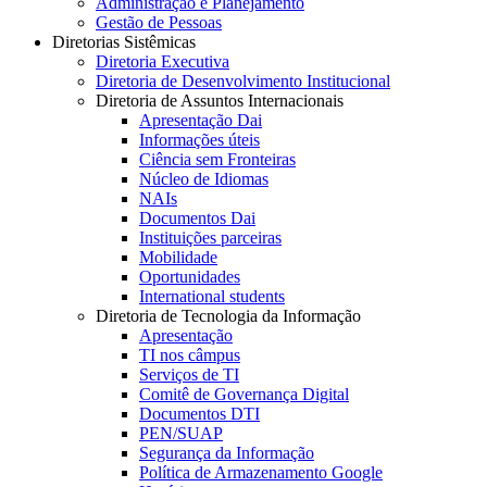
Administração e Planejamento
Gestão de Pessoas
Diretorias Sistêmicas
Diretoria Executiva
Diretoria de Desenvolvimento Institucional
Diretoria de Assuntos Internacionais
Apresentação Dai
Informações úteis
Ciência sem Fronteiras
Núcleo de Idiomas
NAIs
Documentos Dai
Instituições parceiras
Mobilidade
Oportunidades
International students
Diretoria de Tecnologia da Informação
Apresentação
TI nos câmpus
Serviços de TI
Comitê de Governança Digital
Documentos DTI
PEN/SUAP
Segurança da Informação
Política de Armazenamento Google