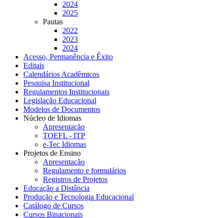
2024
2025
Pautas
2022
2023
2024
Acesso, Permanência e Êxito
Editais
Calendários Acadêmicos
Pesquisa Institucional
Regulamentos Institucionais
Legislação Educacional
Modelos de Documentos
Núcleo de Idiomas
Apresentação
TOEFL - ITP
e-Tec Idiomas
Projetos de Ensino
Apresentação
Regulamento e formulários
Registros de Projetos
Educação a Distância
Produção e Tecnologia Educacional
Catálogo de Cursos
Cursos Binacionais