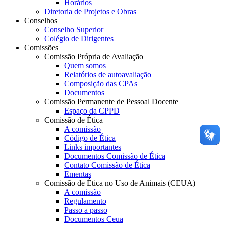
Horários
Diretoria de Projetos e Obras
Conselhos
Conselho Superior
Colégio de Dirigentes
Comissões
Comissão Própria de Avaliação
Quem somos
Relatórios de autoavaliação
Composição das CPAs
Documentos
Comissão Permanente de Pessoal Docente
Espaço da CPPD
Comissão de Ética
A comissão
Código de Ética
Links importantes
Documentos Comissão de Ética
Contato Comissão de Ética
Ementas
Comissão de Ética no Uso de Animais (CEUA)
A comissão
Regulamento
Passo a passo
Documentos Ceua