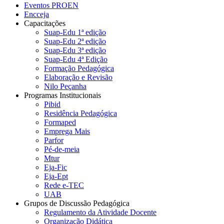
Eventos PROEN
Encceja
Capacitações
Suap-Edu 1ª edição
Suap-Edu 2ª edição
Suap-Edu 3ª edição
Suap-Edu 4ª Edição
Formação Pedagógica
Elaboração e Revisão
Nilo Peçanha
Programas Institucionais
Pibid
Residência Pedagógica
Formaped
Emprega Mais
Parfor
Pé-de-meia
Mtur
Eja-Fic
Eja-Ept
Rede e-TEC
UAB
Grupos de Discussão Pedagógica
Regulamento da Atividade Docente
Organização Didática