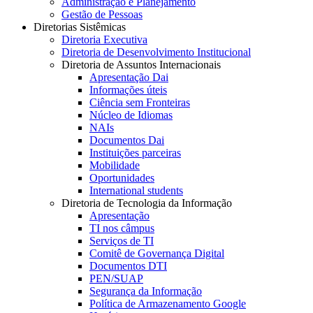
Administração e Planejamento
Gestão de Pessoas
Diretorias Sistêmicas
Diretoria Executiva
Diretoria de Desenvolvimento Institucional
Diretoria de Assuntos Internacionais
Apresentação Dai
Informações úteis
Ciência sem Fronteiras
Núcleo de Idiomas
NAIs
Documentos Dai
Instituições parceiras
Mobilidade
Oportunidades
International students
Diretoria de Tecnologia da Informação
Apresentação
TI nos câmpus
Serviços de TI
Comitê de Governança Digital
Documentos DTI
PEN/SUAP
Segurança da Informação
Política de Armazenamento Google