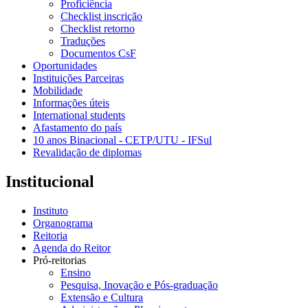
Proficiência
Checklist inscrição
Checklist retorno
Traduções
Documentos CsF
Oportunidades
Instituições Parceiras
Mobilidade
Informações úteis
International students
Afastamento do país
10 anos Binacional - CETP/UTU - IFSul
Revalidação de diplomas
Institucional
Instituto
Organograma
Reitoria
Agenda do Reitor
Pró-reitorias
Ensino
Pesquisa, Inovação e Pós-graduação
Extensão e Cultura