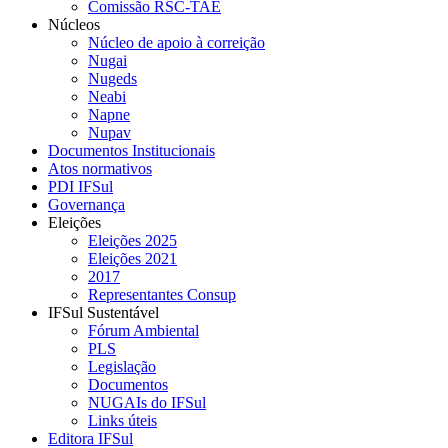
Comissão RSC-TAE
Núcleos
Núcleo de apoio à correição
Nugai
Nugeds
Neabi
Napne
Nupav
Documentos Institucionais
Atos normativos
PDI IFSul
Governança
Eleições
Eleições 2025
Eleições 2021
2017
Representantes Consup
IFSul Sustentável
Fórum Ambiental
PLS
Legislação
Documentos
NUGAIs do IFSul
Links úteis
Editora IFSul