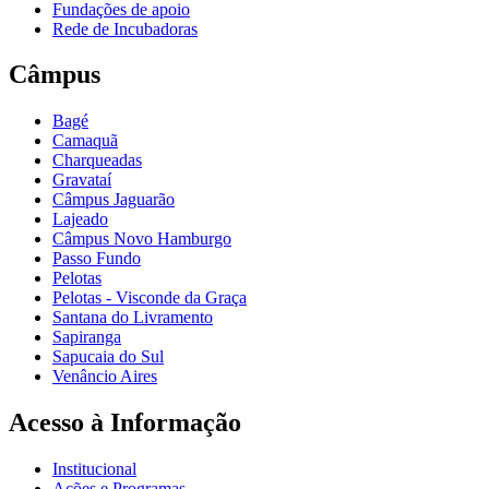
Fundações de apoio
Rede de Incubadoras
Câmpus
Bagé
Camaquã
Charqueadas
Gravataí
Câmpus Jaguarão
Lajeado
Câmpus Novo Hamburgo
Passo Fundo
Pelotas
Pelotas - Visconde da Graça
Santana do Livramento
Sapiranga
Sapucaia do Sul
Venâncio Aires
Acesso à Informação
Institucional
Ações e Programas