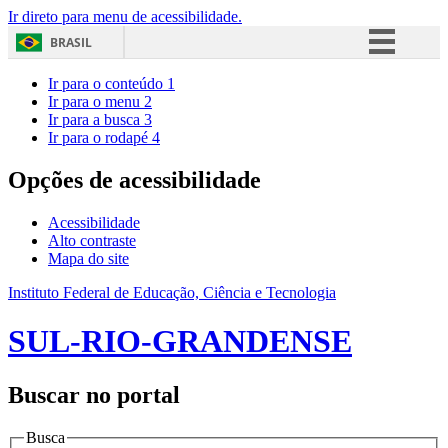
Ir direto para menu de acessibilidade.
BRASIL
Simplifique!
Ir para o conteúdo
1
Ir para o menu
2
Comunica BR
Ir para a busca
3
Ir para o rodapé
4
Participe
Acesso à informação
Opções de acessibilidade
Legislação
Acessibilidade
Canais
Alto contraste
Mapa do site
Instituto Federal de Educação, Ciência e Tecnologia
SUL-RIO-GRANDENSE
Buscar no portal
Busca