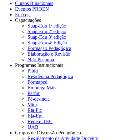
Cursos Binacionais
Eventos PROEN
Encceja
Capacitações
Suap-Edu 1ª edição
Suap-Edu 2ª edição
Suap-Edu 3ª edição
Suap-Edu 4ª Edição
Formação Pedagógica
Elaboração e Revisão
Nilo Peçanha
Programas Institucionais
Pibid
Residência Pedagógica
Formaped
Emprega Mais
Parfor
Pé-de-meia
Mtur
Eja-Fic
Eja-Ept
Rede e-TEC
UAB
Grupos de Discussão Pedagógica
Regulamento da Atividade Docente