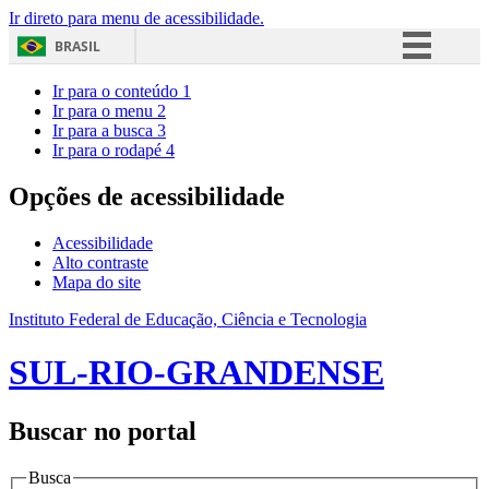
Ir direto para menu de acessibilidade.
BRASIL
Simplifique!
Ir para o conteúdo
1
Ir para o menu
2
Comunica BR
Ir para a busca
3
Ir para o rodapé
4
Participe
Acesso à informação
Opções de acessibilidade
Legislação
Acessibilidade
Canais
Alto contraste
Mapa do site
Instituto Federal de Educação, Ciência e Tecnologia
SUL-RIO-GRANDENSE
Buscar no portal
Busca