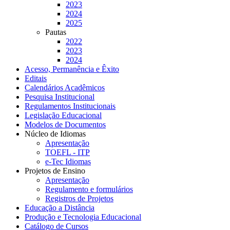
2023
2024
2025
Pautas
2022
2023
2024
Acesso, Permanência e Êxito
Editais
Calendários Acadêmicos
Pesquisa Institucional
Regulamentos Institucionais
Legislação Educacional
Modelos de Documentos
Núcleo de Idiomas
Apresentação
TOEFL - ITP
e-Tec Idiomas
Projetos de Ensino
Apresentação
Regulamento e formulários
Registros de Projetos
Educação a Distância
Produção e Tecnologia Educacional
Catálogo de Cursos