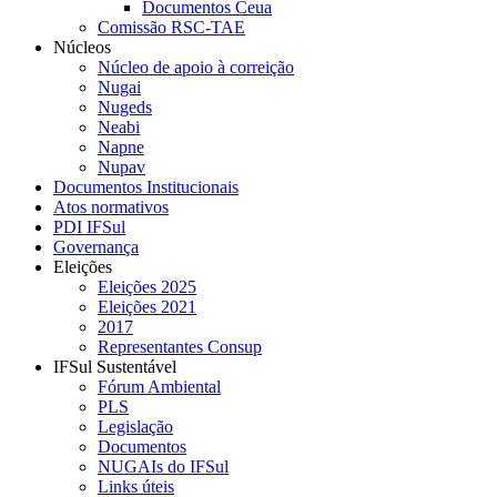
Documentos Ceua
Comissão RSC-TAE
Núcleos
Núcleo de apoio à correição
Nugai
Nugeds
Neabi
Napne
Nupav
Documentos Institucionais
Atos normativos
PDI IFSul
Governança
Eleições
Eleições 2025
Eleições 2021
2017
Representantes Consup
IFSul Sustentável
Fórum Ambiental
PLS
Legislação
Documentos
NUGAIs do IFSul
Links úteis