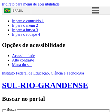
Ir direto para menu de acessibilidade.
BRASIL
Simplifique!
Ir para o conteúdo
1
Ir para o menu
2
Comunica BR
Ir para a busca
3
Ir para o rodapé
4
Participe
Acesso à informação
Opções de acessibilidade
Legislação
Acessibilidade
Canais
Alto contraste
Mapa do site
Instituto Federal de Educação, Ciência e Tecnologia
SUL-RIO-GRANDENSE
Buscar no portal
Busca