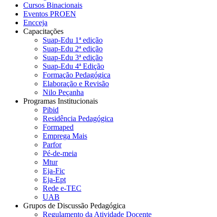
Cursos Binacionais
Eventos PROEN
Encceja
Capacitações
Suap-Edu 1ª edição
Suap-Edu 2ª edição
Suap-Edu 3ª edição
Suap-Edu 4ª Edição
Formação Pedagógica
Elaboração e Revisão
Nilo Peçanha
Programas Institucionais
Pibid
Residência Pedagógica
Formaped
Emprega Mais
Parfor
Pé-de-meia
Mtur
Eja-Fic
Eja-Ept
Rede e-TEC
UAB
Grupos de Discussão Pedagógica
Regulamento da Atividade Docente