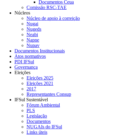
Documentos Ceua
Comissão RSC-TAE
Núcleos
Núcleo de apoio à correição
Nugai
Nugeds
Neabi
Napne
Nupav
Documentos Institucionais
Atos normativos
PDI IFSul
Governança
Eleições
Eleições 2025
Eleições 2021
2017
Representantes Consup
IFSul Sustentável
Fórum Ambiental
PLS
Legislação
Documentos
NUGAIs do IFSul
Links úteis