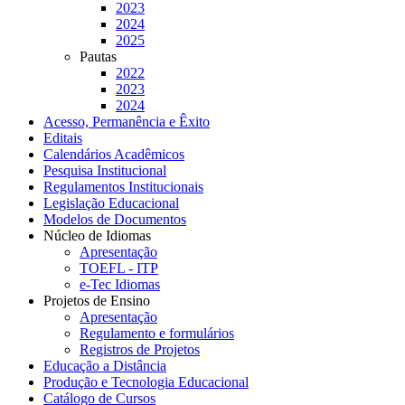
2023
2024
2025
Pautas
2022
2023
2024
Acesso, Permanência e Êxito
Editais
Calendários Acadêmicos
Pesquisa Institucional
Regulamentos Institucionais
Legislação Educacional
Modelos de Documentos
Núcleo de Idiomas
Apresentação
TOEFL - ITP
e-Tec Idiomas
Projetos de Ensino
Apresentação
Regulamento e formulários
Registros de Projetos
Educação a Distância
Produção e Tecnologia Educacional
Catálogo de Cursos