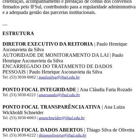
celebração, acompanhamento e prestação de contas dos convênios
firmados pelo IFSul, contribuindo para a regularidade administrativa
e a adequada gestão das parcerias institucionais.
__
ESTRUTURA
DIRETOR EXECUTIVO DA REITORIA
| Paulo Henrique
Asconavieta da Silva
AUTORIDADE DE MONITORAMENTO DA LAI | Paulo
Henrique Asconavieta da Silva
ENCARREGADO DO TRATAMENTO DE DADOS
PESSOAIS | Paulo Henrique Asconavieta da Silva
Tel. (53) 3030-6062 |
paulosilva@ifsul.edu.br
PONTO FOCAL INTEGRIDADE
| Ana Cláudia Faria Rozado
Tel. (53) 3030-6221 |
anarozado@ifsul.edu.br
PONTO FOCAL TRANSPARÊNCIA ATIVA
| Ana Luiza
Wickboldt Schneider
Tel. (53) 3030-6063 |
anaschneider@ifsul.edu.br
PONTO FOCAL DADOS ABERTOS
| Thiago Silva de Oliveira
Tel. (53) 3030-6222 |
thiagooliveira@ifsul.edu.br