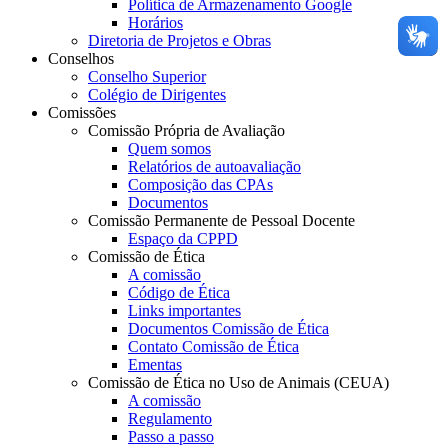
Política de Armazenamento Google
Horários
Diretoria de Projetos e Obras
Conselhos
Conselho Superior
Colégio de Dirigentes
Comissões
Comissão Própria de Avaliação
Quem somos
Relatórios de autoavaliação
Composição das CPAs
Documentos
Comissão Permanente de Pessoal Docente
Espaço da CPPD
Comissão de Ética
A comissão
Código de Ética
Links importantes
Documentos Comissão de Ética
Contato Comissão de Ética
Ementas
Comissão de Ética no Uso de Animais (CEUA)
A comissão
Regulamento
Passo a passo