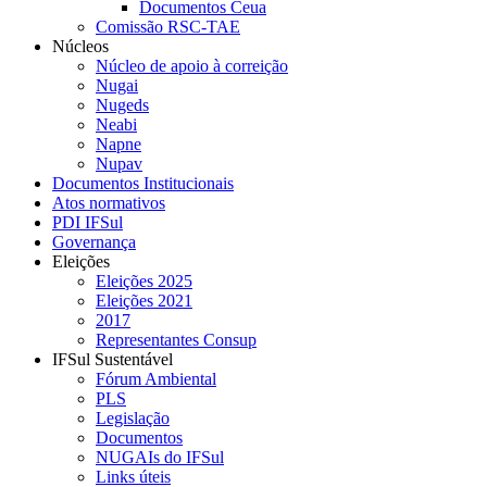
Documentos Ceua
Comissão RSC-TAE
Núcleos
Núcleo de apoio à correição
Nugai
Nugeds
Neabi
Napne
Nupav
Documentos Institucionais
Atos normativos
PDI IFSul
Governança
Eleições
Eleições 2025
Eleições 2021
2017
Representantes Consup
IFSul Sustentável
Fórum Ambiental
PLS
Legislação
Documentos
NUGAIs do IFSul
Links úteis