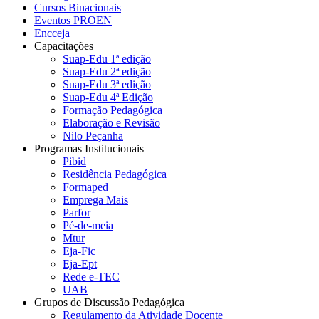
Cursos Binacionais
Eventos PROEN
Encceja
Capacitações
Suap-Edu 1ª edição
Suap-Edu 2ª edição
Suap-Edu 3ª edição
Suap-Edu 4ª Edição
Formação Pedagógica
Elaboração e Revisão
Nilo Peçanha
Programas Institucionais
Pibid
Residência Pedagógica
Formaped
Emprega Mais
Parfor
Pé-de-meia
Mtur
Eja-Fic
Eja-Ept
Rede e-TEC
UAB
Grupos de Discussão Pedagógica
Regulamento da Atividade Docente