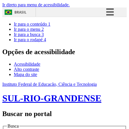
Ir direto para menu de acessibilidade.
BRASIL
Simplifique!
Ir para o conteúdo
1
Ir para o menu
2
Comunica BR
Ir para a busca
3
Ir para o rodapé
4
Participe
Acesso à informação
Opções de acessibilidade
Legislação
Acessibilidade
Canais
Alto contraste
Mapa do site
Instituto Federal de Educação, Ciência e Tecnologia
SUL-RIO-GRANDENSE
Buscar no portal
Busca