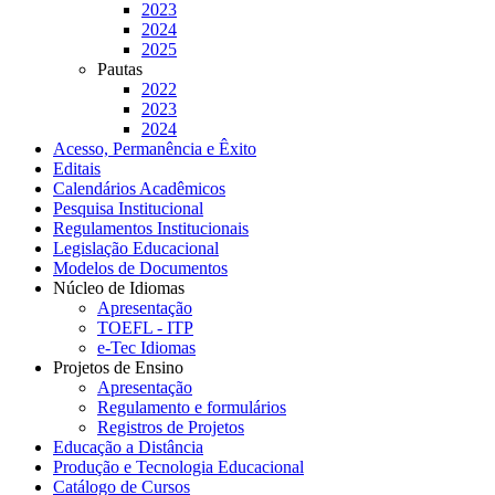
2023
2024
2025
Pautas
2022
2023
2024
Acesso, Permanência e Êxito
Editais
Calendários Acadêmicos
Pesquisa Institucional
Regulamentos Institucionais
Legislação Educacional
Modelos de Documentos
Núcleo de Idiomas
Apresentação
TOEFL - ITP
e-Tec Idiomas
Projetos de Ensino
Apresentação
Regulamento e formulários
Registros de Projetos
Educação a Distância
Produção e Tecnologia Educacional
Catálogo de Cursos