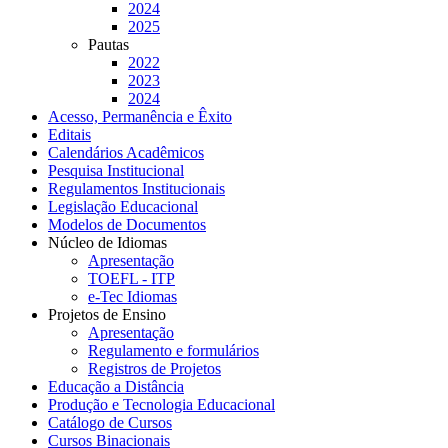
2024
2025
Pautas
2022
2023
2024
Acesso, Permanência e Êxito
Editais
Calendários Acadêmicos
Pesquisa Institucional
Regulamentos Institucionais
Legislação Educacional
Modelos de Documentos
Núcleo de Idiomas
Apresentação
TOEFL - ITP
e-Tec Idiomas
Projetos de Ensino
Apresentação
Regulamento e formulários
Registros de Projetos
Educação a Distância
Produção e Tecnologia Educacional
Catálogo de Cursos
Cursos Binacionais