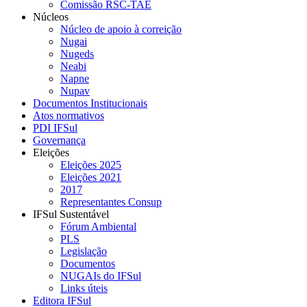
Comissão RSC-TAE
Núcleos
Núcleo de apoio à correição
Nugai
Nugeds
Neabi
Napne
Nupav
Documentos Institucionais
Atos normativos
PDI IFSul
Governança
Eleições
Eleições 2025
Eleições 2021
2017
Representantes Consup
IFSul Sustentável
Fórum Ambiental
PLS
Legislação
Documentos
NUGAIs do IFSul
Links úteis
Editora IFSul