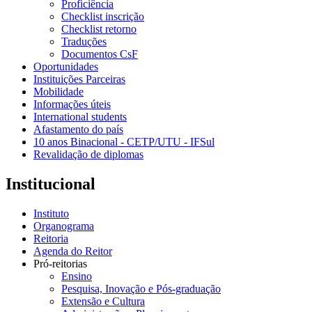
Proficiência
Checklist inscrição
Checklist retorno
Traduções
Documentos CsF
Oportunidades
Instituições Parceiras
Mobilidade
Informações úteis
International students
Afastamento do país
10 anos Binacional - CETP/UTU - IFSul
Revalidação de diplomas
Institucional
Instituto
Organograma
Reitoria
Agenda do Reitor
Pró-reitorias
Ensino
Pesquisa, Inovação e Pós-graduação
Extensão e Cultura