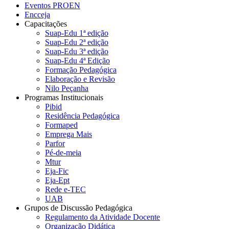
Eventos PROEN
Encceja
Capacitações
Suap-Edu 1ª edição
Suap-Edu 2ª edição
Suap-Edu 3ª edição
Suap-Edu 4ª Edição
Formação Pedagógica
Elaboração e Revisão
Nilo Peçanha
Programas Institucionais
Pibid
Residência Pedagógica
Formaped
Emprega Mais
Parfor
Pé-de-meia
Mtur
Eja-Fic
Eja-Ept
Rede e-TEC
UAB
Grupos de Discussão Pedagógica
Regulamento da Atividade Docente
Organização Didática