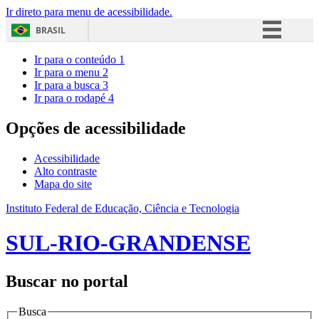
Ir direto para menu de acessibilidade.
BRASIL
Simplifique!
Ir para o conteúdo
1
Ir para o menu
2
Comunica BR
Ir para a busca
3
Ir para o rodapé
4
Participe
Acesso à informação
Opções de acessibilidade
Legislação
Acessibilidade
Canais
Alto contraste
Mapa do site
Instituto Federal de Educação, Ciência e Tecnologia
SUL-RIO-GRANDENSE
Buscar no portal
Busca