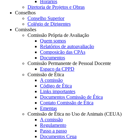
Horários
Diretoria de Projetos e Obras
Conselhos
Conselho Superior
Colégio de Dirigentes
Comissões
Comissão Própria de Avaliação
Quem somos
Relatórios de autoavaliação
Composição das CPAs
Documentos
Comissão Permanente de Pessoal Docente
Espaço da CPPD
Comissão de Ética
A comissão
Código de Ética
Links importantes
Documentos Comissão de Ética
Contato Comissão de Ética
Ementas
Comissão de Ética no Uso de Animais (CEUA)
A comissão
Regulamento
Passo a passo
Documentos Ceua