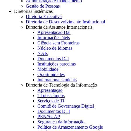
Administração e Planejamento
Gestão de Pessoas
Diretorias Sistêmicas
Diretoria Executiva
Diretoria de Desenvolvimento Institucional
Diretoria de Assuntos Internacionais
Apresentação Dai
Informações úteis
Ciência sem Fronteiras
Núcleo de Idiomas
NAIs
Documentos Dai
Instituições parceiras
Mobilidade
Oportunidades
International students
Diretoria de Tecnologia da Informação
Apresentação
TI nos câmpus
Serviços de TI
Comitê de Governança Digital
Documentos DTI
PEN/SUAP
Segurança da Informação
Política de Armazenamento Google