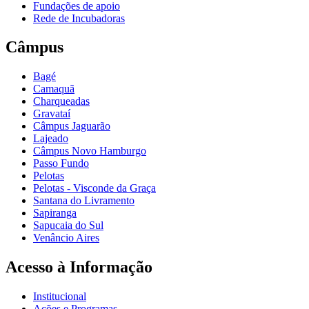
Fundações de apoio
Rede de Incubadoras
Câmpus
Bagé
Camaquã
Charqueadas
Gravataí
Câmpus Jaguarão
Lajeado
Câmpus Novo Hamburgo
Passo Fundo
Pelotas
Pelotas - Visconde da Graça
Santana do Livramento
Sapiranga
Sapucaia do Sul
Venâncio Aires
Acesso à Informação
Institucional
Ações e Programas