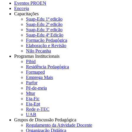
Eventos PROEN
Encceja
Capacitações
Suap-Edu 1ª edição
Suap-Edu 2ª edição
Suap-Edu 3ª edição
Suap-Edu 4ª Edição
Formação Pedagógica
Elaboração e Revisão
Nilo Peçanha
Programas Institucionais
Pibid
Residência Pedagógica
Formaped
Emprega Mais
Parfor
Pé-de-meia
Mtur
Eja-Fic
Eja-Ept
Rede e-TEC
UAB
Grupos de Discussão Pedagógica
Regulamento da Atividade Docente
Organização Didática