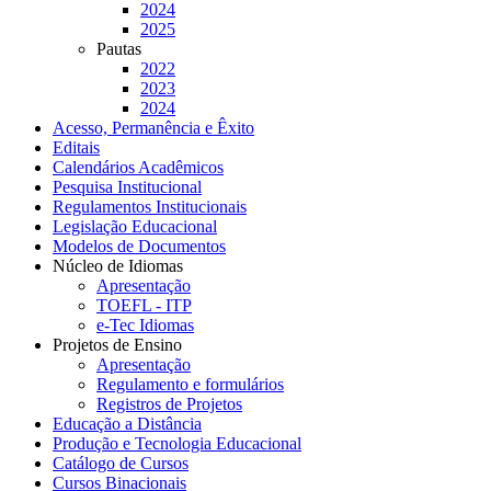
2024
2025
Pautas
2022
2023
2024
Acesso, Permanência e Êxito
Editais
Calendários Acadêmicos
Pesquisa Institucional
Regulamentos Institucionais
Legislação Educacional
Modelos de Documentos
Núcleo de Idiomas
Apresentação
TOEFL - ITP
e-Tec Idiomas
Projetos de Ensino
Apresentação
Regulamento e formulários
Registros de Projetos
Educação a Distância
Produção e Tecnologia Educacional
Catálogo de Cursos
Cursos Binacionais