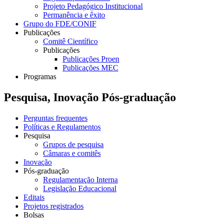
Projeto Pedagógico Institucional
Permanência e êxito
Grupo do FDE/CONIF
Publicações
Comitê Científico
Publicações
Publicações Proen
Publicações MEC
Programas
Pesquisa, Inovação Pós-graduação
Perguntas frequentes
Políticas e Regulamentos
Pesquisa
Grupos de pesquisa
Câmaras e comitês
Inovação
Pós-graduação
Regulamentação Interna
Legislação Educacional
Editais
Projetos registrados
Bolsas