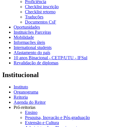
Proficiência
Checklist inscrição
Checklist retorno
Traduções
Documentos CsF
Oportunidades
Instituições Parceiras
Mobilidade
Informações úteis
International students
Afastamento do país
10 anos Binacional - CETP/UTU - IFSul
Revalidação de diplomas
Institucional
Instituto
Organograma
Reitoria
Agenda do Reitor
Pró-reitorias
Ensino
Pesquisa, Inovação e Pós-graduação
Extensão e Cultura