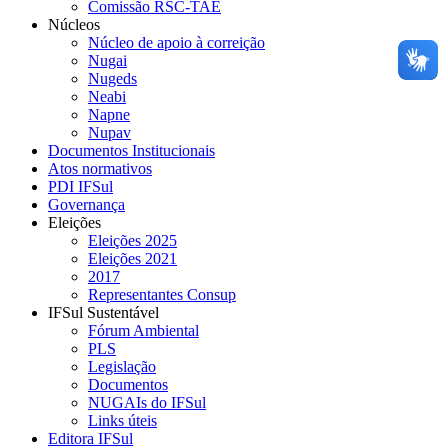
Comissão RSC-TAE
Núcleos
Núcleo de apoio à correição
Nugai
Nugeds
Neabi
Napne
Nupav
Documentos Institucionais
Atos normativos
PDI IFSul
Governança
Eleições
Eleições 2025
Eleições 2021
2017
Representantes Consup
IFSul Sustentável
Fórum Ambiental
PLS
Legislação
Documentos
NUGAIs do IFSul
Links úteis
Editora IFSul