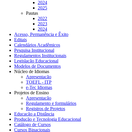
2024
2025
Pautas
2022
2023
2024
Acesso, Permanência e Êxito
Editais
Calendários Acadêmicos
Pesquisa Institucional
Regulamentos Institucionais
Legislação Educacional
Modelos de Documentos
Núcleo de Idiomas
Apresentação
TOEFL - ITP
e-Tec Idiomas
Projetos de Ensino
Apresentação
Regulamento e formulários
Registros de Projetos
Educação a Distância
Produção e Tecnologia Educacional
Catálogo de Cursos
Cursos Binacionais