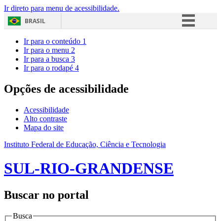
Ir direto para menu de acessibilidade.
BRASIL
Simplifique!
Ir para o conteúdo
1
Ir para o menu
2
Comunica BR
Ir para a busca
3
Ir para o rodapé
4
Participe
Acesso à informação
Opções de acessibilidade
Legislação
Acessibilidade
Canais
Alto contraste
Mapa do site
Instituto Federal de Educação, Ciência e Tecnologia
SUL-RIO-GRANDENSE
Buscar no portal
Busca