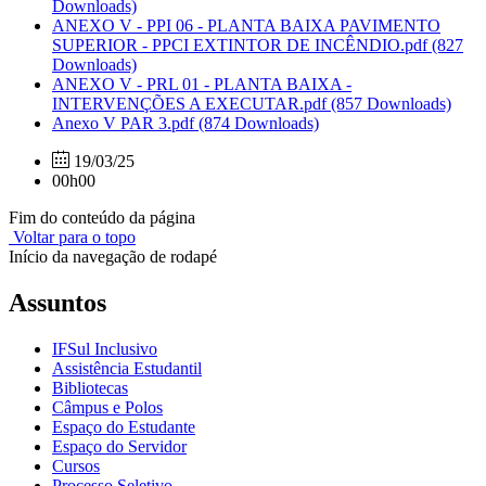
Downloads)
ANEXO V - PPI 06 - PLANTA BAIXA PAVIMENTO
SUPERIOR - PPCI EXTINTOR DE INCÊNDIO.pdf
(827
Downloads)
ANEXO V - PRL 01 - PLANTA BAIXA -
INTERVENÇÕES A EXECUTAR.pdf
(857 Downloads)
Anexo V PAR 3.pdf
(874 Downloads)
19/03/25
00h00
Fim do conteúdo da página
Voltar para o topo
Início da navegação de rodapé
Assuntos
IFSul Inclusivo
Assistência Estudantil
Bibliotecas
Câmpus e Polos
Espaço do Estudante
Espaço do Servidor
Cursos
Processo Seletivo