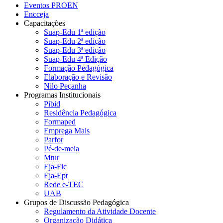
Eventos PROEN
Encceja
Capacitações
Suap-Edu 1ª edição
Suap-Edu 2ª edição
Suap-Edu 3ª edição
Suap-Edu 4ª Edição
Formação Pedagógica
Elaboração e Revisão
Nilo Peçanha
Programas Institucionais
Pibid
Residência Pedagógica
Formaped
Emprega Mais
Parfor
Pé-de-meia
Mtur
Eja-Fic
Eja-Ept
Rede e-TEC
UAB
Grupos de Discussão Pedagógica
Regulamento da Atividade Docente
Organização Didática