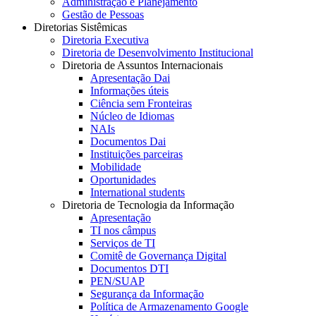
Administração e Planejamento
Gestão de Pessoas
Diretorias Sistêmicas
Diretoria Executiva
Diretoria de Desenvolvimento Institucional
Diretoria de Assuntos Internacionais
Apresentação Dai
Informações úteis
Ciência sem Fronteiras
Núcleo de Idiomas
NAIs
Documentos Dai
Instituições parceiras
Mobilidade
Oportunidades
International students
Diretoria de Tecnologia da Informação
Apresentação
TI nos câmpus
Serviços de TI
Comitê de Governança Digital
Documentos DTI
PEN/SUAP
Segurança da Informação
Política de Armazenamento Google