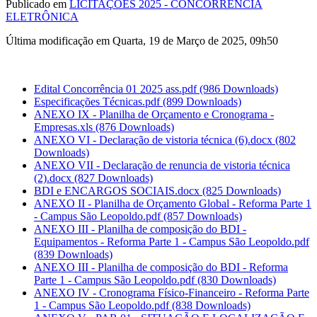
Publicado em
LICITAÇÕES 2025 - CONCORRÊNCIA
ELETRÔNICA
Última modificação em Quarta, 19 de Março de 2025, 09h50
Edital Concorrência 01 2025 ass.pdf
(986 Downloads)
Especificações Técnicas.pdf
(899 Downloads)
ANEXO IX - Planilha de Orçamento e Cronograma -
Empresas.xls
(876 Downloads)
ANEXO VI - Declaração de vistoria técnica (6).docx
(802
Downloads)
ANEXO VII - Declaração de renuncia de vistoria técnica
(2).docx
(827 Downloads)
BDI e ENCARGOS SOCIAIS.docx
(825 Downloads)
ANEXO II - Planilha de Orçamento Global - Reforma Parte 1
- Campus São Leopoldo.pdf
(857 Downloads)
ANEXO III - Planilha de composição do BDI -
Equipamentos - Reforma Parte 1 - Campus São Leopoldo.pdf
(839 Downloads)
ANEXO III - Planilha de composição do BDI - Reforma
Parte 1 - Campus São Leopoldo.pdf
(830 Downloads)
ANEXO IV - Cronograma Físico-Financeiro - Reforma Parte
1 - Campus São Leopoldo.pdf
(838 Downloads)