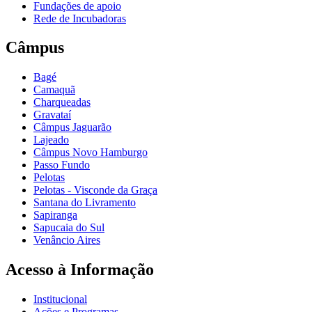
Fundações de apoio
Rede de Incubadoras
Câmpus
Bagé
Camaquã
Charqueadas
Gravataí
Câmpus Jaguarão
Lajeado
Câmpus Novo Hamburgo
Passo Fundo
Pelotas
Pelotas - Visconde da Graça
Santana do Livramento
Sapiranga
Sapucaia do Sul
Venâncio Aires
Acesso à Informação
Institucional
Ações e Programas