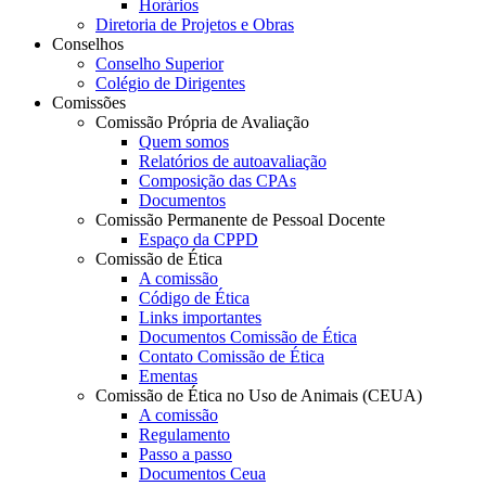
Horários
Diretoria de Projetos e Obras
Conselhos
Conselho Superior
Colégio de Dirigentes
Comissões
Comissão Própria de Avaliação
Quem somos
Relatórios de autoavaliação
Composição das CPAs
Documentos
Comissão Permanente de Pessoal Docente
Espaço da CPPD
Comissão de Ética
A comissão
Código de Ética
Links importantes
Documentos Comissão de Ética
Contato Comissão de Ética
Ementas
Comissão de Ética no Uso de Animais (CEUA)
A comissão
Regulamento
Passo a passo
Documentos Ceua