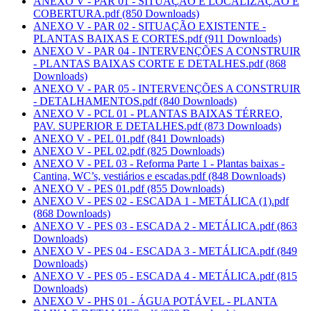
ANEXO V - PAR 01 - SITUAÇÃO E LOCALIZAÇÃO E
COBERTURA.pdf
(850 Downloads)
ANEXO V - PAR 02 - SITUAÇÃO EXISTENTE -
PLANTAS BAIXAS E CORTES.pdf
(911 Downloads)
ANEXO V - PAR 04 - INTERVENÇÕES A CONSTRUIR
- PLANTAS BAIXAS CORTE E DETALHES.pdf
(868
Downloads)
ANEXO V - PAR 05 - INTERVENÇÕES A CONSTRUIR
- DETALHAMENTOS.pdf
(840 Downloads)
ANEXO V - PCL 01 - PLANTAS BAIXAS TÉRREO,
PAV. SUPERIOR E DETALHES.pdf
(873 Downloads)
ANEXO V - PEL 01.pdf
(841 Downloads)
ANEXO V - PEL 02.pdf
(825 Downloads)
ANEXO V - PEL 03 - Reforma Parte 1 - Plantas baixas -
Cantina, WC’s, vestiários e escadas.pdf
(848 Downloads)
ANEXO V - PES 01.pdf
(855 Downloads)
ANEXO V - PES 02 - ESCADA 1 - METÁLICA (1).pdf
(868 Downloads)
ANEXO V - PES 03 - ESCADA 2 - METÁLICA.pdf
(863
Downloads)
ANEXO V - PES 04 - ESCADA 3 - METÁLICA.pdf
(849
Downloads)
ANEXO V - PES 05 - ESCADA 4 - METÁLICA.pdf
(815
Downloads)
ANEXO V - PHS 01 - ÁGUA POTÁVEL - PLANTA