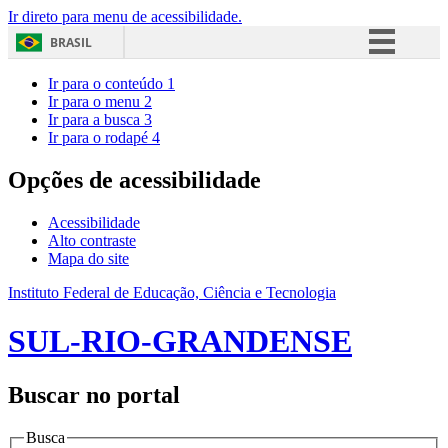
Ir direto para menu de acessibilidade.
BRASIL
Simplifique!
Ir para o conteúdo
1
Ir para o menu
2
Comunica BR
Ir para a busca
3
Ir para o rodapé
4
Participe
Acesso à informação
Opções de acessibilidade
Legislação
Acessibilidade
Canais
Alto contraste
Mapa do site
Instituto Federal de Educação, Ciência e Tecnologia
SUL-RIO-GRANDENSE
Buscar no portal
Busca