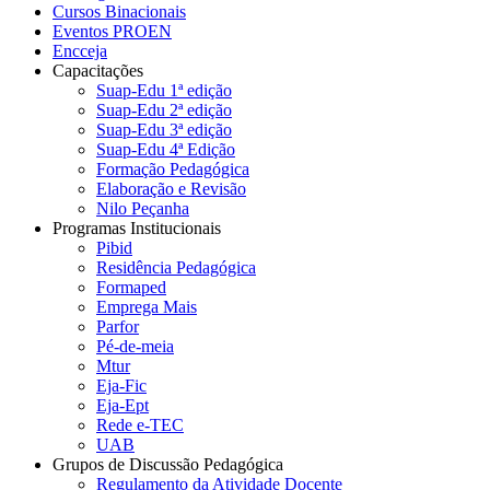
Cursos Binacionais
Eventos PROEN
Encceja
Capacitações
Suap-Edu 1ª edição
Suap-Edu 2ª edição
Suap-Edu 3ª edição
Suap-Edu 4ª Edição
Formação Pedagógica
Elaboração e Revisão
Nilo Peçanha
Programas Institucionais
Pibid
Residência Pedagógica
Formaped
Emprega Mais
Parfor
Pé-de-meia
Mtur
Eja-Fic
Eja-Ept
Rede e-TEC
UAB
Grupos de Discussão Pedagógica
Regulamento da Atividade Docente