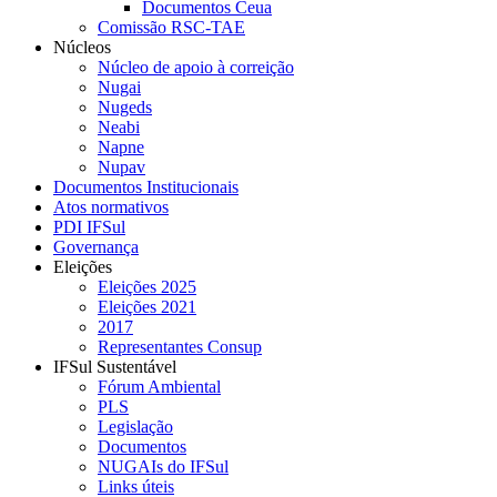
Documentos Ceua
Comissão RSC-TAE
Núcleos
Núcleo de apoio à correição
Nugai
Nugeds
Neabi
Napne
Nupav
Documentos Institucionais
Atos normativos
PDI IFSul
Governança
Eleições
Eleições 2025
Eleições 2021
2017
Representantes Consup
IFSul Sustentável
Fórum Ambiental
PLS
Legislação
Documentos
NUGAIs do IFSul
Links úteis