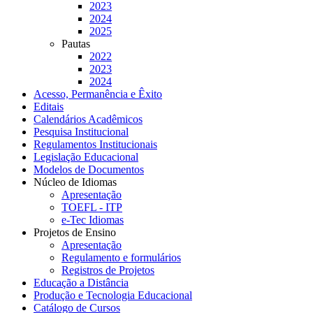
2023
2024
2025
Pautas
2022
2023
2024
Acesso, Permanência e Êxito
Editais
Calendários Acadêmicos
Pesquisa Institucional
Regulamentos Institucionais
Legislação Educacional
Modelos de Documentos
Núcleo de Idiomas
Apresentação
TOEFL - ITP
e-Tec Idiomas
Projetos de Ensino
Apresentação
Regulamento e formulários
Registros de Projetos
Educação a Distância
Produção e Tecnologia Educacional
Catálogo de Cursos