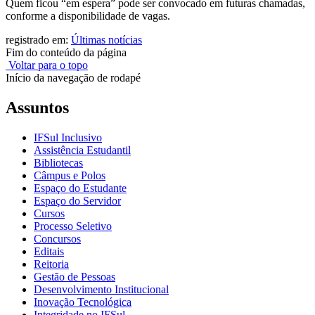
Quem ficou “em espera” pode ser convocado em futuras chamadas,
conforme a disponibilidade de vagas.
registrado em:
Últimas notícias
Fim do conteúdo da página
Voltar para o topo
Início da navegação de rodapé
Assuntos
IFSul Inclusivo
Assistência Estudantil
Bibliotecas
Câmpus e Polos
Espaço do Estudante
Espaço do Servidor
Cursos
Processo Seletivo
Concursos
Editais
Reitoria
Gestão de Pessoas
Desenvolvimento Institucional
Inovação Tecnológica
Integridade no IFSul