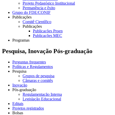
Projeto Pedagógico Institucional
Permanência e êxito
Grupo do FDE/CONIF
Publicações
Comitê Científico
Publicações
Publicações Proen
Publicações MEC
Programas
Pesquisa, Inovação Pós-graduação
Perguntas frequentes
Políticas e Regulamentos
Pesquisa
Grupos de pesquisa
Câmaras e comitês
Inovação
Pós-graduação
Regulamentação Interna
Legislação Educacional
Editais
Projetos registrados
Bolsas