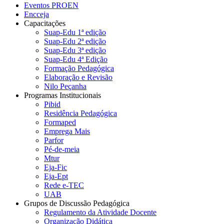
Eventos PROEN
Encceja
Capacitações
Suap-Edu 1ª edição
Suap-Edu 2ª edição
Suap-Edu 3ª edição
Suap-Edu 4ª Edição
Formação Pedagógica
Elaboração e Revisão
Nilo Peçanha
Programas Institucionais
Pibid
Residência Pedagógica
Formaped
Emprega Mais
Parfor
Pé-de-meia
Mtur
Eja-Fic
Eja-Ept
Rede e-TEC
UAB
Grupos de Discussão Pedagógica
Regulamento da Atividade Docente
Organização Didática