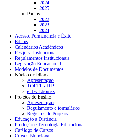
2024
2025
Pautas
2022
2023
2024
Acesso, Permanência e Êxito
Editais
Calendários Acadêmicos
Pesquisa Institucional
Regulamentos Institucionais
Legislação Educacional
Modelos de Documentos
Núcleo de Idiomas
Apresentação
TOEFL - ITP
e-Tec Idiomas
Projetos de Ensino
Apresentação
Regulamento e formulários
Registros de Projetos
Educação a Distância
Produção e Tecnologia Educacional
Catálogo de Cursos
Cursos Binacionais