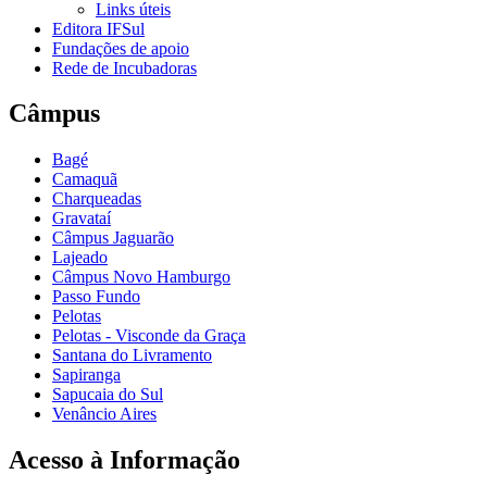
Links úteis
Editora IFSul
Fundações de apoio
Rede de Incubadoras
Câmpus
Bagé
Camaquã
Charqueadas
Gravataí
Câmpus Jaguarão
Lajeado
Câmpus Novo Hamburgo
Passo Fundo
Pelotas
Pelotas - Visconde da Graça
Santana do Livramento
Sapiranga
Sapucaia do Sul
Venâncio Aires
Acesso à Informação