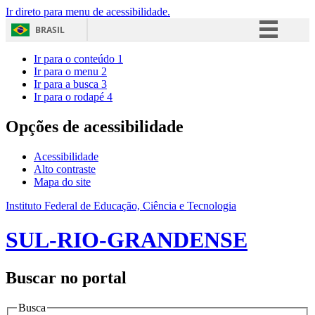
Ir direto para menu de acessibilidade.
BRASIL
Simplifique!
Ir para o conteúdo
1
Ir para o menu
2
Comunica BR
Ir para a busca
3
Ir para o rodapé
4
Participe
Acesso à informação
Opções de acessibilidade
Legislação
Acessibilidade
Canais
Alto contraste
Mapa do site
Instituto Federal de Educação, Ciência e Tecnologia
SUL-RIO-GRANDENSE
Buscar no portal
Busca