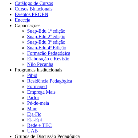
Catálogo de Cursos
Cursos Binacionais
Eventos PROEN
Encceja
Capacitações
Suap-Edu 1ª edição
Suap-Edu 2ª edição
Suap-Edu 3ª edição
Suap-Edu 4ª Edição
Formação Pedagógica
Elaboração e Revisão
Nilo Peçanha
Programas Institucionais
Pibid
Residência Pedagógica
Formaped
Emprega Mais
Parfor
Pé-de-meia
Mtur
Eja-Fic
Eja-Ept
Rede e-TEC
UAB
Grupos de Discussão Pedagógica