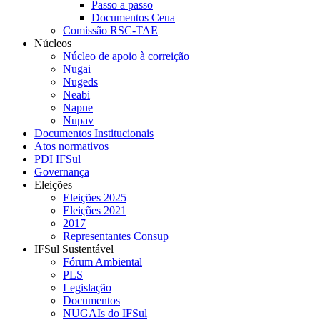
Passo a passo
Documentos Ceua
Comissão RSC-TAE
Núcleos
Núcleo de apoio à correição
Nugai
Nugeds
Neabi
Napne
Nupav
Documentos Institucionais
Atos normativos
PDI IFSul
Governança
Eleições
Eleições 2025
Eleições 2021
2017
Representantes Consup
IFSul Sustentável
Fórum Ambiental
PLS
Legislação
Documentos
NUGAIs do IFSul