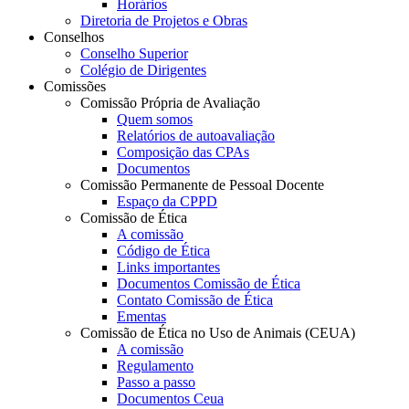
Horários
Diretoria de Projetos e Obras
Conselhos
Conselho Superior
Colégio de Dirigentes
Comissões
Comissão Própria de Avaliação
Quem somos
Relatórios de autoavaliação
Composição das CPAs
Documentos
Comissão Permanente de Pessoal Docente
Espaço da CPPD
Comissão de Ética
A comissão
Código de Ética
Links importantes
Documentos Comissão de Ética
Contato Comissão de Ética
Ementas
Comissão de Ética no Uso de Animais (CEUA)
A comissão
Regulamento
Passo a passo
Documentos Ceua