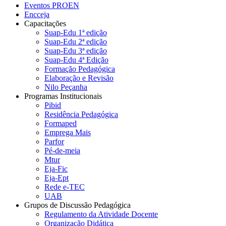
Eventos PROEN
Encceja
Capacitações
Suap-Edu 1ª edição
Suap-Edu 2ª edição
Suap-Edu 3ª edição
Suap-Edu 4ª Edição
Formação Pedagógica
Elaboração e Revisão
Nilo Peçanha
Programas Institucionais
Pibid
Residência Pedagógica
Formaped
Emprega Mais
Parfor
Pé-de-meia
Mtur
Eja-Fic
Eja-Ept
Rede e-TEC
UAB
Grupos de Discussão Pedagógica
Regulamento da Atividade Docente
Organização Didática