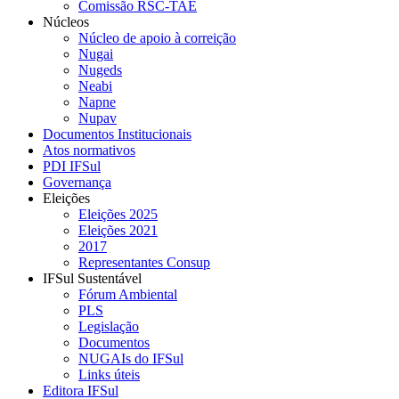
Comissão RSC-TAE
Núcleos
Núcleo de apoio à correição
Nugai
Nugeds
Neabi
Napne
Nupav
Documentos Institucionais
Atos normativos
PDI IFSul
Governança
Eleições
Eleições 2025
Eleições 2021
2017
Representantes Consup
IFSul Sustentável
Fórum Ambiental
PLS
Legislação
Documentos
NUGAIs do IFSul
Links úteis
Editora IFSul