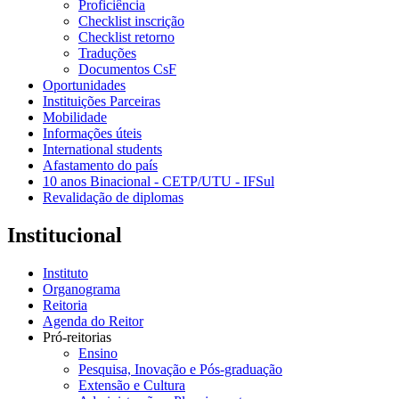
Proficiência
Checklist inscrição
Checklist retorno
Traduções
Documentos CsF
Oportunidades
Instituições Parceiras
Mobilidade
Informações úteis
International students
Afastamento do país
10 anos Binacional - CETP/UTU - IFSul
Revalidação de diplomas
Institucional
Instituto
Organograma
Reitoria
Agenda do Reitor
Pró-reitorias
Ensino
Pesquisa, Inovação e Pós-graduação
Extensão e Cultura