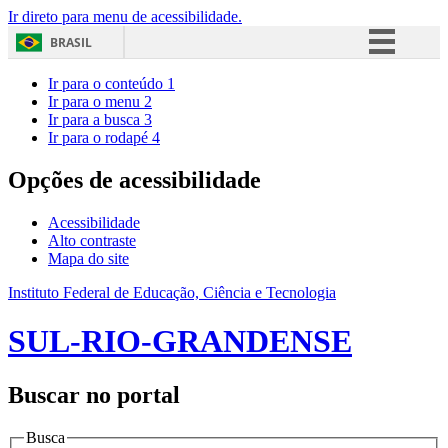
Ir direto para menu de acessibilidade.
BRASIL
Simplifique!
Ir para o conteúdo
1
Ir para o menu
2
Comunica BR
Ir para a busca
3
Ir para o rodapé
4
Participe
Acesso à informação
Opções de acessibilidade
Legislação
Acessibilidade
Canais
Alto contraste
Mapa do site
Instituto Federal de Educação, Ciência e Tecnologia
SUL-RIO-GRANDENSE
Buscar no portal
Busca