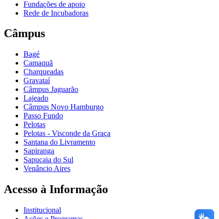
Fundações de apoio
Rede de Incubadoras
Câmpus
Bagé
Camaquã
Charqueadas
Gravataí
Câmpus Jaguarão
Lajeado
Câmpus Novo Hamburgo
Passo Fundo
Pelotas
Pelotas - Visconde da Graça
Santana do Livramento
Sapiranga
Sapucaia do Sul
Venâncio Aires
Acesso à Informação
Institucional
Ações e Programas