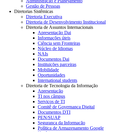
Administração e Planejamento
Gestão de Pessoas
Diretorias Sistêmicas
Diretoria Executiva
Diretoria de Desenvolvimento Institucional
Diretoria de Assuntos Internacionais
Apresentação Dai
Informações úteis
Ciência sem Fronteiras
Núcleo de Idiomas
NAIs
Documentos Dai
Instituições parceiras
Mobilidade
Oportunidades
International students
Diretoria de Tecnologia da Informação
Apresentação
TI nos câmpus
Serviços de TI
Comitê de Governança Digital
Documentos DTI
PEN/SUAP
Segurança da Informação
Política de Armazenamento Google