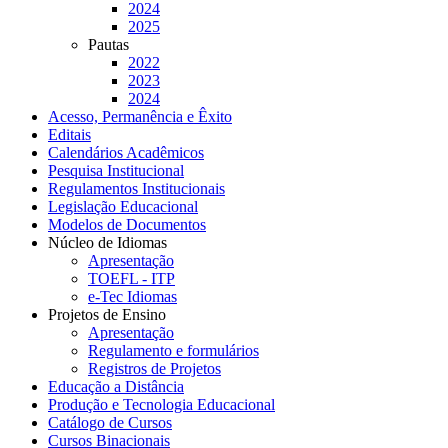
2024
2025
Pautas
2022
2023
2024
Acesso, Permanência e Êxito
Editais
Calendários Acadêmicos
Pesquisa Institucional
Regulamentos Institucionais
Legislação Educacional
Modelos de Documentos
Núcleo de Idiomas
Apresentação
TOEFL - ITP
e-Tec Idiomas
Projetos de Ensino
Apresentação
Regulamento e formulários
Registros de Projetos
Educação a Distância
Produção e Tecnologia Educacional
Catálogo de Cursos
Cursos Binacionais