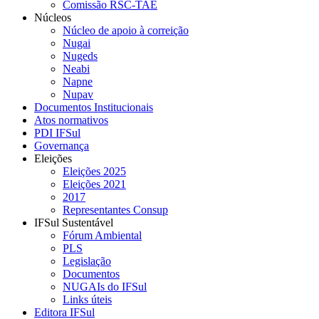
Comissão RSC-TAE
Núcleos
Núcleo de apoio à correição
Nugai
Nugeds
Neabi
Napne
Nupav
Documentos Institucionais
Atos normativos
PDI IFSul
Governança
Eleições
Eleições 2025
Eleições 2021
2017
Representantes Consup
IFSul Sustentável
Fórum Ambiental
PLS
Legislação
Documentos
NUGAIs do IFSul
Links úteis
Editora IFSul