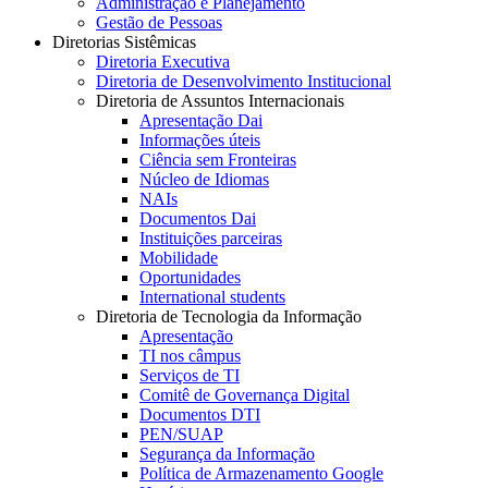
Administração e Planejamento
Gestão de Pessoas
Diretorias Sistêmicas
Diretoria Executiva
Diretoria de Desenvolvimento Institucional
Diretoria de Assuntos Internacionais
Apresentação Dai
Informações úteis
Ciência sem Fronteiras
Núcleo de Idiomas
NAIs
Documentos Dai
Instituições parceiras
Mobilidade
Oportunidades
International students
Diretoria de Tecnologia da Informação
Apresentação
TI nos câmpus
Serviços de TI
Comitê de Governança Digital
Documentos DTI
PEN/SUAP
Segurança da Informação
Política de Armazenamento Google