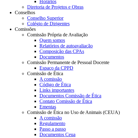
Horários
Diretoria de Projetos e Obras
Conselhos
Conselho Superior
Colégio de Dirigentes
Comissões
Comissão Própria de Avaliação
Quem somos
Relatórios de autoavaliação
Composição das CPAs
Documentos
Comissão Permanente de Pessoal Docente
Espaço da CPPD
Comissão de Ética
A comissão
Código de Ética
Links importantes
Documentos Comissão de Ética
Contato Comissão de Ética
Ementas
Comissão de Ética no Uso de Animais (CEUA)
A comissão
Regulamento
Passo a passo
Documentos Ceua