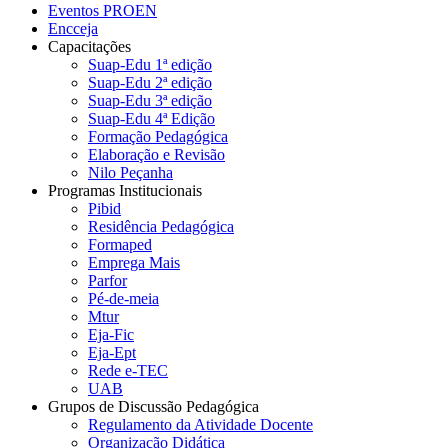
Eventos PROEN
Encceja
Capacitações
Suap-Edu 1ª edição
Suap-Edu 2ª edição
Suap-Edu 3ª edição
Suap-Edu 4ª Edição
Formação Pedagógica
Elaboração e Revisão
Nilo Peçanha
Programas Institucionais
Pibid
Residência Pedagógica
Formaped
Emprega Mais
Parfor
Pé-de-meia
Mtur
Eja-Fic
Eja-Ept
Rede e-TEC
UAB
Grupos de Discussão Pedagógica
Regulamento da Atividade Docente
Organização Didática