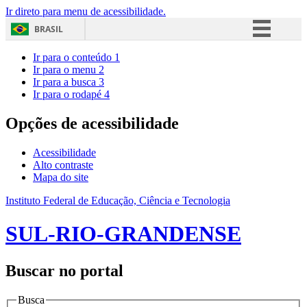
Ir direto para menu de acessibilidade.
BRASIL
Simplifique!
Ir para o conteúdo
1
Ir para o menu
2
Comunica BR
Ir para a busca
3
Ir para o rodapé
4
Participe
Acesso à informação
Opções de acessibilidade
Legislação
Acessibilidade
Canais
Alto contraste
Mapa do site
Instituto Federal de Educação, Ciência e Tecnologia
SUL-RIO-GRANDENSE
Buscar no portal
Busca