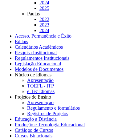
2024
2025
Pautas
2022
2023
2024
Acesso, Permanência e Êxito
Editais
Calendários Acadêmicos
Pesquisa Institucional
Regulamentos Institucionais
Legislação Educacional
Modelos de Documentos
Núcleo de Idiomas
Apresentação
TOEFL - ITP
e-Tec Idiomas
Projetos de Ensino
Apresentação
Regulamento e formulários
Registros de Projetos
Educação a Distância
Produção e Tecnologia Educacional
Catálogo de Cursos
Cursos Binacionais