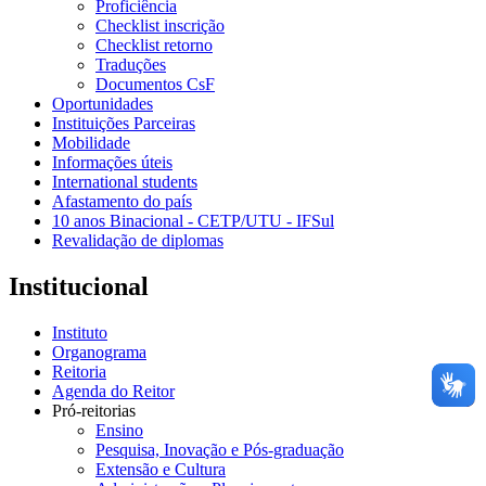
Proficiência
Checklist inscrição
Checklist retorno
Traduções
Documentos CsF
Oportunidades
Instituições Parceiras
Mobilidade
Informações úteis
International students
Afastamento do país
10 anos Binacional - CETP/UTU - IFSul
Revalidação de diplomas
Institucional
Instituto
Organograma
Reitoria
Agenda do Reitor
Pró-reitorias
Ensino
Pesquisa, Inovação e Pós-graduação
Extensão e Cultura