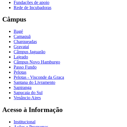
Fundações de apoio
Rede de Incubadoras
Câmpus
Bagé
Camaquã
Charqueadas
Gravataí
Câmpus Jaguarão
Lajeado
Câmpus Novo Hamburgo
Passo Fundo
Pelotas
Pelotas - Visconde da Graça
Santana do Livramento
Sapiranga
Sapucaia do Sul
Venâncio Aires
Acesso à Informação
Institucional
Ações e Programas