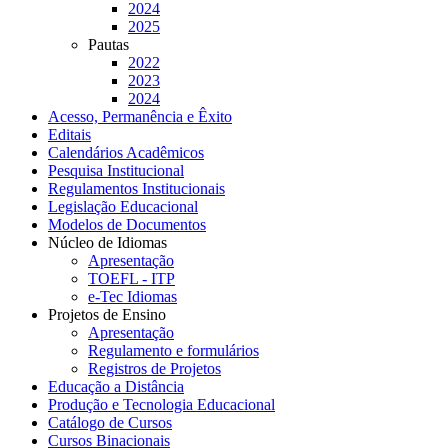
2024
2025
Pautas
2022
2023
2024
Acesso, Permanência e Êxito
Editais
Calendários Acadêmicos
Pesquisa Institucional
Regulamentos Institucionais
Legislação Educacional
Modelos de Documentos
Núcleo de Idiomas
Apresentação
TOEFL - ITP
e-Tec Idiomas
Projetos de Ensino
Apresentação
Regulamento e formulários
Registros de Projetos
Educação a Distância
Produção e Tecnologia Educacional
Catálogo de Cursos
Cursos Binacionais