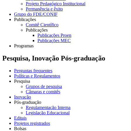
Projeto Pedagógico Institucional
Permanência e êxito
Grupo do FDE/CONIF
Publicações
Comitê Científico
Publicações
Publicações Proen
Publicações MEC
Programas
Pesquisa, Inovação Pós-graduação
Perguntas frequentes
Políticas e Regulamentos
Pesquisa
Grupos de pesquisa
Câmaras e comitês
Inovação
Pós-graduação
Regulamentação Interna
Legislação Educacional
Editais
Projetos registrados
Bolsas