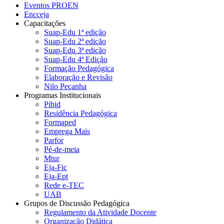
Eventos PROEN
Encceja
Capacitações
Suap-Edu 1ª edição
Suap-Edu 2ª edição
Suap-Edu 3ª edição
Suap-Edu 4ª Edição
Formação Pedagógica
Elaboração e Revisão
Nilo Peçanha
Programas Institucionais
Pibid
Residência Pedagógica
Formaped
Emprega Mais
Parfor
Pé-de-meia
Mtur
Eja-Fic
Eja-Ept
Rede e-TEC
UAB
Grupos de Discussão Pedagógica
Regulamento da Atividade Docente
Organização Didática