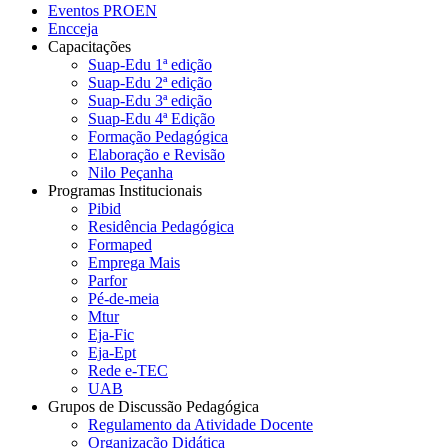
Eventos PROEN
Encceja
Capacitações
Suap-Edu 1ª edição
Suap-Edu 2ª edição
Suap-Edu 3ª edição
Suap-Edu 4ª Edição
Formação Pedagógica
Elaboração e Revisão
Nilo Peçanha
Programas Institucionais
Pibid
Residência Pedagógica
Formaped
Emprega Mais
Parfor
Pé-de-meia
Mtur
Eja-Fic
Eja-Ept
Rede e-TEC
UAB
Grupos de Discussão Pedagógica
Regulamento da Atividade Docente
Organização Didática