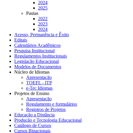
2024
2025
Pautas
2022
2023
2024
Acesso, Permanência e Êxito
Editais
Calendários Acadêmicos
Pesquisa Institucional
Regulamentos Institucionais
Legislação Educacional
Modelos de Documentos
Núcleo de Idiomas
Apresentação
TOEFL - ITP
e-Tec Idiomas
Projetos de Ensino
Apresentação
Regulamento e formulários
Registros de Projetos
Educação a Distância
Produção e Tecnologia Educacional
Catálogo de Cursos
Cursos Binacionais