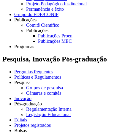
Projeto Pedagógico Institucional
Permanência e êxito
Grupo do FDE/CONIF
Publicações
Comitê Científico
Publicações
Publicações Proen
Publicações MEC
Programas
Pesquisa, Inovação Pós-graduação
Perguntas frequentes
Políticas e Regulamentos
Pesquisa
Grupos de pesquisa
Câmaras e comitês
Inovação
Pós-graduação
Regulamentação Interna
Legislação Educacional
Editais
Projetos registrados
Bolsas